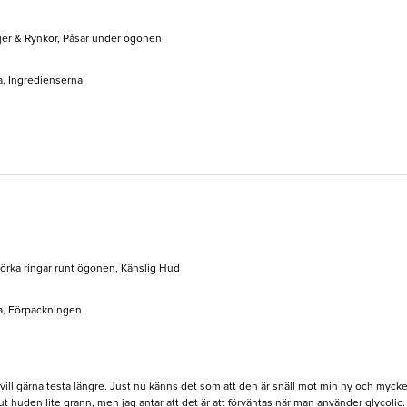
jer & Rynkor, Påsar under ögonen
a, Ingredienserna
Mörka ringar runt ögonen, Känslig Hud
a, Förpackningen
vill gärna testa längre. Just nu känns det som att den är snäll mot min hy och mycket
ut huden lite grann, men jag antar att det är att förväntas när man använder glycolic.