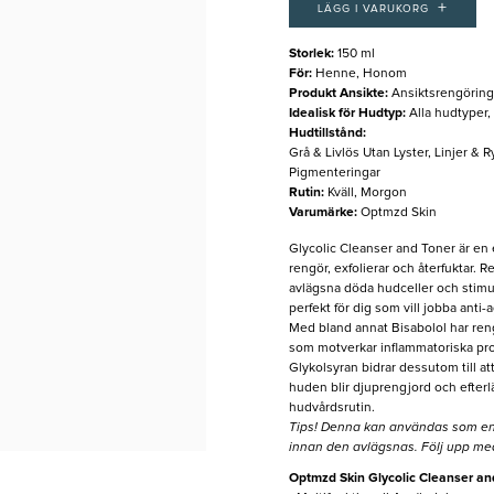
+
LÄGG I VARUKORG
Storlek
:
150 ml
För
:
Henne, Honom
Produkt Ansikte
:
Ansiktsrengöring
Idealisk för Hudtyp
:
Alla hudtyper
Hudtillstånd
:
Grå & Livlös Utan Lyster, Linjer &
Pigmenteringar
Rutin
:
Kväll, Morgon
Varumärke
:
Optmzd Skin
Glycolic Cleanser and Toner är en
rengör, exfolierar och återfuktar. R
avlägsna döda hudceller och stimul
perfekt för dig som vill jobba anti
Med bland annat Bisabolol har ren
som motverkar inflammatoriska pro
Glykolsyran bidrar dessutom till a
huden blir djuprengjord och efterlä
hudvårdsrutin.
Tips! Denna kan användas som en ex
innan den avlägsnas. Följ upp me
Optmzd Skin Glycolic Cleanser an