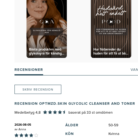
Bästa produkten med
Hur förbereder du
glykolsyra för känslig
huden för att få ut bäst
hud
effekt av din
ansiktsmask?
RECENSIONER
VA
SKRIV RECENSION
RECENSION OPTMZD.SKIN GLYCOLIC CLEANSER AND TONER
Medelbetyg 4,8
baserat på
33
st omdömen
2026-08-05
ÅLDER
50-59
av
Anna
KÖN
Kvinna