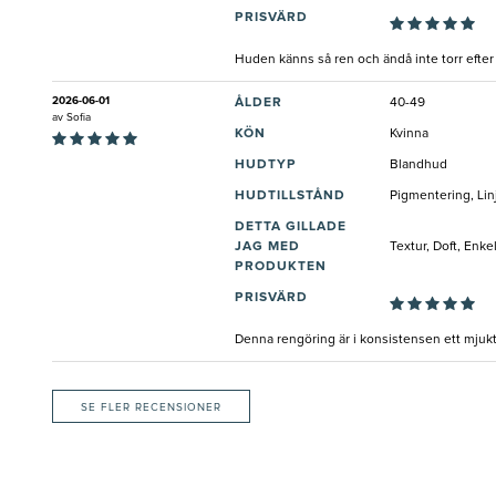
PRISVÄRD
Huden känns så ren och ändå inte torr efter
2026-06-01
ÅLDER
40-49
av
Sofia
KÖN
Kvinna
HUDTYP
Blandhud
HUDTILLSTÅND
Pigmentering, Lin
DETTA GILLADE
JAG MED
Textur, Doft, Enke
PRODUKTEN
PRISVÄRD
Denna rengöring är i konsistensen ett mjuk
SE FLER RECENSIONER