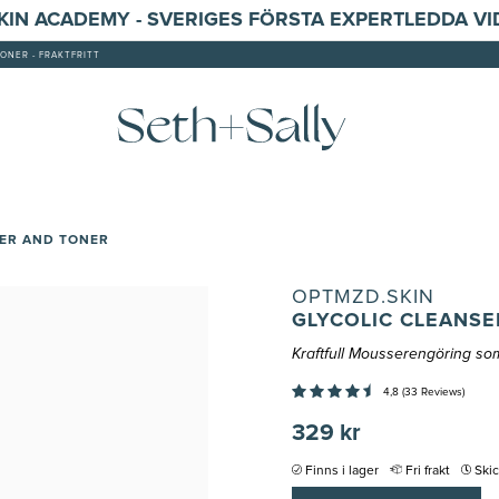
SKIN ACADEMY - SVERIGES FÖRSTA EXPERTLEDDA V
ONER - FRAKTFRITT
SER AND TONER
OPTMZD.SKIN
GLYCOLIC CLEANSE
Kraftfull Mousserengöring som
4,8 (33 Reviews)
329 kr
Finns i lager
Fri frakt
Ski