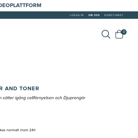
IDEOPLATTFORM
LOGGA IN
OM OSS
KUNDTJÄNST
0
R AND TONER
 sätter igång cellförnyelsen och Djuprengör
ckas normalt inom 24h