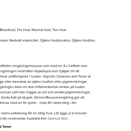
, Blandhud, Fet Hud, Normal Hud, Torr Hud
 Rynkor, Nedsatt elasticitet, Ojämn Hudstruktur, Ojämn Hudton,
 effektiv rengöringsmousse som med en 3-i-1-effekt som
engöringen innehåller Glykolsyra som hjälper till att
erar cellförnyelse i huden. Glycolic Cleanser and Toner är
-age eller besväras av ojämn hudton eller pigmenteringar.
göringen även en anti-inflammatorisk verkan på huden
cesser som kan triggas av sol och orsaka pigmenteringar.
tt binda fukt på djupet. Denna Mousserengöring gör att
mnas med en fin lyster - redo för nästa steg i din
tra exfoliering för en tålig hud. Låt ligga 2-3 minuter
d din resterande hudvård från
Optmzd Skin
.
d Toner