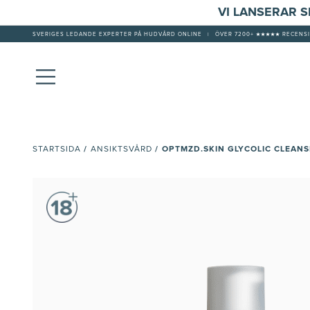
VI LANSERAR 
SVERIGES LEDANDE EXPERTER PÅ HUDVÅRD ONLINE
|
ÖVER 7200+ ★★★★★ RECENSI
/
/
OPTMZD.SKIN GLYCOLIC CLEAN
STARTSIDA
ANSIKTSVÅRD