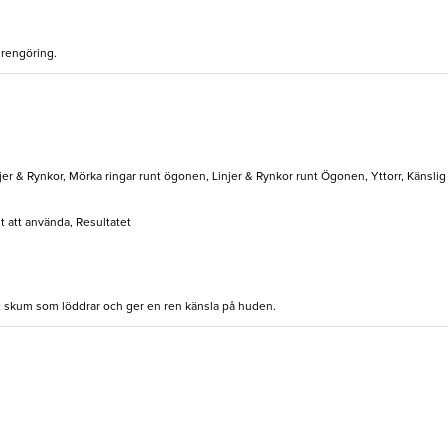
 rengöring.
jer & Rynkor, Mörka ringar runt ögonen, Linjer & Rynkor runt Ögonen, Yttorr, Känsli
lt att använda, Resultatet
t skum som löddrar och ger en ren känsla på huden.