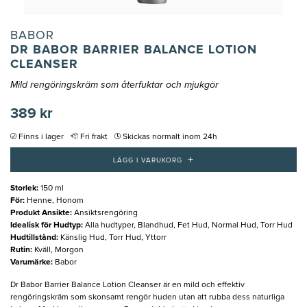
BABOR
DR BABOR BARRIER BALANCE LOTION
CLEANSER
Mild rengöringskräm som återfuktar och mjukgör
389 kr
Finns i lager
Fri frakt
Skickas normalt inom 24h
+
LÄGG I VARUKORG
Storlek
:
150 ml
För
:
Henne, Honom
Produkt Ansikte
:
Ansiktsrengöring
Idealisk för Hudtyp
:
Alla hudtyper, Blandhud, Fet Hud, Normal Hud, Torr Hud
Hudtillstånd
:
Känslig Hud, Torr Hud, Yttorr
Rutin
:
Kväll, Morgon
Varumärke
:
Babor
Dr Babor Barrier Balance Lotion Cleanser är en mild och effektiv
rengöringskräm som skonsamt rengör huden utan att rubba dess naturliga