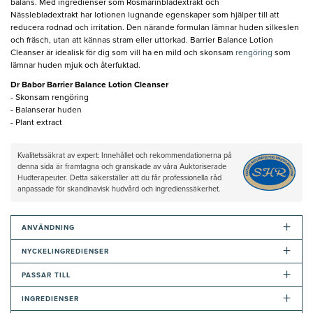
balans. Med ingredienser som Rosmarinbladextrakt och
Nässlebladextrakt har lotionen lugnande egenskaper som hjälper till att
reducera rodnad och irritation. Den närande formulan lämnar huden silkeslen
och fräsch, utan att kännas stram eller uttorkad. Barrier Balance Lotion
Cleanser är idealisk för dig som vill ha en mild och skonsam
rengöring
som
lämnar huden mjuk och återfuktad.
Dr
Babor Barrier Balance Lotion Cleanser
- Skonsam rengöring
- Balanserar huden
- Plant extract
Kvalitetssäkrat av expert: Innehållet och rekommendationerna på
denna sida är framtagna och granskade av våra Auktoriserade
Hudterapeuter. Detta säkerställer att du får professionella råd
anpassade för skandinavisk hudvård och ingredienssäkerhet.
+
ANVÄNDNING
+
NYCKELINGREDIENSER
+
PASSAR TILL
+
INGREDIENSER