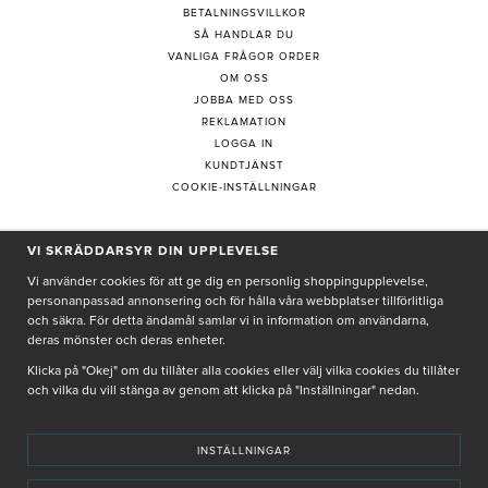
BETALNINGSVILLKOR
SÅ HANDLAR DU
VANLIGA FRÅGOR ORDER
OM OSS
JOBBA MED OSS
REKLAMATION
LOGGA IN
KUNDTJÄNST
COOKIE-INSTÄLLNINGAR
VI SKRÄDDARSYR DIN UPPLEVELSE
PRENUMERERA PÅ NYHETSBREV
Vi använder cookies för att ge dig en personlig shoppingupplevelse,
personanpassad annonsering och för hålla våra webbplatser tillförlitliga
och säkra. För detta ändamål samlar vi in information om användarna,
deras mönster och deras enheter.
Genom att ge min e-post, accepterar jag Seth och Sally
integritetspolicy
Klicka på "Okej" om du tillåter alla cookies eller välj vilka cookies du tillåter
och vilka du vill stänga av genom att klicka på "Inställningar" nedan.
De uppgifter du matar in kommer endast användas till våra nyhetsbrev.
INSTÄLLNINGAR