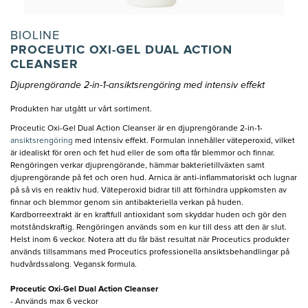
BIOLINE
PROCEUTIC OXI-GEL DUAL ACTION
CLEANSER
Djuprengörande 2-in-1-ansiktsrengöring med intensiv effekt
Produkten har utgått ur vårt sortiment.
Proceutic Oxi-Gel Dual Action Cleanser är en djuprengörande 2-in-1-
ansiktsrengöring
med intensiv effekt. Formulan innehåller väteperoxid, vilket
är idealiskt för oren och fet hud eller de som ofta får blemmor och finnar.
Rengöringen verkar djuprengörande, hämmar bakterietillväxten samt
djuprengörande på fet och oren hud. Arnica är anti-inflammatoriskt och lugnar
på så vis en reaktiv hud. Väteperoxid bidrar till att förhindra uppkomsten av
finnar och blemmor genom sin antibakteriella verkan på huden.
Kardborreextrakt är en kraftfull antioxidant som skyddar huden och gör den
motståndskraftig. Rengöringen används som en kur till dess att den är slut.
Helst inom 6 veckor. Notera att du får bäst resultat när Proceutics produkter
används tillsammans med Proceutics professionella ansiktsbehandlingar på
hudvårdssalong. Vegansk formula.
Proceutic Oxi-Gel Dual Action Cleanser
- Används max 6 veckor