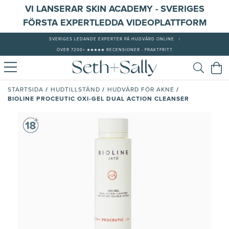
VI LANSERAR SKIN ACADEMY - SVERIGES
FÖRSTA EXPERTLEDDA VIDEOPLATTFORM
SVERIGES LEDANDE EXPERTER PÅ HUDVÅRD ONLINE
|
ÖVER 7200+ ★★★★★ RECENSIONER - FRAKTFRITT
/
/
/
STARTSIDA
HUDTILLSTÅND
HUDVÅRD FÖR AKNE
BIOLINE PROCEUTIC OXI-GEL DUAL ACTION CLEANSER