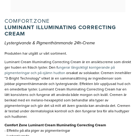
COMFORT.ZONE
LUMINANT ILLUMINATING CORRECTING
CREAM
Lystergivande & Pigmenthämmande 24h-Creme
Produkten har utgått ur vårt sortiment.
Luminant Cream Illuminating Correcting Cream är en ansiktscreme som direkt
ger huden en fräsch lyster. Den f
ungerar långsiktigt korrigerande på
pigmenteringar och på ojämn hudton
orsakat av solskador. Cremen innehåller
"3-Bright Technology" vilket är en sammansättning av ingredienser som
jobbar pigmenthämmande och lystergivande. Effekten blir uppljusad hud och
en omedelbar lyster. Luminant Cream Illuminating Correcting Cream har en
lätt konsistens och fungerar att använda både morgon och kväll. Cremen är
berikad med en melano-hexapeptid som behandlar alla typer av
pigmenteringar och gör det så milt att även gravida kan använda det. Cremen
är testad under dermatologisk kontroll och den fungerar bra för alla hudtyper
och hudtoner.
Comfort Zone Luminant Cream Illuminating Correcting Cream
- Effektiv på alla piger av pigmenteringar