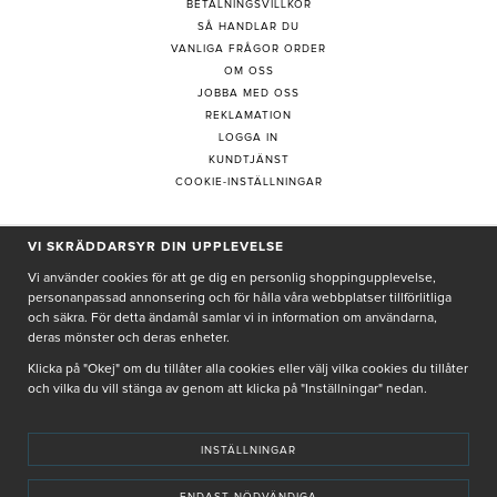
BETALNINGSVILLKOR
SÅ HANDLAR DU
VANLIGA FRÅGOR ORDER
OM OSS
JOBBA MED OSS
REKLAMATION
LOGGA IN
KUNDTJÄNST
COOKIE-INSTÄLLNINGAR
VI SKRÄDDARSYR DIN UPPLEVELSE
PRENUMERERA PÅ NYHETSBREV
Vi använder cookies för att ge dig en personlig shoppingupplevelse,
personanpassad annonsering och för hålla våra webbplatser tillförlitliga
och säkra. För detta ändamål samlar vi in information om användarna,
deras mönster och deras enheter.
Genom att ge min e-post, accepterar jag Seth och Sally
integritetspolicy
Klicka på "Okej" om du tillåter alla cookies eller välj vilka cookies du tillåter
och vilka du vill stänga av genom att klicka på "Inställningar" nedan.
De uppgifter du matar in kommer endast användas till våra nyhetsbrev.
INSTÄLLNINGAR