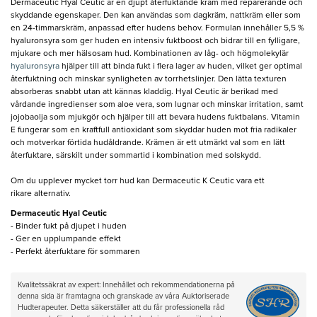
Dermaceutic Hyal Ceutic är en djupt återfuktande kräm med reparerande och
skyddande egenskaper. Den kan användas som dagkräm, nattkräm eller som
en 24-timmarskräm, anpassad efter hudens behov. Formulan innehåller 5,5 %
hyaluronsyra som ger huden en intensiv fuktboost och bidrar till en fylligare,
mjukare och mer hälsosam hud. Kombinationen av låg- och högmolekylär
hyaluronsyra
hjälper till att binda fukt i flera lager av huden, vilket ger optimal
återfuktning och minskar synligheten av torrhetslinjer. Den lätta texturen
absorberas snabbt utan att kännas kladdig. Hyal Ceutic är berikad med
vårdande ingredienser som aloe vera, som lugnar och minskar irritation, samt
jojobaolja som mjukgör och hjälper till att bevara hudens fuktbalans. Vitamin
E fungerar som en kraftfull antioxidant som skyddar huden mot fria radikaler
och motverkar förtida hudåldrande. Krämen är ett utmärkt val som en lätt
återfuktare, särskilt under sommartid i kombination med solskydd.
Om du upplever mycket torr hud kan Dermaceutic K Ceutic vara ett
rikare alternativ.
Dermaceutic Hyal Ceutic
- Binder fukt på djupet i huden
- Ger en upplumpande effekt
- Perfekt återfuktare för sommaren
Kvalitetssäkrat av expert: Innehållet och rekommendationerna på
denna sida är framtagna och granskade av våra Auktoriserade
Hudterapeuter. Detta säkerställer att du får professionella råd