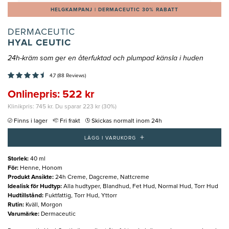
HELGKAMPANJ | DERMACEUTIC 30% RABATT
DERMACEUTIC
HYAL CEUTIC
24h-kräm som ger en återfuktad och plumpad känsla i huden
4,7 (88 Reviews)
Onlinepris: 522 kr
Klinikpris: 745 kr. Du sparar 223 kr (30%)
Finns i lager
Fri frakt
Skickas normalt inom 24h
+
LÄGG I VARUKORG
Storlek
:
40 ml
För
:
Henne, Honom
Produkt Ansikte
:
24h Creme, Dagcreme, Nattcreme
Idealisk för Hudtyp
:
Alla hudtyper, Blandhud, Fet Hud, Normal Hud, Torr Hud
Hudtillstånd
:
Fuktfattig, Torr Hud, Yttorr
Rutin
:
Kväll, Morgon
Varumärke
:
Dermaceutic