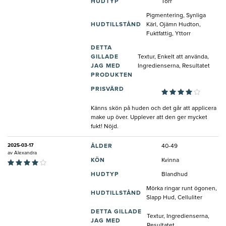
HUDTYP
Torr
Pigmentering, Synliga
HUDTILLSTÅND
Kärl, Ojämn Hudton,
Fuktfattig, Yttorr
DETTA
GILLADE
Textur, Enkelt att använda,
JAG MED
Ingredienserna, Resultatet
PRODUKTEN
PRISVÄRD
Känns skön på huden och det går att applicera
make up över. Upplever att den ger mycket
fukt! Nöjd.
2025-03-17
ÅLDER
40-49
av
Alexandra
KÖN
Kvinna
HUDTYP
Blandhud
Mörka ringar runt ögonen,
HUDTILLSTÅND
Slapp Hud, Celluliter
DETTA GILLADE
Textur, Ingredienserna,
JAG MED
Resultatet