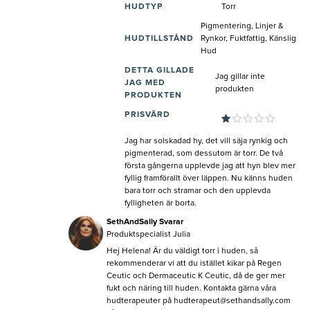
HUDTYP
Torr
Pigmentering, Linjer &
HUDTILLSTÅND
Rynkor, Fuktfattig, Känslig
Hud
DETTA GILLADE
Jag gillar inte
JAG MED
produkten
PRODUKTEN
PRISVÄRD
Jag har solskadad hy, det vill säja rynkig och
pigmenterad, som dessutom är torr. De två
första gångerna upplevde jag att hyn blev mer
fyllig framförallt över läppen. Nu känns huden
bara torr och stramar och den upplevda
fylligheten är borta.
SethAndSally Svarar
Produktspecialist Julia
Hej Helena! Är du väldigt torr i huden, så
rekommenderar vi att du istället kikar på Regen
Ceutic och Dermaceutic K Ceutic, då de ger mer
fukt och näring till huden. Kontakta gärna våra
hudterapeuter på
hudterapeut@sethandsally.com