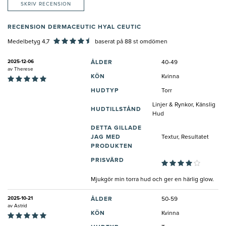
SKRIV RECENSION
RECENSION DERMACEUTIC HYAL CEUTIC
Medelbetyg 4,7
baserat på
88
st omdömen
2025-12-06
ÅLDER
40-49
av
Therese
KÖN
Kvinna
HUDTYP
Torr
Linjer & Rynkor, Känslig
HUDTILLSTÅND
Hud
DETTA GILLADE
JAG MED
Textur, Resultatet
PRODUKTEN
PRISVÄRD
Mjukgör min torra hud och ger en härlig glow.
2025-10-21
ÅLDER
50-59
av
Astrid
KÖN
Kvinna