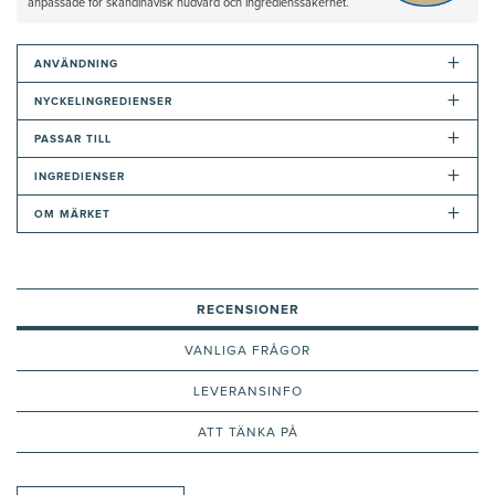
anpassade för skandinavisk hudvård och ingredienssäkerhet.
+
ANVÄNDNING
+
NYCKELINGREDIENSER
+
PASSAR TILL
+
INGREDIENSER
+
OM MÄRKET
RECENSIONER
VANLIGA FRÅGOR
LEVERANSINFO
ATT TÄNKA PÅ