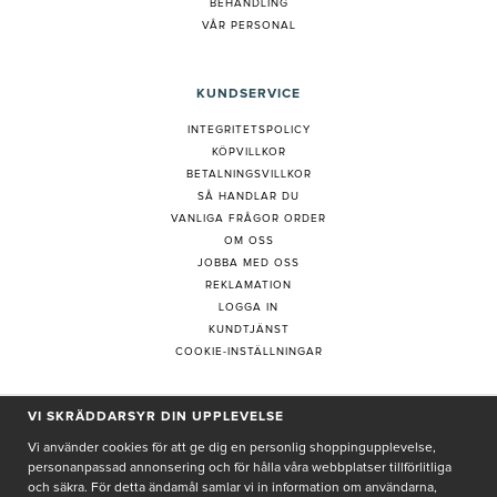
BEHANDLING
VÅR PERSONAL
KUNDSERVICE
INTEGRITETSPOLICY
KÖPVILLKOR
BETALNINGSVILLKOR
SÅ HANDLAR DU
VANLIGA FRÅGOR ORDER
OM OSS
JOBBA MED OSS
REKLAMATION
LOGGA IN
KUNDTJÄNST
COOKIE-INSTÄLLNINGAR
PRENUMERERA PÅ NYHETSBREV
VI SKRÄDDARSYR DIN UPPLEVELSE
Vi använder cookies för att ge dig en personlig shoppingupplevelse,
personanpassad annonsering och för hålla våra webbplatser tillförlitliga
och säkra. För detta ändamål samlar vi in information om användarna,