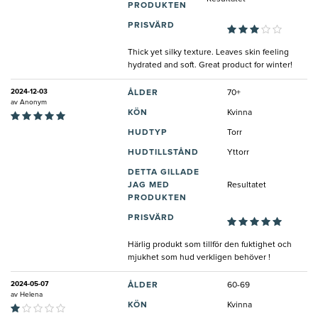
PRODUKTEN
PRISVÄRD
Thick yet silky texture. Leaves skin feeling
hydrated and soft. Great product for winter!
2024-12-03
ÅLDER
70+
av
Anonym
KÖN
Kvinna
HUDTYP
Torr
HUDTILLSTÅND
Yttorr
DETTA GILLADE
JAG MED
Resultatet
PRODUKTEN
PRISVÄRD
Härlig produkt som tillför den fuktighet och
mjukhet som hud verkligen behöver !
2024-05-07
ÅLDER
60-69
av
Helena
KÖN
Kvinna