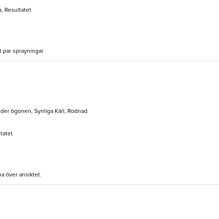
, Resultatet
tt par sprayningar
der ögonen, Synliga Kärl, Rodnad
ltatet
a över ansiktet.