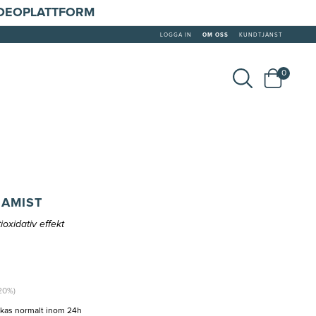
IDEOPLATTFORM
LOGGA IN
OM OSS
KUNDTJÄNST
0
RAMIST
oxidativ effekt
(20%)
ckas normalt inom 24h