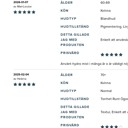
2026-01-07
ÅLDER
60-69
av
Mari-Louise
KÖN
Kvinna
HUDTYP
Blandhud
HUDTILLSTÅND
Pigmentering, Lin
DETTA GILLADE
JAG MED
Enkelt att använd
PRODUKTEN
PRISVÄRD
Använt hydro mist i många år o är väldigt n
2025-02-04
ÅLDER
70+
av
Helena
KÖN
Kvinna
HUDTYP
Normal
HUDTILLSTÅND
Torrhet Runt Ögone
DETTA GILLADE
JAG MED
Textur, Enkelt at
PRODUKTEN
PRISVÄRD