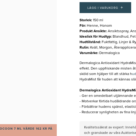
+
LÄGG I VARUKORG
Storlek
:
150 ml
För
:
Henne, Honom
Produkt Ansikte
:
Ansiktsspray, Ans
Idealisk för Hudtyp
:
Blandhud, Fet
Hudtillstånd
:
Fuktfattig, Linjer & R
Rutin
:
Kväll, Morgon, Återapplicer
Varumärke
:
Dermalogica
Dermalogica Antioxidant HydraMis
effekt. Den uppfriskande misten åt
sköld som hjälper till att stärka h
ud
HydraMist får huden att kännas slä
Dermalogica Antioxidant HydraMis
- Ger en omedelbart utjämnande ef
- Motverkar förtida hudåldrande o
- Förbättrar hudens spänst, elastic
- Reducerar synligheten av fina linj
Kvalitetssäkrat av expert: Inne
OCOON 7 ML VÄRDE 162 KR PÅ
och granskade av våra Auktorise