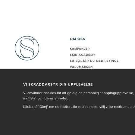
OM OSS
KAMPANJER
SKIN ACADEMY
S
Å BÖRJAR DU MED RETINOL
VARUMÄRKEN
HUDANALYS
BEHANDLING
VI SKRÄDDARSYR DIN UPPLEVELSE
VÅR PERSONAL
Vi använder cookies för att ge dig en personlig shoppingupplevelse, 
mönster och deras enheter.
Klicka på "Okej" om du tillåter alla cookies eller välj vilka cookies du 
© SETH AND SALLY 2025
PRIVACY POLICY
TERMS & CONDITIONS