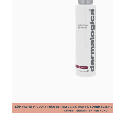
KÖP VALFRI PRODUKT FRÅN DERMALOGICA OCH FÅ SOUND SLEEP C
KÖPET | ENDAST EN PER KUND