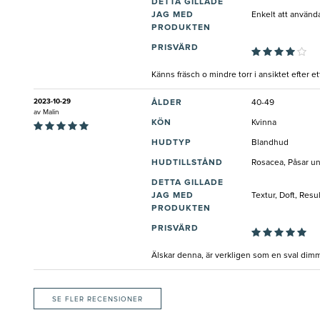
DETTA GILLADE
JAG MED
Enkelt att använda
PRODUKTEN
PRISVÄRD
Känns fräsch o mindre torr i ansiktet efter e
2023-10-29
ÅLDER
40-49
av
Malin
KÖN
Kvinna
HUDTYP
Blandhud
HUDTILLSTÅND
Rosacea, Påsar un
DETTA GILLADE
JAG MED
Textur, Doft, Resu
PRODUKTEN
PRISVÄRD
Älskar denna, är verkligen som en sval dimm
SE FLER RECENSIONER