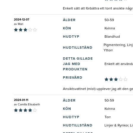
Enkelt sätt att förbättra ett torrt ansikte 
2024-12-07
ÅLDER
50-59
av
Mari
KÖN
Kvinna
HUDTYP
Blandhud
Pigmentering, Linj
HUDTILLSTÅND
Yttorr
DETTA GILLADE
JAG MED
Enkelt att använda
PRODUKTEN
PRISVÄRD
Ansiktsvattnet (mist) upplever jag att den ger
2024-01-11
ÅLDER
50-59
av
Camilla Elisabeth
KÖN
Kvinna
HUDTYP
Torr
HUDTILLSTÅND
Linjer & Rynkor, L