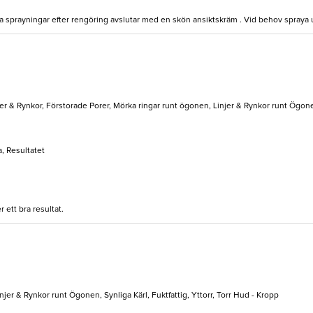
några sprayningar efter rengöring avslutar med en skön ansiktskräm . Vid behov spray
er & Rynkor, Förstorade Porer, Mörka ringar runt ögonen, Linjer & Rynkor runt Ögone
, Resultatet
 ett bra resultat.
injer & Rynkor runt Ögonen, Synliga Kärl, Fuktfattig, Yttorr, Torr Hud - Kropp