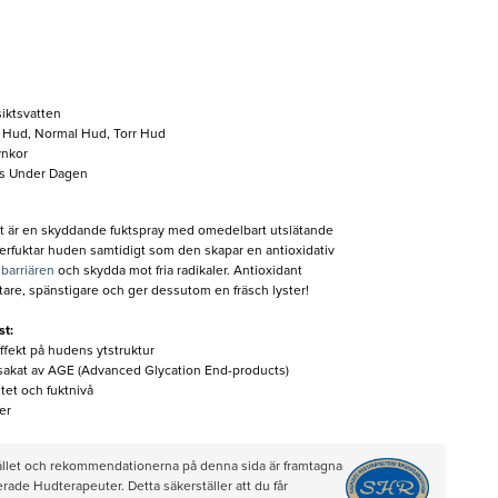
iktsvatten
 Hud, Normal Hud, Torr Hud
ynkor
as Under Dagen
t är en skyddande fuktspray med omedelbart utslätande
erfuktar huden samtidigt som den skapar en antioxidativ
barriären
och skydda mot fria radikaler. Antioxidant
tare, spänstigare och ger dessutom en fräsch lyster!
t:
fekt på hudens ytstruktur
rsakat av AGE (Advanced Glycation End-products)
itet och fuktnivå
er
hållet och rekommendationerna på denna sida är framtagna
rade Hudterapeuter. Detta säkerställer att du får