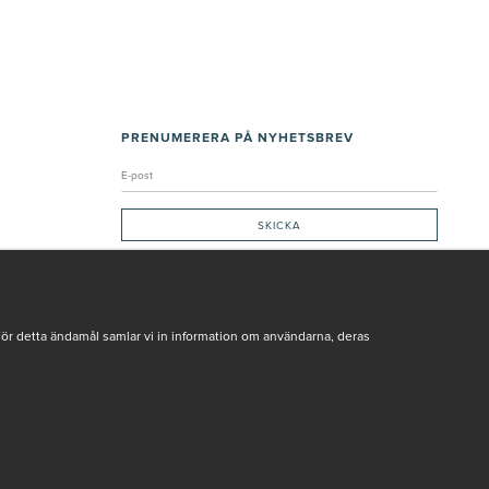
PRENUMERERA PÅ NYHETSBREV
Genom att ge min e-post, accepterar jag Seth och Sally
integritetspolicy
De uppgifter du matar in kommer endast användas till våra nyhetsbrev.
För detta ändamål samlar vi in information om användarna, deras