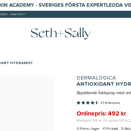
SKIN ACADEMY - SVERIGES FÖRSTA EXPERTLEDDA V
ONER - FRAKTFRITT
DANT HYDRAMIST
DERMALOGICA
ANTIOXIDANT HYD
Skyddande fuktspray med anti
4,7 (9 Reviews)
Onlinepris: 492 kr
Klinikpris: 615 kr. Du sparar 123 kr 
Finns i lager
Fri frakt
Ski