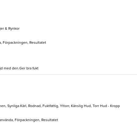
jer & Rynkor
a, Förpackningen, Resultatet
öjd med den.Ger bra fukt
n, Synliga Kärl, Rodnad, Fuktfattig, Yttorr, Känslig Hud, Torr Hud - Kropp
t använda, Förpackningen, Resultatet