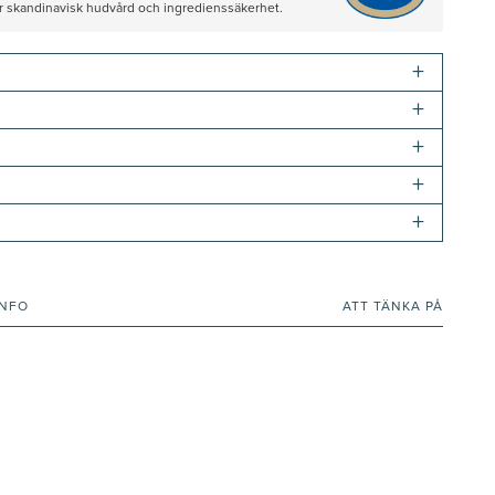
ör skandinavisk hudvård och ingredienssäkerhet.
+
+
+
+
+
INFO
ATT TÄNKA PÅ