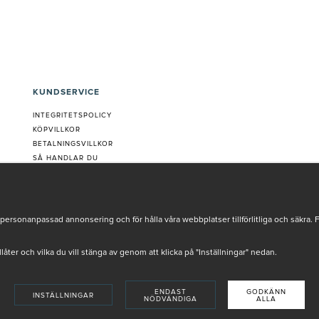
KUNDSERVICE
INTEGRITETSPOLICY
KÖPVILLKOR
BETALNINGSVILLKOR
SÅ HANDLAR DU
VANLIGA FRÅGOR ORDER
OM OSS
JOBBA MED OSS
REKLAMATION
personanpassad annonsering och för hålla våra webbplatser tillförlitliga och säkra. 
COOKIE-INSTÄLLNINGAR
tillåter och vilka du vill stänga av genom att klicka på "Inställningar" nedan.
ENDAST
GODKÄNN
INSTÄLLNINGAR
NÖDVÄNDIGA
ALLA
INSTORE
4,9 I BETYG BASERAT PÅ ÖVER 5000 OMDÖMEN