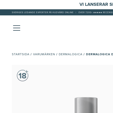
VI LANSERAR 
SVERIGES LEDANDE EXPERTER PÅ HUDVÅRD ONLINE
|
ÖVER 7200+ ★★★★★ RECENSI
/
/
/
DERMALOGICA D
STARTSIDA
VARUMÄRKEN
DERMALOGICA