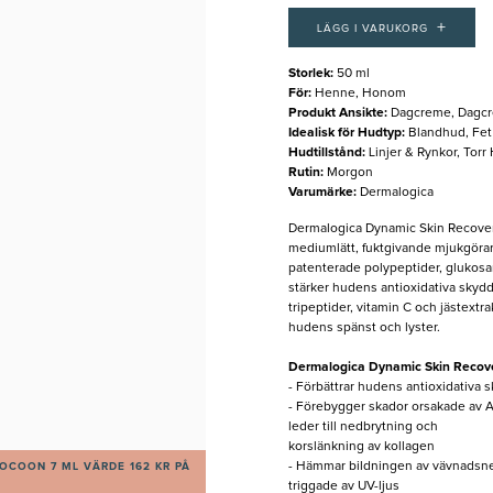
+
LÄGG I VARUKORG
Storlek
:
50 ml
För
:
Henne, Honom
Produkt Ansikte
:
Dagcreme, Dagc
Idealisk för Hudtyp
:
Blandhud, Fet
Hudtillstånd
:
Linjer & Rynkor, Torr
Rutin
:
Morgon
Varumärke
:
Dermalogica
Dermalogica Dynamic Skin Recovery
mediumlätt, fuktgivande mjukgöra
patenterade polypeptider, glukosa
stärker hudens antioxidativa skydd 
tripeptider, vitamin C och jästext
hudens spänst och lyster.
Dermalogica Dynamic Skin Recov
- Förbättrar hudens antioxidativa s
- Förebygger skador orsakade av A
leder till nedbrytning och
korslänkning av kollagen
- Hämmar bildningen av vävnads
OCOON 7 ML VÄRDE 162 KR PÅ
triggade av UV-ljus