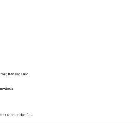
ttorr, Känslig Hud
 använda
ock utan andas fint.