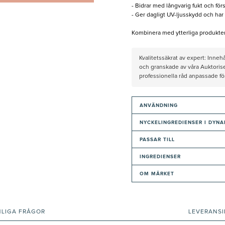
- Bidrar med långvarig fukt och för
- Ger dagligt UV-ljusskydd och har
Kombinera med ytterliga produkter
Kvalitetssäkrat av expert: Inne
och granskade av våra Auktorise
professionella råd anpassade f
ANVÄNDNING
NYCKELINGREDIENSER I DYNA
PASSAR TILL
INGREDIENSER
OM MÄRKET
NLIGA FRÅGOR
LEVERANS