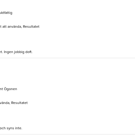
uktfattig
lt att använda, Resultatet
et. Ingen jobbig doft.
runt Ögonen
nvända, Resultatet
 och syns inte.