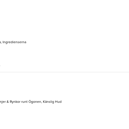
a, Ingredienserna
r
Linjer & Rynkor runt Ögonen, Känslig Hud