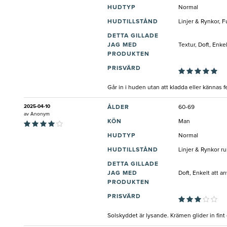
HUDTYP
Normal
HUDTILLSTÅND
Linjer & Rynkor, F
DETTA GILLADE
JAG MED
Textur, Doft, Enke
PRODUKTEN
PRISVÄRD
Går in i huden utan att kladda eller kännas f
2025-04-10
ÅLDER
60-69
av
Anonym
KÖN
Man
HUDTYP
Normal
HUDTILLSTÅND
Linjer & Rynkor 
DETTA GILLADE
JAG MED
Doft, Enkelt att a
PRODUKTEN
PRISVÄRD
Solskyddet är lysande. Krämen glider in fint