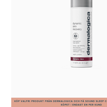
KÖP VALFRI PRODUKT FRÅN DERMALOGICA OCH FÅ SOUND SLEEP C
KÖPET | ENDAST EN PER KUND