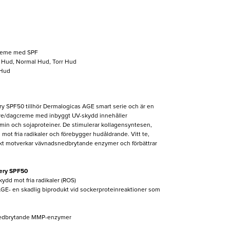
reme med SPF
 Hud, Normal Hud, Torr Hud
 Hud
 SPF50 tillhör Dermalogicas AGE smart serie och är en
re/dagcreme med inbyggt UV-skydd innehåller
min och sojaproteiner. De stimulerar kollagensyntesen,
mot fria radikaler och förebygger hudåldrande. Vitt te,
rakt motverkar vävnadsnedbrytande enzymer och förbättrar
ery SPF50
kydd mot fria radikaler (ROS)
GE- en skadlig biprodukt vid sockerproteinreaktioner som
nedbrytande MMP-enzymer