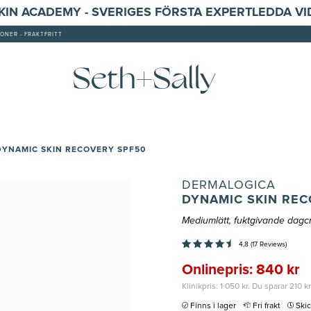
SKIN ACADEMY - SVERIGES FÖRSTA EXPERTLEDDA V
ONER - FRAKTFRITT
YNAMIC SKIN RECOVERY SPF50
DERMALOGICA
DYNAMIC SKIN REC
Mediumlätt, fuktgivande dag
4,8 (17 Reviews)
Onlinepris: 840 kr
Klinikpris: 1 050 kr. Du sparar 210 k
Finns i lager
Fri frakt
Ski