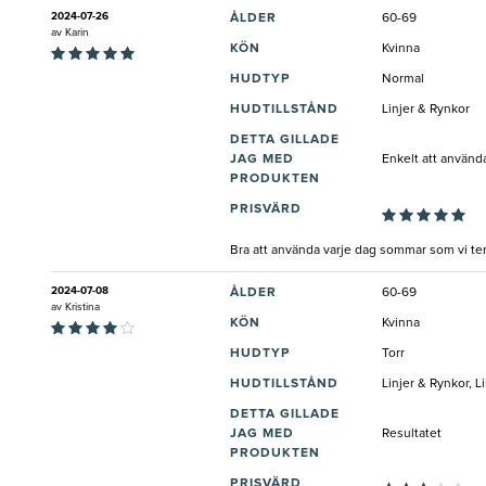
2024-07-26
ÅLDER
60-69
av
Karin
KÖN
Kvinna
HUDTYP
Normal
HUDTILLSTÅND
Linjer & Rynkor
DETTA GILLADE
JAG MED
Enkelt att använd
PRODUKTEN
PRISVÄRD
Bra att använda varje dag sommar som vi te
2024-07-08
ÅLDER
60-69
av
Kristina
KÖN
Kvinna
HUDTYP
Torr
HUDTILLSTÅND
Linjer & Rynkor, 
DETTA GILLADE
JAG MED
Resultatet
PRODUKTEN
PRISVÄRD