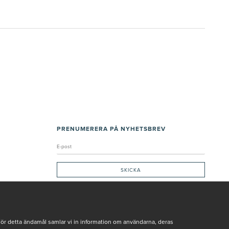
PRENUMERERA PÅ NYHETSBREV
Genom att ge min e-post, accepterar jag Seth och Sally
integritetspolicy
De uppgifter du matar in kommer endast användas till våra nyhetsbrev.
För detta ändamål samlar vi in information om användarna, deras