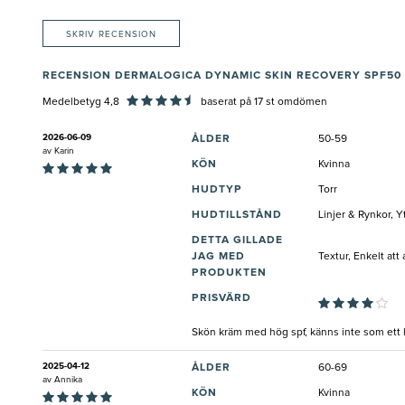
SKRIV RECENSION
RECENSION DERMALOGICA DYNAMIC SKIN RECOVERY SPF50
Medelbetyg 4,8
baserat på
17
st omdömen
2026-06-09
ÅLDER
50-59
av
Karin
KÖN
Kvinna
HUDTYP
Torr
HUDTILLSTÅND
Linjer & Rynkor, Y
DETTA GILLADE
JAG MED
Textur, Enkelt att
PRODUKTEN
PRISVÄRD
Skön kräm med hög spf, känns inte som ett l
2025-04-12
ÅLDER
60-69
av
Annika
KÖN
Kvinna