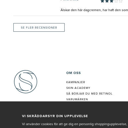
Älskar den här dagcremen, har haft den som 
SE FLER RECENSIONER
OM OSS
KAMPANJER
SKIN ACADEMY
S
Å BÖRJAR DU MED RETINOL
VARUMÄRKEN
HUDANALYS
BEHANDLING
VI SKRÄDDARSYR DIN UPPLEVELSE
VÅR PERSONAL
Vi använder cookies för att ge dig en personlig shoppingupplevelse, 