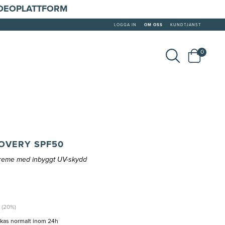
IDEOPLATTFORM
LOGGA IN
OM OSS
KUNDTJÄNST
0
OVERY SPF50
creme med inbyggt UV-skydd
r (20%)
ckas normalt inom 24h