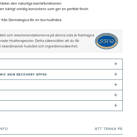
stärker den naturliga barriärfunktionen
 en härligt smidig konsistens som ger en perfekt finish
 från Dermalogica för en bra hudhälsa
hållet och rekommendationerna på denna sida är framtagna
rade Hudterapeuter. Detta säkerställer att du får
ör skandinavisk hudvård och ingredienssäkerhet.
+
+
MIC SKIN RECOVERY SPF50
+
+
+
INFO
ATT TÄNKA PÅ