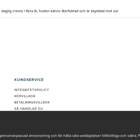
daglig creme i flera år, huden känns återfuktad och är skyddad mot sol
KUNDSERVICE
INTEGRITETSPOLICY
KÖPVILLKOR
BETALNINGSVILLKOR
SÅ HANDLAR DU
VANLIGA FRÅGOR ORDER
OM OSS
JOBBA MED OSS
REKLAMATION
personanpassad annonsering och för hålla våra webbplatser tillförlitliga och säkra. 