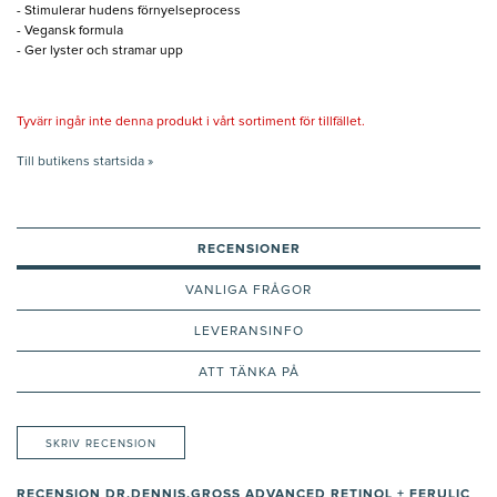
- Stimulerar hudens förnyelseprocess
- Vegansk formula
- Ger lyster och stramar upp
Tyvärr ingår inte denna produkt i vårt sortiment för tillfället.
Till butikens startsida »
RECENSIONER
VANLIGA FRÅGOR
LEVERANSINFO
ATT TÄNKA PÅ
SKRIV RECENSION
RECENSION DR.DENNIS.GROSS ADVANCED RETINOL + FERULIC