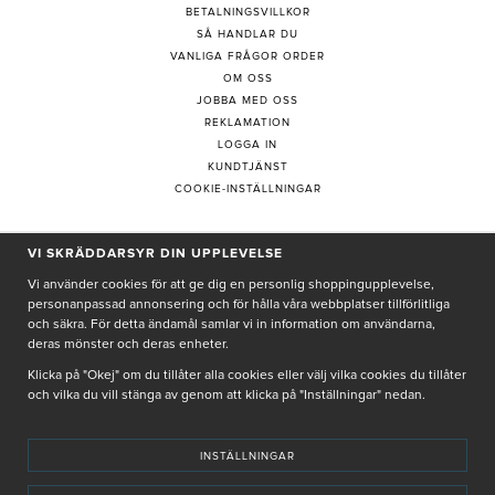
BETALNINGSVILLKOR
SÅ HANDLAR DU
VANLIGA FRÅGOR ORDER
OM OSS
JOBBA MED OSS
REKLAMATION
LOGGA IN
KUNDTJÄNST
COOKIE-INSTÄLLNINGAR
VI SKRÄDDARSYR DIN UPPLEVELSE
PRENUMERERA PÅ NYHETSBREV
Vi använder cookies för att ge dig en personlig shoppingupplevelse,
personanpassad annonsering och för hålla våra webbplatser tillförlitliga
och säkra. För detta ändamål samlar vi in information om användarna,
deras mönster och deras enheter.
Genom att ge min e-post, accepterar jag Seth och Sally
integritetspolicy
Klicka på "Okej" om du tillåter alla cookies eller välj vilka cookies du tillåter
och vilka du vill stänga av genom att klicka på "Inställningar" nedan.
De uppgifter du matar in kommer endast användas till våra nyhetsbrev.
INSTÄLLNINGAR