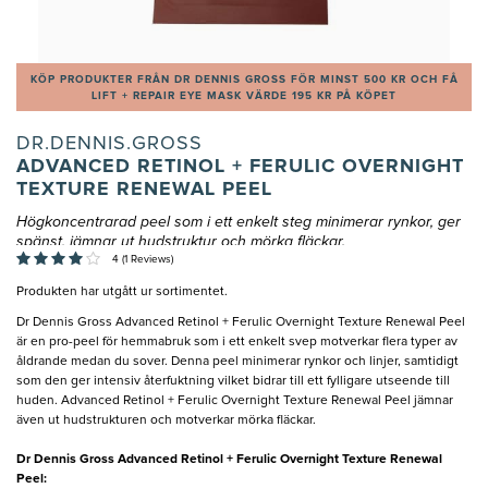
KÖP PRODUKTER FRÅN DR DENNIS GROSS FÖR MINST 500 KR OCH FÅ
LIFT + REPAIR EYE MASK VÄRDE 195 KR PÅ KÖPET
DR.DENNIS.GROSS
ADVANCED RETINOL + FERULIC OVERNIGHT
TEXTURE RENEWAL PEEL
Högkoncentrarad peel som i ett enkelt steg minimerar rynkor, ger
spänst, jämnar ut hudstruktur och mörka fläckar.
4 (1 Reviews)
Produkten har utgått ur sortimentet.
Dr Dennis Gross Advanced Retinol + Ferulic Overnight Texture Renewal Peel
är en pro-peel för hemmabruk som i ett enkelt svep motverkar flera typer av
åldrande medan du sover. Denna peel minimerar rynkor och linjer, samtidigt
som den ger intensiv återfuktning vilket bidrar till ett fylligare utseende till
huden. Advanced Retinol + Ferulic Overnight Texture Renewal Peel jämnar
även ut hudstrukturen och motverkar mörka fläckar.
Dr Dennis Gross Advanced Retinol + Ferulic Overnight Texture Renewal
Peel: