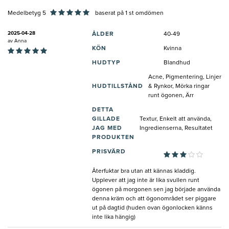
Medelbetyg 5
baserat på
1
st omdömen
2025-04-28
ÅLDER
40-49
av
Anna
KÖN
Kvinna
HUDTYP
Blandhud
Acne, Pigmentering, Linjer
HUDTILLSTÅND
& Rynkor, Mörka ringar
runt ögonen, Ärr
DETTA
GILLADE
Textur, Enkelt att använda,
JAG MED
Ingredienserna, Resultatet
PRODUKTEN
PRISVÄRD
Återfuktar bra utan att kännas kladdig.
Upplever att jag inte är lika svullen runt
ögonen på morgonen sen jag började använda
denna kräm och att ögonområdet ser piggare
ut på dagtid (huden ovan ögonlocken känns
inte lika hängig)