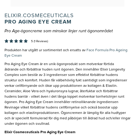
ELIXIR.COSMECEUTICALS
PRO AGING EYE CREAM
Pro Age-ögoncreme som minskar linjer runt ögonområdet
5 (1 Reviews)
Produkten har utgått ur sortimentet och ersatts av
Face Formula Pro Ageing
Eye Cream
Pro Aging Eye Cream är en unik ögonprodukt som motverkar förtida
åldrande och förbättrar huden runt ögonen. Den innehåller Elixir Longevity
Complex som består av 3 ingredienser som effektivt förbättrar hudens
struktur och komfort. Huden får välbehövlig fukt samtidigt som ingredienser
verkar cellförnyande och ökar upp produktionen av kollagen & Elastin.
Ceramider, Aloe Vera och hyaluronsyra lugnar, återfuktar och förbättrar
hudens barriär - vilket även i det långa loppet motverkar torrhetslinjer runt
ögonen. Pro Aging Eye Cream innehåller retinolliknande ingrediensen
Revinage vilket förbättrar hudens cellförnyelse och också boostar upp
kollagen och elastinproduktionen. Ögoncremen är lämplig för alla hudtyper
och är speciellt formulerad för dig med påbörjan till åldrad hud och/eller ringar
under ögonen och svullnad.
Elixir Cosmeceuticals Pro Aging Eye Cream