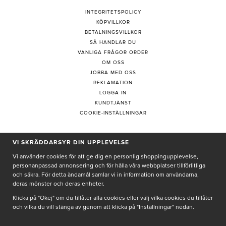
INTEGRITETSPOLICY
KÖPVILLKOR
BETALNINGSVILLKOR
SÅ HANDLAR DU
VANLIGA FRÅGOR ORDER
OM OSS
JOBBA MED OSS
REKLAMATION
LOGGA IN
KUNDTJÄNST
COOKIE-INSTÄLLNINGAR
VI SKRÄDDARSYR DIN UPPLEVELSE
PRENUMERERA PÅ NYHETSBREV
Vi använder cookies för att ge dig en personlig shoppingupplevelse,
personanpassad annonsering och för hålla våra webbplatser tillförlitliga
och säkra. För detta ändamål samlar vi in information om användarna,
deras mönster och deras enheter.
Genom att ge min e-post, accepterar jag Seth och Sally
integritetspolicy
Klicka på "Okej" om du tillåter alla cookies eller välj vilka cookies du tillåter
och vilka du vill stänga av genom att klicka på "Inställningar" nedan.
De uppgifter du matar in kommer endast användas till våra nyhetsbrev.