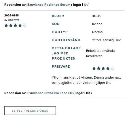
Recension av:
Exuviance Radiance Serum
( ingår i kit )
2026-01-18
ÅLDER
40-49
av
Anonym
KÖN
Kvinna
HUDTYP
Normal
HUDTILLSTÅND
Yttorr, Känslig Hud
DETTA GILLADE
Enkelt att använda,
JAG MED
Resultatet
PRODUKTEN
PRISVÄRD
Yttorr i ansiktet på vintern. Denna under natt
och dagkräm under vintern hjälper fint
Recension av:
Exuviance CitraFirm Face Oil
( ingår i kit )
SE FLER RECENSIONER