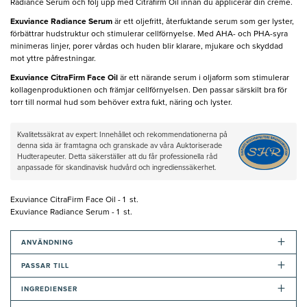
Radiance Serum och följ upp med Citrafirm Oil innan du applicerar din creme.
Exuviance Radiance Serum
är ett oljefritt, återfuktande serum som ger lyster,
förbättrar hudstruktur och stimulerar cellförnyelse. Med AHA- och PHA-syra
minimeras linjer, porer vårdas och huden blir klarare, mjukare och skyddad
mot yttre påfrestningar.
Exuviance CitraFirm Face Oil
är ett närande serum i oljaform som stimulerar
kollagenproduktionen och främjar cellförnyelsen. Den passar särskilt bra för
torr till normal hud som behöver extra fukt, näring och lyster.
Kvalitetssäkrat av expert: Innehållet och rekommendationerna på
denna sida är framtagna och granskade av våra Auktoriserade
Hudterapeuter. Detta säkerställer att du får professionella råd
anpassade för skandinavisk hudvård och ingredienssäkerhet.
Exuviance CitraFirm Face Oil - 1 st.
Exuviance Radiance Serum - 1 st.
+
ANVÄNDNING
+
PASSAR TILL
+
INGREDIENSER