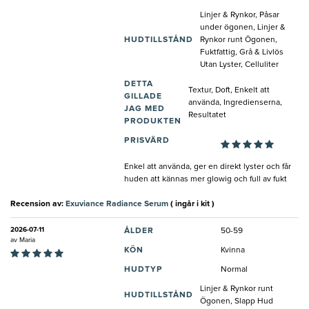
Linjer & Rynkor, Påsar
under ögonen, Linjer &
HUDTILLSTÅND
Rynkor runt Ögonen,
Fuktfattig, Grå & Livlös
Utan Lyster, Celluliter
DETTA
Textur, Doft, Enkelt att
GILLADE
använda, Ingredienserna,
JAG MED
Resultatet
PRODUKTEN
PRISVÄRD
Enkel att använda, ger en direkt lyster och får
huden att kännas mer glowig och full av fukt
Recension av:
Exuviance Radiance Serum
( ingår i kit )
2026-07-11
ÅLDER
50-59
av
Maria
KÖN
Kvinna
HUDTYP
Normal
Linjer & Rynkor runt
HUDTILLSTÅND
Ögonen, Slapp Hud