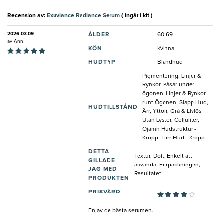
Recension av:
Exuviance Radiance Serum
( ingår i kit )
2026-03-09
ÅLDER
60-69
av
Ann
KÖN
Kvinna
HUDTYP
Blandhud
Pigmentering, Linjer &
Rynkor, Påsar under
ögonen, Linjer & Rynkor
runt Ögonen, Slapp Hud,
HUDTILLSTÅND
Ärr, Yttorr, Grå & Livlös
Utan Lyster, Celluliter,
Ojämn Hudstruktur -
Kropp, Torr Hud - Kropp
DETTA
Textur, Doft, Enkelt att
GILLADE
använda, Förpackningen,
JAG MED
Resultatet
PRODUKTEN
PRISVÄRD
En av de bästa serumen.