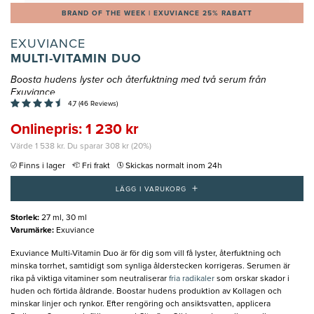
BRAND OF THE WEEK | EXUVIANCE 25% RABATT
EXUVIANCE
MULTI-VITAMIN DUO
Boosta hudens lyster och återfuktning med två serum från
Exuviance
4,7 (46 Reviews)
Onlinepris: 1 230 kr
Värde 1 538 kr. Du sparar 308 kr (20%)
Finns i lager
Fri frakt
Skickas normalt inom 24h
+
LÄGG I VARUKORG
Storlek
:
27 ml, 30 ml
Varumärke
:
Exuviance
Exuviance Multi-Vitamin Duo är för dig som vill få lyster, återfuktning och
minska torrhet, samtidigt som synliga ålderstecken korrigeras. Serumen är
rika på viktiga vitaminer som neutraliserar
fria radikaler
som orskar skador i
huden och förtida åldrande. Boostar hudens produktion av Kollagen och
minskar linjer och rynkor. Efter rengöring och ansiktsvatten, applicera