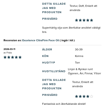
DETTA GILLADE
Textur, Doft, Enkelt att
JAG MED
använda
PRODUKTEN
PRISVÄRD
Superhärlig olja som återfuktar ansiktet väldigt
bra.
Recension av:
Exuviance CitraFirm Face Oil
( ingår i kit )
2026-03-11
ÅLDER
30-39
av
Frida
KÖN
Kvinna
HUDTYP
Torr
Linjer & Rynkor runt
HUDTILLSTÅND
Ögonen, Ärr, Finnar, Yttorr
DETTA GILLADE
Textur, Enkelt att
JAG MED
använda
PRODUKTEN
PRISVÄRD
Fantastisk och återfuktande direkt!