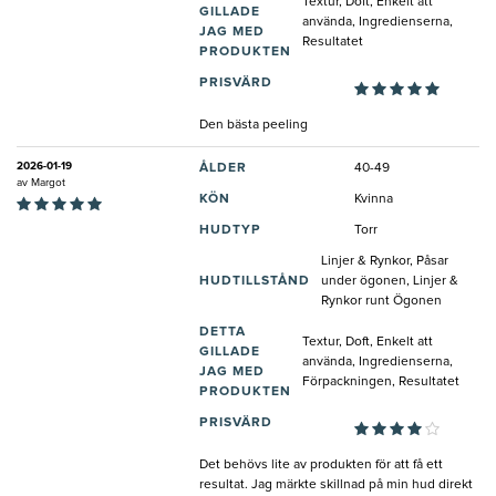
Textur, Doft, Enkelt att
GILLADE
använda, Ingredienserna,
JAG MED
Resultatet
PRODUKTEN
PRISVÄRD
Den bästa peeling
2026-01-19
ÅLDER
40-49
av
Margot
KÖN
Kvinna
HUDTYP
Torr
Linjer & Rynkor, Påsar
HUDTILLSTÅND
under ögonen, Linjer &
Rynkor runt Ögonen
DETTA
Textur, Doft, Enkelt att
GILLADE
använda, Ingredienserna,
JAG MED
Förpackningen, Resultatet
PRODUKTEN
PRISVÄRD
Det behövs lite av produkten för att få ett
resultat. Jag märkte skillnad på min hud direkt