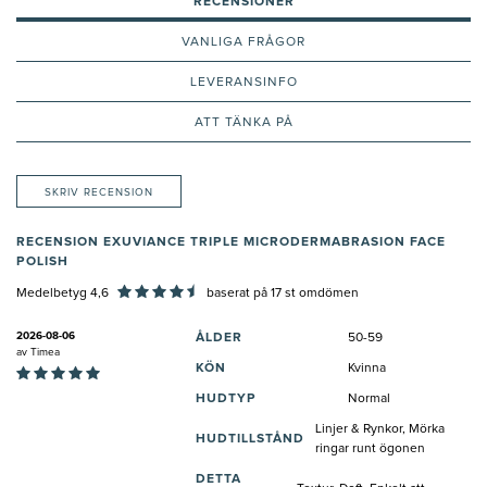
RECENSIONER
VANLIGA FRÅGOR
LEVERANSINFO
ATT TÄNKA PÅ
SKRIV RECENSION
RECENSION EXUVIANCE TRIPLE MICRODERMABRASION FACE
POLISH
Medelbetyg 4,6
baserat på
17
st omdömen
2026-08-06
ÅLDER
50-59
av
Timea
KÖN
Kvinna
HUDTYP
Normal
Linjer & Rynkor, Mörka
HUDTILLSTÅND
ringar runt ögonen
DETTA