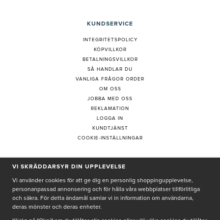
KUNDSERVICE
INTEGRITETSPOLICY
KÖPVILLKOR
BETALNINGSVILLKOR
SÅ HANDLAR DU
VANLIGA FRÅGOR ORDER
OM OSS
JOBBA MED OSS
REKLAMATION
LOGGA IN
KUNDTJÄNST
COOKIE-INSTÄLLNINGAR
VI SKRÄDDARSYR DIN UPPLEVELSE
PRENUMERERA PÅ NYHETSBREV
Vi använder cookies för att ge dig en personlig shoppingupplevelse,
personanpassad annonsering och för hålla våra webbplatser tillförlitliga
och säkra. För detta ändamål samlar vi in information om användarna,
deras mönster och deras enheter.
Genom att ge min e-post, accepterar jag Seth och Sally
integritetspolicy