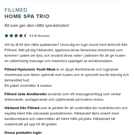
FILLMED
HOME SPA TRIO
Kit som ger den rätta spa-känslan!
4,5 (8 Reviews)
Vill du få till den rätta spakänslan? Unna dig en lugn stund med detta kit från
Fillmed. Sätt på dig hårbandet, applicera deras fanastiska sheetmask som
kommer i paket om fyra, och använd deras roller i jadesten för att ge huden
en välbehövlig massage och maximera upptaget av ansiktsmasken.
Fillmed Hyaluronic Youth Mask
är en djupt återfuktande och lugnande
sheetmask som fäster optimalt mot huden och är speciellt bra för känslig och
behandlad hud.
Ett paket innehåller 4 masker.
Fillmed Jade Ansiktsroller
används som ett massageverktyg som verkar
dränerande, avslappnande och utjämnande på hudens textur.
Hårband från Fillmed
som är perfekt för att underlätta din hudvårdsrutin och
skydda håret från oönskade produktrester. Hårbandet fästs enkelt med
kardborreband och säkerställer att håret hålls på plats. Hårbandet tål
maskintvätt på upp till 40 grader.
Dessa produkter ingår: