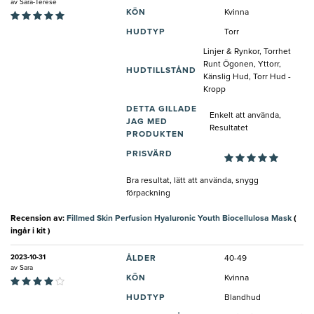
av
Sara-Terese
KÖN
Kvinna
HUDTYP
Torr
Linjer & Rynkor, Torrhet
Runt Ögonen, Yttorr,
HUDTILLSTÅND
Känslig Hud, Torr Hud -
Kropp
DETTA GILLADE
Enkelt att använda,
JAG MED
Resultatet
PRODUKTEN
PRISVÄRD
Bra resultat, lätt att använda, snygg
förpackning
Recension av:
Fillmed Skin Perfusion Hyaluronic Youth Biocellulosa Mask
(
ingår i kit )
2023-10-31
ÅLDER
40-49
av
Sara
KÖN
Kvinna
HUDTYP
Blandhud