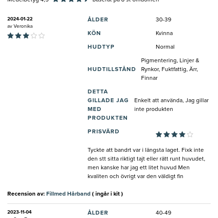
Medelbetyg 4,5
baserat på
8
st omdömen
2024-01-22
ÅLDER
30-39
av
Veronika
KÖN
Kvinna
HUDTYP
Normal
Pigmentering, Linjer &
HUDTILLSTÅND
Rynkor, Fuktfattig, Ärr,
Finnar
DETTA
GILLADE JAG
Enkelt att använda, Jag gillar
MED
inte produkten
PRODUKTEN
PRISVÄRD
Tyckte att bandrt var i längsta laget. Fixk inte
den stt sitta riktigt tajt eller rätt runt huvudet,
men kanske har jag ett litet huvud Men
kvaliten och övrigt var den väldigt fin
Recension av:
Fillmed Hårband
( ingår i kit )
2023-11-04
ÅLDER
40-49