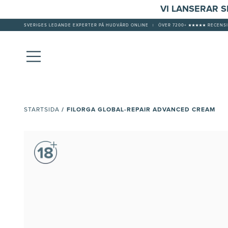
VI LANSERAR 
SVERIGES LEDANDE EXPERTER PÅ HUDVÅRD ONLINE
|
ÖVER 7200+ ★★★★★ RECENSI
/
FILORGA GLOBAL-REPAIR ADVANCED CREAM
STARTSIDA