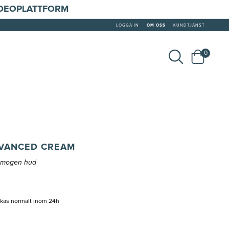
IDEOPLATTFORM
LOGGA IN
OM OSS
KUNDTJÄNST
0
DVANCED CREAM
n mogen hud
ckas normalt inom 24h