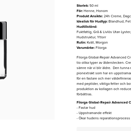
Storlek
:
50 ml
För
:
Henne, Honom
Produkt Ansikte
:
24h Creme, Dagc
Idealisk för Hudtyp
:
Blandhud, Fe
Hudtillstånd
:
Fuktfattig, Grå & Livlös Utan Lyster
Hudstruktur, Yttorr
Rutin
:
Kväll, Morgon
Varumärke
:
Filorga
Filorga Global-Repair Advanced Cr
tio olika typer av ålderstecken. C
sämre när vi blir äldre. Den tunna
pionextrakt som har en uppstramande
för en fastare och mer väldefinier
med peptider, viktiga fetter och bo
produktion av kollagen och reduce
förbättras.
Filorga Global-Repair Advanced 
- Fastar hud
- Uppstramande effekt
- Ökar hudens reparationsprocess