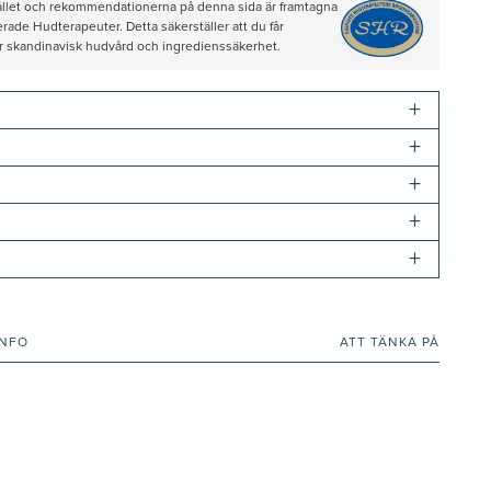
hållet och rekommendationerna på denna sida är framtagna
rade Hudterapeuter. Detta säkerställer att du får
ör skandinavisk hudvård och ingredienssäkerhet.
+
+
+
+
+
INFO
ATT TÄNKA PÅ