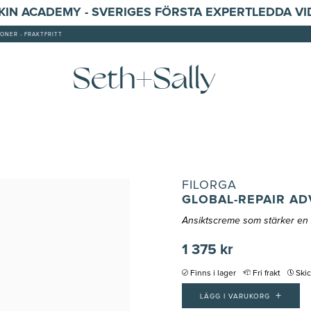
SKIN ACADEMY - SVERIGES FÖRSTA EXPERTLEDDA V
ONER - FRAKTFRITT
FILORGA
GLOBAL-REPAIR A
Ansiktscreme som stärker e
1 375 kr
Finns i lager
Fri frakt
Ski
+
LÄGG I VARUKORG