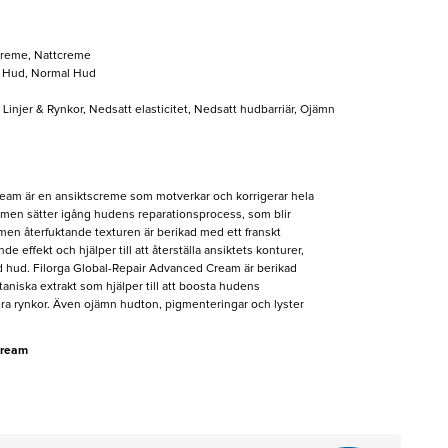
reme, Nattcreme
t Hud, Normal Hud
, Linjer & Rynkor, Nedsatt elasticitet, Nedsatt hudbarriär, Ojämn
eam är en ansiktscreme som motverkar och korrigerar hela
remen sätter igång hudens reparationsprocess, som blir
 men återfuktande texturen är berikad med ett franskt
 effekt och hjälper till att återställa ansiktets konturer,
ad hud. Filorga Global-Repair Advanced Cream är berikad
taniska extrakt som hjälper till att boosta hudens
ra rynkor. Även ojämn hudton, pigmenteringar och lyster
Cream