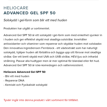
HELIOCARE
ADVANCED GEL SPF 50
Solskydd i gel-form som blir ett med huden
Produkten har utgått ur sortimentet.
Advanced Gel SPF 50 är ett solskydd i gel-form som med enkelhet sjunker in
i huden och ger effektivt skydd mot skadliga solstrålar. Innehåller
antioxidanter och vitaminer som reparerar och skyddar huden mot solskador.
Den innovativa ingrediensen Fernblock - ett växtextrakt som har naturligt
solskydd, hjälper huden att förbättra och bygga upp sitt försvar mot skadliga
strålar. Ger ett brett skydd mot UVA och UVB-strålar, HEV-ljus och infraröd
strålning. Passar alla hudtyper men är mer optimal för blandad eller fet hud.
Advanced Gel SPF 50 är icke-komedogen och vattenresistent.
Heliocare Advanced Gel SPF 50
- Blir ett med huden
- Reparerar DNA
- Kemiskt och Fysikaliskt solskydd
Tyvärr ingår inte denna produkt i vårt sortiment för tillfället.