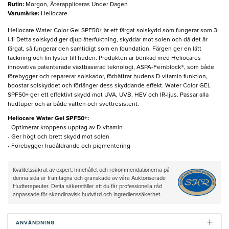
Rutin
:
Morgon, Återappliceras Under Dagen
Varumärke
:
Heliocare
Heliocare Water Color Gel SPF50+ är ett färgat solskydd som fungerar som 3-
i-1! Detta solskydd ger djup återfuktning, skyddar mot solen och då det är
färgat, så fungerar den samtidigt som en foundation. Färgen ger en lätt
täckning och fin lyster till huden. Produkten är berikad med Heliocares
innovativa patenterade växtbaserad teknologi, ASPA-Fernblock®, som både
förebygger och reparerar solskador, förbättrar hudens D-vitamin funktion,
boostar solskyddet och förlänger dess skyddande effekt. Water Color GEL
SPF50+ ger ett effektivt skydd mot UVA, UVB, HEV och IR-ljus. Passar alla
hudtuper och är både vatten och svettresistent.
Heliocare Water Gel SPF50+:
- Optimerar kroppens upptag av D-vitamin
- Ger högt och brett skydd mot solen
- Förebygger hudåldrande och pigmentering
Kvalitetssäkrat av expert: Innehållet och rekommendationerna på
denna sida är framtagna och granskade av våra Auktoriserade
Hudterapeuter. Detta säkerställer att du får professionella råd
anpassade för skandinavisk hudvård och ingredienssäkerhet.
+
ANVÄNDNING