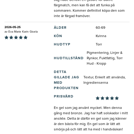
färgmatch, men kan få det att funka på
sommaren. Kommer definitivt köpa den som
inte är färgad framöver.
2026-05-25
ÅLDER
60-69
av
Eva Marie Karin Gisela
KÖN
Kvinna
HUDTYP
Torr
Pigmentering, Linjer &
HUDTILLSTÅND
Rynkor, Fuktfattig, Torr
Hud - Kropp
DETTA
GILLADE JAG
Textur, Enkelt att använda,
MED
Ingredienserna
PRODUKTEN
PRISVÄRD
En gel som jag använt mycket. Men denna
gång med bronze. Jag har haft solskador i mitt
ansikte. Detta är därför en gel som jag känner
är den bästa för mig. En gel som är lätt att
smörja på och lätt att ha med i handväskan!