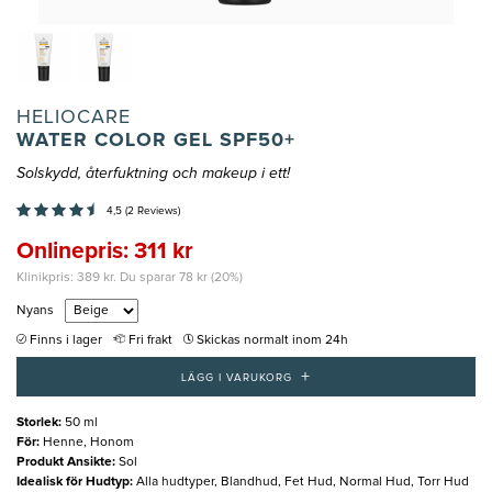
HELIOCARE
WATER COLOR GEL SPF50+
Solskydd, återfuktning och makeup i ett!
4,5 (2 Reviews)
Onlinepris: 311 kr
Klinikpris: 389 kr. Du sparar 78 kr (20%)
Nyans
Finns i lager
Fri frakt
Skickas normalt inom 24h
+
LÄGG I VARUKORG
Storlek
:
50 ml
För
:
Henne, Honom
Produkt Ansikte
:
Sol
Idealisk för Hudtyp
:
Alla hudtyper, Blandhud, Fet Hud, Normal Hud, Torr Hud