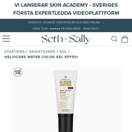
VI LANSERAR SKIN ACADEMY - SVERIGES
FÖRSTA EXPERTLEDDA VIDEOPLATTFORM
SVERIGES LEDANDE EXPERTER PÅ HUDVÅRD ONLINE
|
ÖVER 7200+ ★★★★★ RECENSIONER - FRAKTFRITT
/
/
/
STARTSIDA
ANSIKTSVÅRD
SOL
HELIOCARE WATER COLOR GEL SPF50+