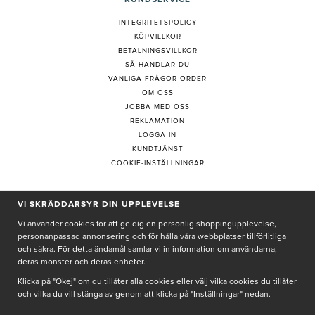
INTEGRITETSPOLICY
KÖPVILLKOR
BETALNINGSVILLKOR
SÅ HANDLAR DU
VANLIGA FRÅGOR ORDER
OM OSS
JOBBA MED OSS
REKLAMATION
LOGGA IN
KUNDTJÄNST
COOKIE-INSTÄLLNINGAR
PRENUMERERA PÅ NYHETSBREV
VI SKRÄDDARSYR DIN UPPLEVELSE
Vi använder cookies för att ge dig en personlig shoppingupplevelse,
personanpassad annonsering och för hålla våra webbplatser tillförlitliga
och säkra. För detta ändamål samlar vi in information om användarna,
deras mönster och deras enheter.
Genom att ge min e-post, accepterar jag Seth och Sally
integritetspolicy
Klicka på "Okej" om du tillåter alla cookies eller välj vilka cookies du tillåter
och vilka du vill stänga av genom att klicka på "Inställningar" nedan.
De uppgifter du matar in kommer endast användas till våra nyhetsbrev.