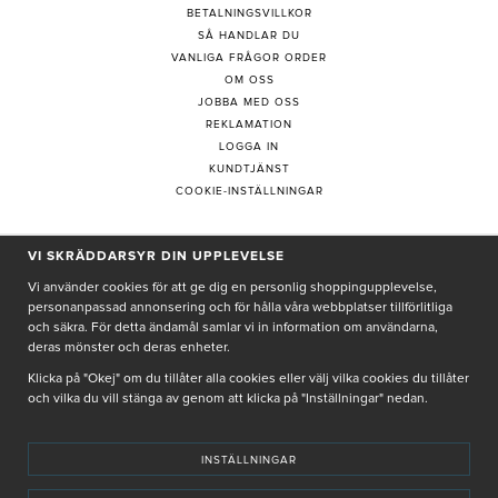
BETALNINGSVILLKOR
SÅ HANDLAR DU
VANLIGA FRÅGOR ORDER
OM OSS
JOBBA MED OSS
REKLAMATION
LOGGA IN
KUNDTJÄNST
COOKIE-INSTÄLLNINGAR
PRENUMERERA PÅ NYHETSBREV
VI SKRÄDDARSYR DIN UPPLEVELSE
Vi använder cookies för att ge dig en personlig shoppingupplevelse,
personanpassad annonsering och för hålla våra webbplatser tillförlitliga
och säkra. För detta ändamål samlar vi in information om användarna,
deras mönster och deras enheter.
Genom att ge min e-post, accepterar jag Seth och Sally
integritetspolicy
Klicka på "Okej" om du tillåter alla cookies eller välj vilka cookies du tillåter
och vilka du vill stänga av genom att klicka på "Inställningar" nedan.
De uppgifter du matar in kommer endast användas till våra nyhetsbrev.
INSTÄLLNINGAR