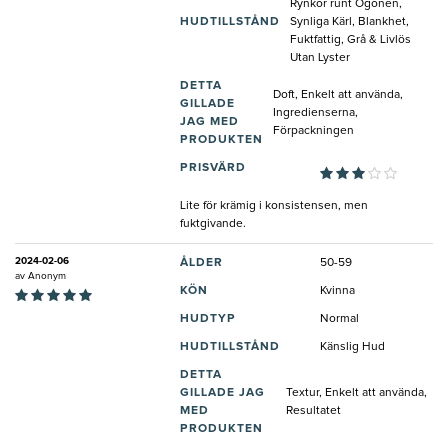
Rynkor runt Ögonen,
HUDTILLSTÅND
Synliga Kärl, Blankhet,
Fuktfattig, Grå & Livlös
Utan Lyster
DETTA
Doft, Enkelt att använda,
GILLADE
Ingredienserna,
JAG MED
Förpackningen
PRODUKTEN
PRISVÄRD
Lite för krämig i konsistensen, men
fuktgivande.
2024-02-06
ÅLDER
50-59
av
Anonym
KÖN
Kvinna
HUDTYP
Normal
HUDTILLSTÅND
Känslig Hud
DETTA
GILLADE JAG
Textur, Enkelt att använda,
MED
Resultatet
PRODUKTEN