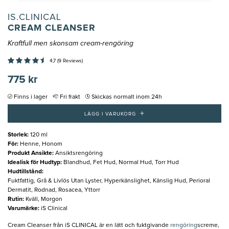
IS.CLINICAL
CREAM CLEANSER
Kraftfull men skonsam cream-rengöring
4,7 (9 Reviews)
775 kr
Finns i lager
Fri frakt
Skickas normalt inom 24h
+
LÄGG I VARUKORG
Storlek
:
120 ml
För
:
Henne, Honom
Produkt Ansikte
:
Ansiktsrengöring
Idealisk för Hudtyp
:
Blandhud, Fet Hud, Normal Hud, Torr Hud
Hudtillstånd
:
Fuktfattig, Grå & Livlös Utan Lyster, Hyperkänslighet, Känslig Hud, Perioral
Dermatit, Rodnad, Rosacea, Yttorr
Rutin
:
Kväll, Morgon
Varumärke
:
iS Clinical
Cream Cleanser från iS CLINICAL är en lätt och fuktgivande
rengöring
screme,