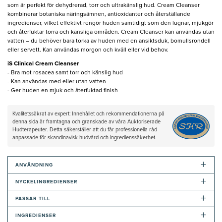
som är perfekt för dehydrerad, torr och ultrakänslig hud. Cream Cleanser
kombinerar botaniska näringsämnen, antioxidanter och återställande
ingredienser, vilket effektivt rengör huden samtidigt som den lugnar, mjukgör
och återfuktar torra och känsliga områden. Cream Cleanser kan användas utan
vatten – du behöver bara torka av huden med en ansiktsduk, bomullsrondell
eller servett. Kan användas morgon och kväll eller vid behov.
iS Clinical Cream Cleanser
- Bra mot rosacea samt torr och känslig hud
- Kan användas med eller utan vatten
- Ger huden en mjuk och återfuktad finish
Kvalitetssäkrat av expert: Innehållet och rekommendationerna på
denna sida är framtagna och granskade av våra Auktoriserade
Hudterapeuter. Detta säkerställer att du får professionella råd
anpassade för skandinavisk hudvård och ingredienssäkerhet.
+
ANVÄNDNING
+
NYCKELINGREDIENSER
+
PASSAR TILL
+
INGREDIENSER