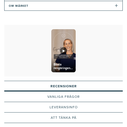
+
OM MÄRKET
Bästa
rengöringen
för torr hud
från iS
Clinical?
RECENSIONER
VANLIGA FRÅGOR
LEVERANSINFO
ATT TÄNKA PÅ