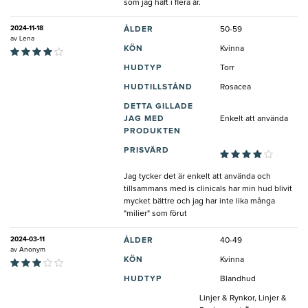
som jag haft i flera år.
2024-11-18
ÅLDER
50-59
av
Lena
KÖN
Kvinna
HUDTYP
Torr
HUDTILLSTÅND
Rosacea
DETTA GILLADE
JAG MED
Enkelt att använda
PRODUKTEN
PRISVÄRD
Jag tycker det är enkelt att använda och
tillsammans med is clinicals har min hud blivit
mycket bättre och jag har inte lika många
"milier" som förut
2024-03-11
ÅLDER
40-49
av
Anonym
KÖN
Kvinna
HUDTYP
Blandhud
Linjer & Rynkor, Linjer &