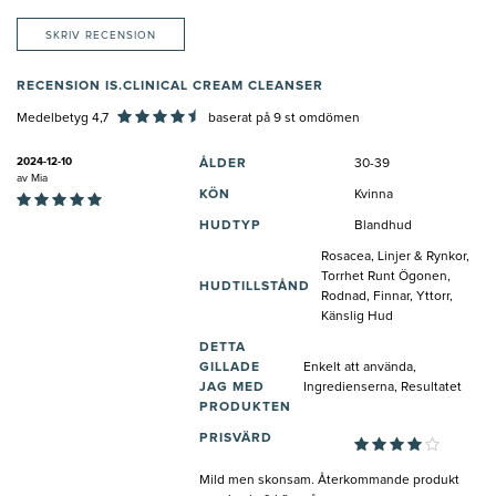
SKRIV RECENSION
RECENSION IS.CLINICAL CREAM CLEANSER
Medelbetyg 4,7
baserat på
9
st omdömen
2024-12-10
ÅLDER
30-39
av
Mia
KÖN
Kvinna
HUDTYP
Blandhud
Rosacea, Linjer & Rynkor,
Torrhet Runt Ögonen,
HUDTILLSTÅND
Rodnad, Finnar, Yttorr,
Känslig Hud
DETTA
GILLADE
Enkelt att använda,
JAG MED
Ingredienserna, Resultatet
PRODUKTEN
PRISVÄRD
Mild men skonsam. Återkommande produkt