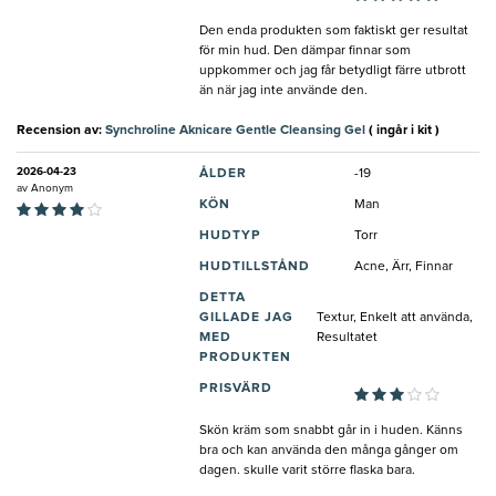
Den enda produkten som faktiskt ger resultat
för min hud. Den dämpar finnar som
uppkommer och jag får betydligt färre utbrott
än när jag inte använde den.
Recension av:
Synchroline Aknicare Gentle Cleansing Gel
( ingår i kit )
2026-04-23
ÅLDER
-19
av
Anonym
KÖN
Man
HUDTYP
Torr
HUDTILLSTÅND
Acne, Ärr, Finnar
DETTA
GILLADE JAG
Textur, Enkelt att använda,
MED
Resultatet
PRODUKTEN
PRISVÄRD
Skön kräm som snabbt går in i huden. Känns
bra och kan använda den många gånger om
dagen. skulle varit större flaska bara.