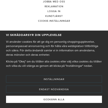
JOBBA MED OSS
REKLAMATION
LOGGA IN
KUNDTJÄNST
COOKIE-INSTÄLLNINGAR
VI SKRÄDDARSYR DIN UPPLEVELSE
PRENUMERERA PÅ NYHETSBREV
Vi använder cookies för att ge dig en personlig shoppingupplevelse,
personanpassad annonsering och för hålla våra webbplatser tillförlitliga
och säkra. För detta ändamål samlar vi in information om användarna,
deras mönster och deras enheter.
Genom att ge min e-post, accepterar jag Seth och Sally
integritetspolicy
Klicka på "Okej" om du tillåter alla cookies eller välj vilka cookies du tillåter
och vilka du vill stänga av genom att klicka på "Inställningar" nedan.
De uppgifter du matar in kommer endast användas till våra nyhetsbrev.
INSTÄLLNINGAR
ENDAST NÖDVÄNDIGA
© SETH AND SALLY 2025
PRIVACY POLICY
TERMS & CONDITIONS
INSTORE
4,9 I BETYG BASERAT PÅ ÖVER 5000 OMDÖMEN
GODKÄNN ALLA
+
INNEHÅLLET OCH REKOMMENDATIONERNA PÅ DENNA SIDA ÄR FRAMTAGNA OCH GRANSKADE
LÄGG I VARUKORG
AV VÅRA AUKTORISERADE HUDTERAPEUTER.