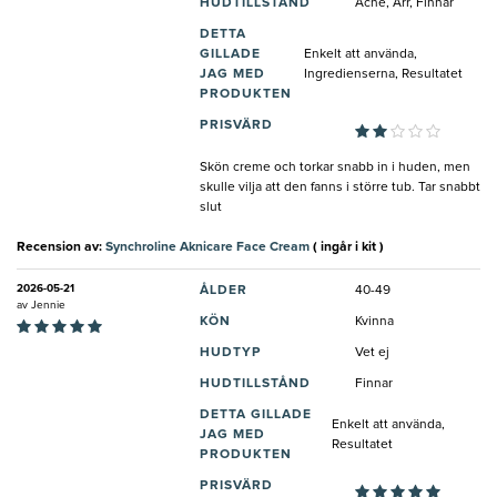
HUDTILLSTÅND
Acne, Ärr, Finnar
DETTA
GILLADE
Enkelt att använda,
JAG MED
Ingredienserna, Resultatet
PRODUKTEN
PRISVÄRD
Skön creme och torkar snabb in i huden, men
skulle vilja att den fanns i större tub. Tar snabbt
slut
Recension av:
Synchroline Aknicare Face Cream
( ingår i kit )
2026-05-21
ÅLDER
40-49
av
Jennie
KÖN
Kvinna
HUDTYP
Vet ej
HUDTILLSTÅND
Finnar
DETTA GILLADE
Enkelt att använda,
JAG MED
Resultatet
PRODUKTEN
PRISVÄRD