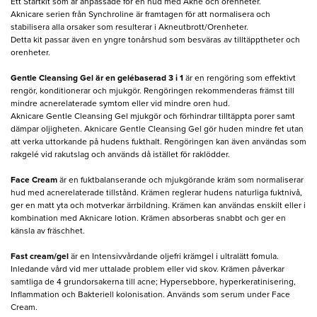
Ett Startkit som är anpassade för en hud med Akne och orenheter.
Aknicare serien från Synchroline är framtagen för att normalisera och
stabilisera alla orsaker som resulterar i Akneutbrott/Orenheter.
Detta kit passar även en yngre tonårshud som besväras av tilltäpptheter och
orenheter.
Gentle Cleansing Gel är en gelébaserad 3 i 1
är en rengöring som effektivt
rengör, konditionerar och mjukgör. Rengöringen rekommenderas främst till
mindre acnerelaterade symtom eller vid mindre oren hud.
Aknicare Gentle Cleansing Gel mjukgör och förhindrar tilltäppta porer samt
dämpar oljigheten. Aknicare Gentle Cleansing Gel gör huden mindre fet utan
att verka uttorkande på hudens fukthalt. Rengöringen kan även användas som
rakgelé vid rakutslag och används då istället för raklödder.
Face Cream
är en fuktbalanserande och mjukgörande kräm som normaliserar
hud med acnerelaterade tillstånd. Krämen reglerar hudens naturliga fuktnivå,
ger en matt yta och motverkar ärrbildning. Krämen kan användas enskilt eller i
kombination med Aknicare lotion. Krämen absorberas snabbt och ger en
känsla av fräschhet.
Fast cream/gel
är en Intensivvårdande oljefri krämgel i ultralätt fomula.
Inledande vård vid mer uttalade problem eller vid skov. Krämen påverkar
samtliga de 4 grundorsakerna till acne; Hypersebbore, hyperkeratinisering,
Inflammation och Bakteriell kolonisation. Används som serum under Face
Cream.