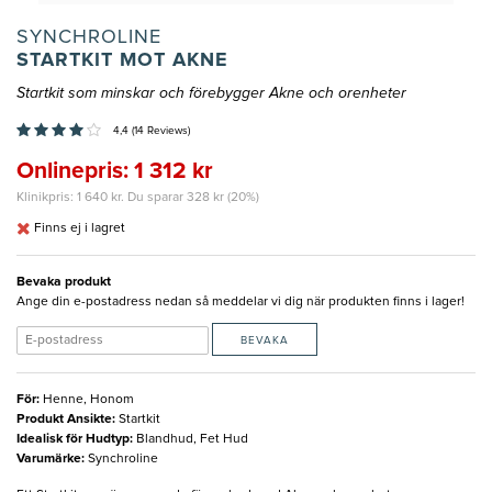
SYNCHROLINE
STARTKIT MOT AKNE
Startkit som minskar och förebygger Akne och orenheter
4,4 (14 Reviews)
Onlinepris: 1 312 kr
Klinikpris: 1 640 kr. Du sparar 328 kr (20%)
Finns ej i lagret
Bevaka produkt
Ange din e-postadress nedan så meddelar vi dig när produkten finns i lager!
BEVAKA
För
:
Henne, Honom
Produkt Ansikte
:
Startkit
Idealisk för Hudtyp
:
Blandhud, Fet Hud
Varumärke
:
Synchroline