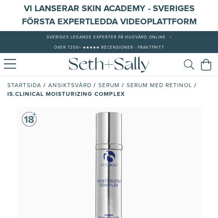
VI LANSERAR SKIN ACADEMY - SVERIGES
FÖRSTA EXPERTLEDDA VIDEOPLATTFORM
SVERIGES LEDANDE EXPERTER PÅ HUDVÅRD ONLINE
|
ÖVER 7200+ ★★★★★ RECENSIONER - FRAKTFRITT
/
/
/
/
STARTSIDA
ANSIKTSVÅRD
SERUM
SERUM MED RETINOL
IS.CLINICAL MOISTURIZING COMPLEX