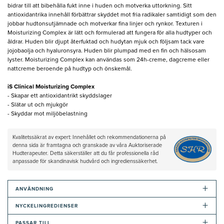
bidrar till att bibehålla fukt inne i huden och motverka uttorkning. Sitt
antioxidantrika innehåll förbättrar skyddet mot fria radikaler samtidigt som den
jobbar hudtonsutjämnade och motverkar fina linjer och rynkor. Texturen i
Moisturizing Complex är lätt och formulerad att fungera för alla hudtyper och
åldrar. Huden blir djupt återfuktad och hudytan mjuk och följsam tack vare
jojobaolja och hyaluronsyra. Huden blir plumpad med en fin och hälsosam
lyster. Moisturizing Complex kan användas som 24h-creme, dagcreme eller
nattcreme beroende på hudtyp och önskemål.
iS Clinical Moisturizing Complex
- Skapar ett antioxidantrikt skyddslager
- Slätar ut och mjukgör
- Skyddar mot miljöbelastning
Kvalitetssäkrat av expert: Innehållet och rekommendationerna på
denna sida är framtagna och granskade av våra Auktoriserade
Hudterapeuter. Detta säkerställer att du får professionella råd
anpassade för skandinavisk hudvård och ingredienssäkerhet.
+
ANVÄNDNING
+
NYCKELINGREDIENSER
+
PASSAR TILL