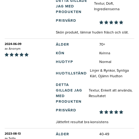
DETTA GILLADE
Textur, Doft,
JAG MED
Ingredienserna
PRODUKTEN
PRISVÄRD
Skön produkt, lämnar huden fräsch och slät.
2024-06-09
ÅLDER
70+
av
Anonym
KÖN
Kvinna
HUDTYP
Normal
Linjer & Rynkor, Synliga
HUDTILLSTÅND
Kärl, Ojämn Hudton
DETTA
GILLADE JAG
Textur, Enkelt att använda,
MED
Resultatet
PRODUKTEN
PRISVÄRD
Jättefint resultat bra konsistens
2023-08-13
ÅLDER
40-49
av
Sofia