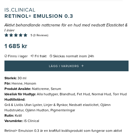
IS.CLINICAL
RETINOL+ EMULSION 0.3
Aktivt behandlande nattcreme för en hud med nedsatt Elasticitet &
Linjer
5 (3 Reviews)
1 685 kr
Finns i lager
Fri frakt
Skickas normalt inom 24h
+
LÄGG I VARUKORG
Storlek
:
30 ml
För
:
Henne, Honom
Produkt Ansikte
:
Nattcreme, Serum
Idealisk för Hudtyp
:
Alla hudtyper, Blandhud, Fet Hud, Normal Hud, Torr Hud
Hudtillstånd
:
Grå & Livlös Utan Lyster, Linjer & Rynkor, Nedsatt elasticitet, Ojämn
Hudstruktur, Ojämn Hudton, Pigmenteringar
Rutin
:
Kväll
Varumärke
:
iS Clinical
Retinol+ Emulsion 0.3 är en kraftfull kvällsprodukt som fungerar som aktivt