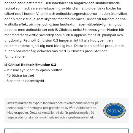
behandlande nattcreme. Den innehåller en högaktiv och snabbverkande
retinol som tack vare sin inkapsling av bland annat bioidentiska lipider tas
säkert ned i huden. Vitamin och antioxidantegenskaperna i huden ökar vilket
ger en mer klar hud som skyddar mot fria radikaler. Huden får förutom denna
kraftfulla effekt på linjer och ojämn hudtextur - även välbehövlig näring och
boostas med antioxidanter och iS Clinicals unika Extremozymer. Huden blir
mer motståndskraftig samtidigt som huden upplevs mer slät, plumpad och
ungdomlig. Retinol+ Emulsion 0.3 fungerar fint till alla hudtyper men
rekommenderas ej till dig med känslig hud. Detta är en kraftfull produkt och
huden bör vara tålig och/eller van med iS Clinicals produkter och
formulationer.
iS Clinical Retinol+ Emulsion 0.3
- Minskar synlighet av ojämn hudton
- Förbättrar fasthet
- Starkt antioxidantskydd
Kvalitetssäkrat av expert: Innehållet och rekommendationerna på
denna sida är framtagna och granskade av våra Auktoriserade
Hudterapeuter. Detta säkerställer att du får professionella råd
anpassade för skandinavisk hudvård och ingredienssäkerhet.