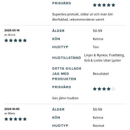
PRISVÄRD
Superbra protukt, slätar ut och man blir
återfuktad, rekommenderar varmt
2025-03-14
ÅLDER
50-59
av
Anna
KÖN
Kvinna
HUDTYP
Torr
Linjer & Rynkor, Fuktfattig,
HUDTILLSTÅND
Grå & Livlös Utan Lyster
DETTA GILLADE
JAG MED
Resultatet
PRODUKTEN
PRISVÄRD
Ger jämn hudton
2024-10-05
ÅLDER
50-59
av
Maria
KÖN
Kvinna
HUDTYP
Normal