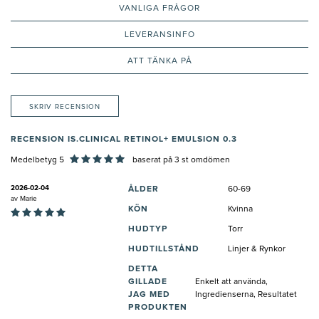
VANLIGA FRÅGOR
LEVERANSINFO
ATT TÄNKA PÅ
SKRIV RECENSION
RECENSION IS.CLINICAL RETINOL+ EMULSION 0.3
Medelbetyg 5
baserat på
3
st omdömen
2026-02-04
ÅLDER
60-69
av
Marie
KÖN
Kvinna
HUDTYP
Torr
HUDTILLSTÅND
Linjer & Rynkor
DETTA
GILLADE
Enkelt att använda,
JAG MED
Ingredienserna, Resultatet
PRODUKTEN