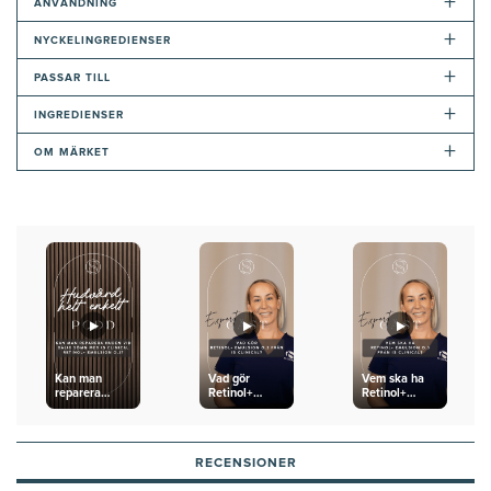
+
ANVÄNDNING
+
NYCKELINGREDIENSER
+
PASSAR TILL
+
INGREDIENSER
+
OM MÄRKET
Kan man
Vad gör
Vem ska ha
reparera
Retinol+
Retinol+
huden vid
Emulsion 0.3
Emulsion 0.3
dålig sömn
från iS
från iS
med iS
Clinical?
Clinical?
Clinical
RECENSIONER
Retinol+
Emulsion 0.3?