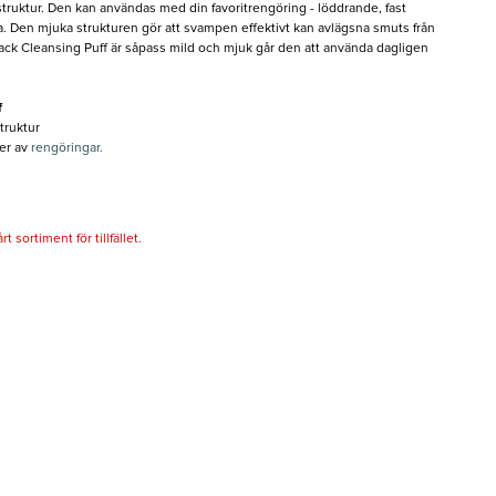
truktur. Den kan användas med din favoritrengöring - löddrande, fast
ja. Den mjuka strukturen gör att svampen effektivt kan avlägsna smuts från
lack Cleansing Puff är såpass mild och mjuk går den att använda dagligen
f
truktur
er av
rengöringar.
 sortiment för tillfället.