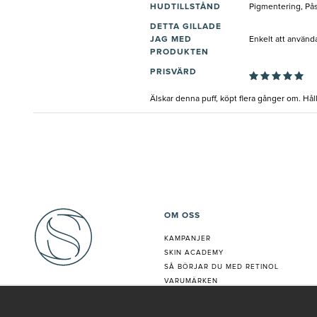
HUDTILLSTÅND
Pigmentering, Pås
DETTA GILLADE
JAG MED
Enkelt att använd
PRODUKTEN
PRISVÄRD
Älskar denna puff, köpt flera gånger om. Hål
OM OSS
KAMPANJER
SKIN ACADEMY
S
Å BÖRJAR DU MED RETINOL
VARUMÄRKEN
HUDANALYS
BEHANDLING