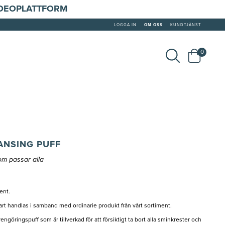
IDEOPLATTFORM
LOGGA IN
OM OSS
KUNDTJÄNST
0
ANSING PUFF
m passar alla
ent.
rt handlas i samband med ordinarie produkt från vårt sortiment.
ngöringspuff som är tillverkad för att försiktigt ta bort alla sminkrester och