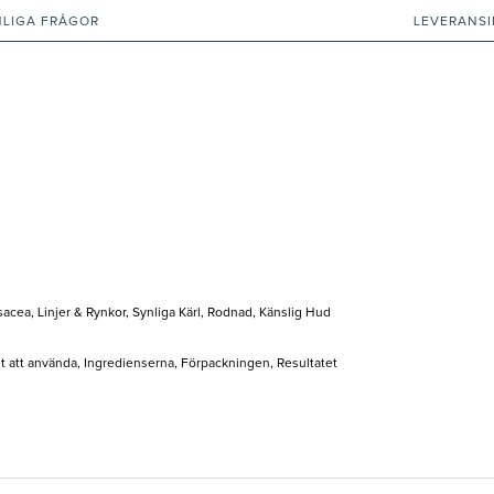
NLIGA FRÅGOR
LEVERANS
acea, Linjer & Rynkor, Synliga Kärl, Rodnad, Känslig Hud
elt att använda, Ingredienserna, Förpackningen, Resultatet