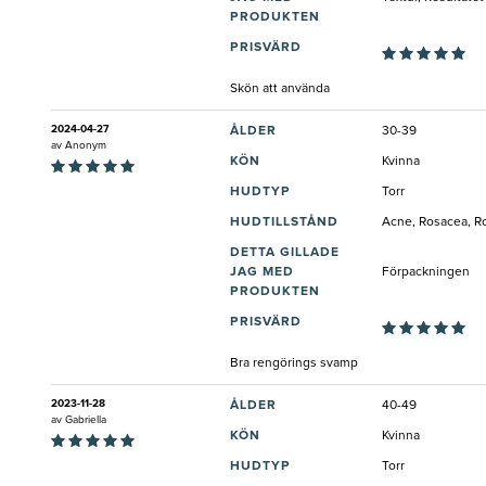
PRODUKTEN
PRISVÄRD
Skön att använda
2024-04-27
ÅLDER
30-39
av
Anonym
KÖN
Kvinna
HUDTYP
Torr
HUDTILLSTÅND
Acne, Rosacea, Ro
DETTA GILLADE
JAG MED
Förpackningen
PRODUKTEN
PRISVÄRD
Bra rengörings svamp
2023-11-28
ÅLDER
40-49
av
Gabriella
KÖN
Kvinna
HUDTYP
Torr