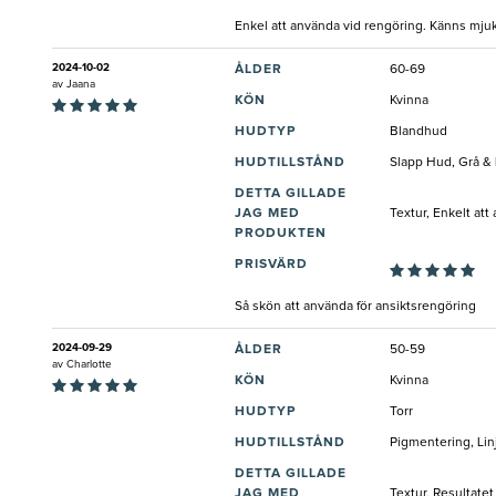
Enkel att använda vid rengöring. Känns mj
2024-10-02
ÅLDER
60-69
av
Jaana
KÖN
Kvinna
HUDTYP
Blandhud
HUDTILLSTÅND
Slapp Hud, Grå & 
DETTA GILLADE
JAG MED
Textur, Enkelt att
PRODUKTEN
PRISVÄRD
Så skön att använda för ansiktsrengöring
2024-09-29
ÅLDER
50-59
av
Charlotte
KÖN
Kvinna
HUDTYP
Torr
HUDTILLSTÅND
Pigmentering, Lin
DETTA GILLADE
JAG MED
Textur, Resultatet