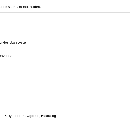
uk.och skonsam mot huden.
Livlös Utan Lyster
 använda
jer & Rynkor runt Ögonen, Fuktfattig