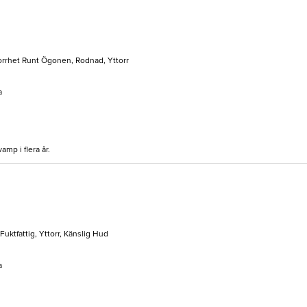
Torrhet Runt Ögonen, Rodnad, Yttorr
a
mp i flera år.
Fuktfattig, Yttorr, Känslig Hud
a