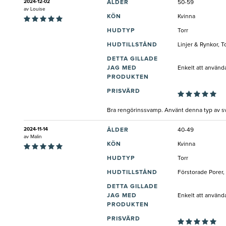
2024-12-02
ÅLDER
50-59
av
Louise
KÖN
Kvinna
HUDTYP
Torr
HUDTILLSTÅND
Linjer & Rynkor, 
DETTA GILLADE
JAG MED
Enkelt att använd
PRODUKTEN
PRISVÄRD
Bra rengörinssvamp. Använt denna typ av sva
2024-11-14
ÅLDER
40-49
av
Malin
KÖN
Kvinna
HUDTYP
Torr
HUDTILLSTÅND
Förstorade Porer, 
DETTA GILLADE
JAG MED
Enkelt att använd
PRODUKTEN
PRISVÄRD