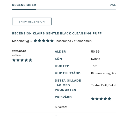
RECENSIONER
VA
SKRIV RECENSION
RECENSION KLAIRS GENTLE BLACK CLEANSING PUFF
Medelbetyg 5
baserat på
7
st omdömen
2025-06-03
ÅLDER
50-59
av
Sofia
KÖN
Kvinna
HUDTYP
Torr
HUDTILLSTÅND
Pigmentering, Ros
DETTA GILLADE
JAG MED
Textur, Doft, Enk
PRODUKTEN
PRISVÄRD
Suverän!