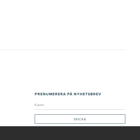
PRENUMERERA PÅ NYHETSBREV
Genom att ge min e-post, accepterar jag Seth och Sally
integritetspolicy
De uppgifter du matar in kommer endast användas till våra nyhetsbrev.