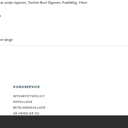
ar under ögonen, Torrhet Runt Ögonen, Fuktfattig, Yttorr
a
ler länge
KUNDSERVICE
INTEGRITETSPOLICY
KÖPVILLKOR
BETALNINGSVILLKOR
SÅ HANDLAR DU
VANLIGA FRÅGOR ORDER
OM OSS