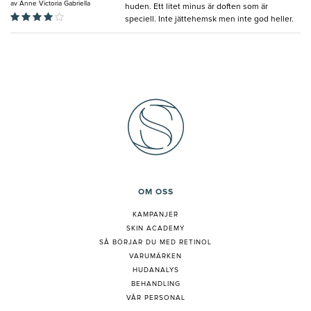
av
Anne Victoria Gabriella
huden. Ett litet minus är doften som är
speciell. Inte jättehemsk men inte god heller.
OM OSS
KAMPANJER
SKIN ACADEMY
S
Å BÖRJAR DU MED RETINOL
VARUMÄRKEN
HUDANALYS
BEHANDLING
VÅR PERSONAL