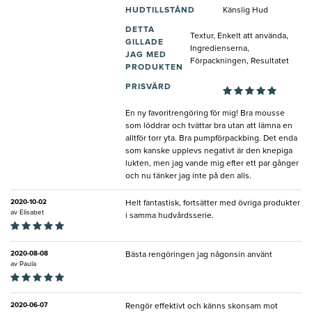
HUDTILLSTÅND
Känslig Hud
DETTA
Textur, Enkelt att använda,
GILLADE
Ingredienserna,
JAG MED
Förpackningen, Resultatet
PRODUKTEN
PRISVÄRD
En ny favoritrengöring för mig! Bra mousse
som löddrar och tvättar bra utan att lämna en
alltför torr yta. Bra pumpförpackbing. Det enda
som kanske upplevs negativt är den knepiga
lukten, men jag vande mig efter ett par gånger
och nu tänker jag inte på den alls.
2020-10-02
Helt fantastisk, fortsätter med övriga produkter
av
Elisabet
i samma hudvårdsserie.
2020-08-08
Bästa rengöringen jag någonsin använt
av
Paula
2020-06-07
Rengör effektivt och känns skonsam mot