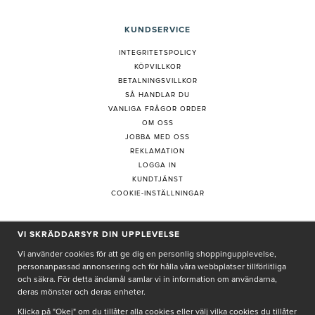
KUNDSERVICE
INTEGRITETSPOLICY
KÖPVILLKOR
BETALNINGSVILLKOR
SÅ HANDLAR DU
VANLIGA FRÅGOR ORDER
OM OSS
JOBBA MED OSS
REKLAMATION
LOGGA IN
KUNDTJÄNST
COOKIE-INSTÄLLNINGAR
VI SKRÄDDARSYR DIN UPPLEVELSE
PRENUMERERA PÅ NYHETSBREV
Vi använder cookies för att ge dig en personlig shoppingupplevelse,
personanpassad annonsering och för hålla våra webbplatser tillförlitliga
och säkra. För detta ändamål samlar vi in information om användarna,
deras mönster och deras enheter.
Genom att ge min e-post, accepterar jag Seth och Sally
integritetspolicy
Klicka på "Okej" om du tillåter alla cookies eller välj vilka cookies du tillåter