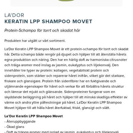
LA'DOR
KERATIN LPP SHAMPOO MOVET
Protein-Schampo för torrt och skadat hår
Produkten har utgått ur vårt sortiment.
La'Dor Keratin LPP Shampoo Movet är ett protein-schampo för torrt och skadat
hår. Detta schampo både rengör på djupet och hjälper till att återställa hårets
egna produktion och näring. Den har en härlig doft av harmoniska citrusnoter
och träiga aromer med inslag av jasmin, eukalyptus och liljekonvalj. Den
innehåller tre typer av protein: kollagen, vegetabiliskt protein och
sidenprotein, som stärker och reparerar håret inifrån, vilket gör det starkare,
friskare och glansigare. Protein från sidenfibrer har en fuktgivande och
utjämnande egenskaper för håret och verkar för att förbättra hårets struktur
och lämnar det mjukt och glänsande. Sidenproteiner fungerar som en
skyddande beläggning på håret och hjälper till att minska skadliga effekter av
värme och andra yttre påfrestningar på håret. La'Dor Keratin LPP Shampoo
Movet hjälper till att hålla håret återfuktad, friskt, glansigt och slätt.
La'Dor Keratin LPP Shampoo Movet
- Återuppbyggande
- Ökad glans
- Doft av träoga aromer med isnlad av jasmin, eukalyptus och liljekonvalj