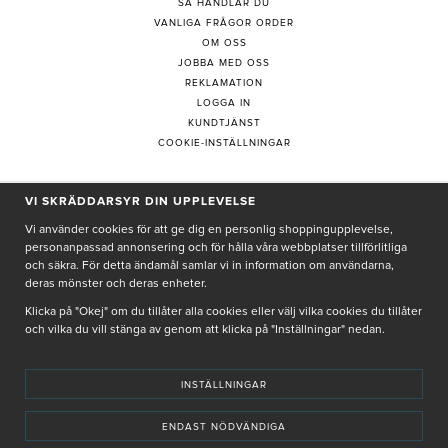
SÅ HANDLAR DU
VANLIGA FRÅGOR ORDER
OM OSS
JOBBA MED OSS
REKLAMATION
LOGGA IN
KUNDTJÄNST
COOKIE-INSTÄLLNINGAR
VI SKRÄDDARSYR DIN UPPLEVELSE
PRENUMERERA PÅ NYHETSBREV
Vi använder cookies för att ge dig en personlig shoppingupplevelse,
personanpassad annonsering och för hålla våra webbplatser tillförlitliga
och säkra. För detta ändamål samlar vi in information om användarna,
deras mönster och deras enheter.
Genom att ge min e-post, accepterar jag Seth och Sally
integritetspolicy
Klicka på "Okej" om du tillåter alla cookies eller välj vilka cookies du tillåter
och vilka du vill stänga av genom att klicka på "Inställningar" nedan.
De uppgifter du matar in kommer endast användas till våra nyhetsbrev.
INSTÄLLNINGAR
ENDAST NÖDVÄNDIGA