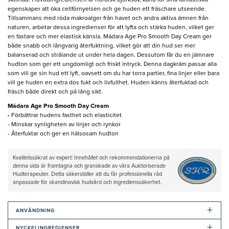
skillnad. Huvudingrediensen är nordisk björksav, känd för sina fantastiska
egenskaper att öka cellförnyelsen och ge huden ett fräschare utseende.
Tillsammans med röda makroalger från havet och andra aktiva ämnen från
naturen, arbetar dessa ingredienser för att lyfta och stärka huden, vilket ger
en fastare och mer elastisk känsla. Mádara Age Pro Smooth Day Cream ger
både snabb och långvarig återfuktning, vilket gör att din hud ser mer
balanserad och strålande ut under hela dagen. Dessutom får du en jämnare
hudton som ger ett ungdomligt och friskt intryck. Denna dagkräm passar alla
som vill ge sin hud ett lyft, oavsett om du har torra partier, fina linjer eller bara
vill ge huden en extra dos fukt och livfullhet. Huden känns återfuktad och
fräsch både direkt och på lång sikt.
Mádara Age Pro Smooth Day Cream
-
Förbättrar hudens fasthet och elasticitet
- Minskar synligheten av linjer och rynkor
- Återfuktar och ger en hälsosam hudton
Kvalitetssäkrat av expert: Innehållet och rekommendationerna på
denna sida är framtagna och granskade av våra Auktoriserade
Hudterapeuter. Detta säkerställer att du får professionella råd
anpassade för skandinavisk hudvård och ingredienssäkerhet.
+
ANVÄNDNING
+
NYCKELINGREDIENSER