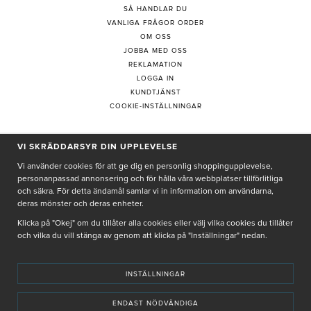
SÅ HANDLAR DU
VANLIGA FRÅGOR ORDER
OM OSS
JOBBA MED OSS
REKLAMATION
LOGGA IN
KUNDTJÄNST
COOKIE-INSTÄLLNINGAR
VI SKRÄDDARSYR DIN UPPLEVELSE
PRENUMERERA PÅ NYHETSBREV
Vi använder cookies för att ge dig en personlig shoppingupplevelse,
personanpassad annonsering och för hålla våra webbplatser tillförlitliga
och säkra. För detta ändamål samlar vi in information om användarna,
deras mönster och deras enheter.
Genom att ge min e-post, accepterar jag Seth och Sally
integritetspolicy
Klicka på "Okej" om du tillåter alla cookies eller välj vilka cookies du tillåter
och vilka du vill stänga av genom att klicka på "Inställningar" nedan.
De uppgifter du matar in kommer endast användas till våra nyhetsbrev.
INSTÄLLNINGAR
ENDAST NÖDVÄNDIGA