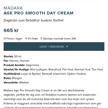
MÁDARA
AGE PRO SMOOTH DAY CREAM
Dagkräm som förbättrar hudens fasthet
665 kr
Finns i lager
Fri frakt
Skickas normalt inom 24h
+
LÄGG I VARUKORG
Storlek
:
50 ml
För
:
Henne, Honom
Produkt Ansikte
:
Dagcreme
Idealisk för Hudtyp
:
Alla hudtyper, Blandhud, Fet Hud, Normal Hud, Torr Hud
Hudtillstånd
:
Linjer & Rynkor, Nedsatt elasticitet, Ojämn Hudton
Rutin
:
Morgon
Varumärke
:
Mádara
Mádara Age Pro Smooth Day Cream är en lätt och återfuktande
dagkräm, perfekt för dig som vill förbättra hudens fasthet och elasticitet,
samtidigt som du vill motverka ålderstecken som fina linjer och rynkor.
Krämen är noggrant utvecklad med kraftfulla naturliga ingredienser som gör