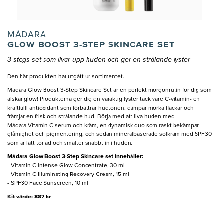
MÁDARA
GLOW BOOST 3-STEP SKINCARE SET
3-stegs-set som livar upp huden och ger en strålande lyster
Den här produkten har utgått ur sortimentet.
Mádara Glow Boost 3-Step Skincare Set är en perfekt morgonrutin för dig som
älskar glow! Produkterna ger dig en varaktig lyster tack vare C-vitamin- en
kraftfulll antioxidant som förbättrar hudtonen, dämpar mörka fläckar och
främjar en frisk och strålande hud. Börja med att liva huden med
Mádara Vitamin C serum och kräm, en dynamisk duo som raskt bekämpar
glåmighet och pigmentering, och sedan mineralbaserade solkräm med SPF30
som är lätt tonad och smälter snabbt in i huden.
Mádara Glow Boost 3-Step Skincare set innehåller:
- Vitamin C intense Glow Concentrate, 30 ml
- Vitamin C Illuminating Recovery Cream, 15 ml
- SPF30 Face Sunscreen, 10 ml
Kit värde: 887 kr