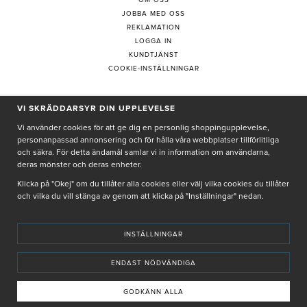
JOBBA MED OSS
REKLAMATION
LOGGA IN
KUNDTJÄNST
COOKIE-INSTÄLLNINGAR
PRENUMERERA PÅ NYHETSBREV
VI SKRÄDDARSYR DIN UPPLEVELSE
Vi använder cookies för att ge dig en personlig shoppingupplevelse,
personanpassad annonsering och för hålla våra webbplatser tillförlitliga
och säkra. För detta ändamål samlar vi in information om användarna,
deras mönster och deras enheter.
Genom att ge min e-post, accepterar jag Seth och Sally
integritetspolicy
Klicka på "Okej" om du tillåter alla cookies eller välj vilka cookies du tillåter
och vilka du vill stänga av genom att klicka på "Inställningar" nedan.
De uppgifter du matar in kommer endast användas till våra nyhetsbrev.
INSTÄLLNINGAR
ENDAST NÖDVÄNDIGA
© SETH AND SALLY 2025
PRIVACY POLICY
TERMS & CONDITIONS
INSTORE
4,9 I BETYG BASERAT PÅ ÖVER 5000 OMDÖMEN
GODKÄNN ALLA
INNEHÅLLET OCH REKOMMENDATIONERNA PÅ DENNA SIDA ÄR FRAMTAGNA OCH GRANSKADE
AV VÅRA AUKTORISERADE HUDTERAPEUTER.