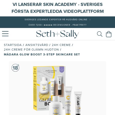
VI LANSERAR SKIN ACADEMY - SVERIGES
FÖRSTA EXPERTLEDDA VIDEOPLATTFORM
SVERIGES LEDANDE EXPERTER PÅ HUDVÅRD ONLINE
|
ÖVER 7200+ ★★★★★ RECENSIONER - FRAKTFRITT
/
/
/
STARTSIDA
ANSIKTSVÅRD
24H CREME
/
24H CREME FÖR OJÄMN HUDTON
MÁDARA GLOW BOOST 3-STEP SKINCARE SET