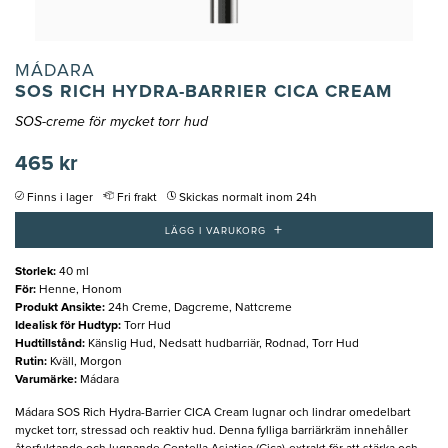
MÁDARA
SOS RICH HYDRA-BARRIER CICA CREAM
SOS-creme för mycket torr hud
465 kr
Finns i lager
Fri frakt
Skickas normalt inom 24h
+
LÄGG I VARUKORG
Storlek
:
40 ml
För
:
Henne, Honom
Produkt Ansikte
:
24h Creme, Dagcreme, Nattcreme
Idealisk för Hudtyp
:
Torr Hud
Hudtillstånd
:
Känslig Hud, Nedsatt hudbarriär, Rodnad, Torr Hud
Rutin
:
Kväll, Morgon
Varumärke
:
Mádara
​Mádara SOS Rich Hydra-Barrier CICA Cream lugnar och lindrar omedelbart
mycket torr, stressad och reaktiv hud. Denna fylliga barriärkräm innehåller