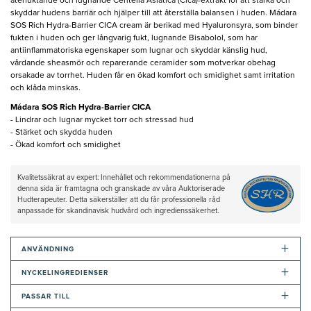
återfuktande och lugnande Centella Asiatica (Cica)-extrakt för att stärka och
skyddar hudens barriär och hjälper till att återställa balansen i huden. Mádara
SOS Rich Hydra-Barrier CICA cream är berikad med Hyaluronsyra, som binder
fukten i huden och ger långvarig fukt, lugnande Bisabolol, som har
antiinflammatoriska egenskaper som lugnar och skyddar känslig hud,
vårdande sheasmör och reparerande ceramider som motverkar obehag
orsakade av torrhet. Huden får en ökad komfort och smidighet samt irritation
och klåda minskas.
Mádara SOS Rich Hydra-Barrier CICA
- Lindrar och lugnar mycket torr och stressad hud
- Stärket och skydda huden
- Ökad komfort och smidighet
Kvalitetssäkrat av expert: Innehållet och rekommendationerna på
denna sida är framtagna och granskade av våra Auktoriserade
Hudterapeuter. Detta säkerställer att du får professionella råd
anpassade för skandinavisk hudvård och ingredienssäkerhet.
+
ANVÄNDNING
+
NYCKELINGREDIENSER
+
PASSAR TILL