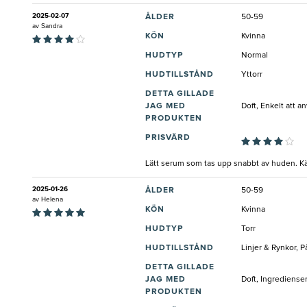
2025-02-07
ÅLDER
50-59
av
Sandra
KÖN
Kvinna
HUDTYP
Normal
HUDTILLSTÅND
Yttorr
DETTA GILLADE
JAG MED
Doft, Enkelt att a
PRODUKTEN
PRISVÄRD
Lätt serum som tas upp snabbt av huden. K
2025-01-26
ÅLDER
50-59
av
Helena
KÖN
Kvinna
HUDTYP
Torr
HUDTILLSTÅND
Linjer & Rynkor, P
DETTA GILLADE
JAG MED
Doft, Ingrediense
PRODUKTEN