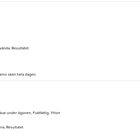
nvända, Resultatet
änns skön hela dagen.
åsar under ögonen, Fuktfattig, Yttorr
rna, Resultatet