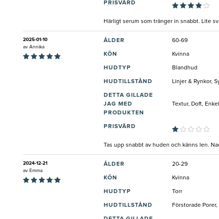
PRISVÄRD
Härligt serum som tränger in snabbt. Lite s
2025-01-10
ÅLDER
60-69
av
Annika
KÖN
Kvinna
HUDTYP
Blandhud
HUDTILLSTÅND
Linjer & Rynkor, 
DETTA GILLADE
JAG MED
Textur, Doft, Enke
PRODUKTEN
PRISVÄRD
Tas upp snabbt av huden och känns len. Nackd
2024-12-21
ÅLDER
20-29
av
Emma
KÖN
Kvinna
HUDTYP
Torr
HUDTILLSTÅND
Förstorade Porer, 
DETTA GILLADE