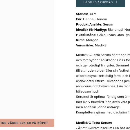
+
LÄGG I VARUKORG
Storlek
:
30 ml
För
:
Henne, Honom
Produkt Ansikte
:
Serum
Idealisk för Hudtyp
:
Blandhud, Nor
Hudtillstånd
:
Grå & Livlös Utan Ly
Rutin
:
Morgon
Varumärke
:
Medik8
Medik8 C-Tetra Serum är ett seru
och förebygger solskador. Dess form
och ger otroligt fin lyster. Serume
till att huden bibehåller sin fasthe
askorbinsyra) i fettlöslig form, oc
antioxidativ effekt. Hudtonens jä
reduceras och bekämpas. Fria radika
hälsosam hud!
Serumet är optimal för dig som är m
mer aktiv hudvård. Kan även vara p
men ändå vill jobba anti-age.
Komplettera gärna med dagkräm f
Medik8 C-Tetra Serum:
INE VÄRDE 504 KR PÅ KÖPET
- Är ett C-vitaminserum i en bas a