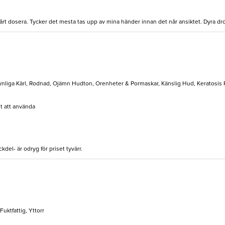
vårt dosera. Tycker det mesta tas upp av mina händer innan det når ansiktet. Dyra d
Synliga Kärl, Rodnad, Ojämn Hudton, Orenheter & Pormaskar, Känslig Hud, Keratosis P
lt att använda
el- är odryg för priset tyvärr.
Fuktfattig, Yttorr