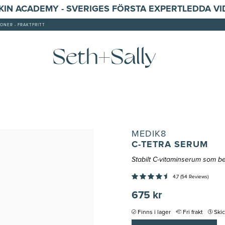
SKIN ACADEMY - SVERIGES FÖRSTA EXPERTLEDDA V
ONER - FRAKTFRITT
MEDIK8
C-TETRA SERUM
Stabilt C-vitaminserum som b
4,7 (54 Reviews)
675 kr
Finns i lager
Fri frakt
Ski