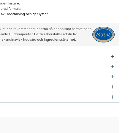
huden fastare.
berad formula.
av UV-strålning och ger lyster.
hållet och rekommendationerna på denna sida är framtagna
rade Hudterapeuter. Detta säkerställer att du får
ör skandinavisk hudvård och ingredienssäkerhet.
+
+
+
+
+