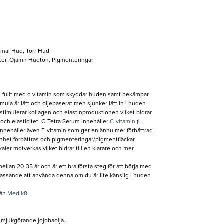
mal Hud, Torr Hud
ster, Ojämn Hudton, Pigmenteringar
m fullt med c-vitamin som skyddar huden samt bekämpar
ula är lätt och oljebaserat men sjunker lätt in i huden
t stimulerar kollagen och elastinproduktionen vilket bidrar
t och elasticitet. C-Tetra Serum innehåller
C-vitamin
(L-
h innehåller även E-vitamin som ger en ännu mer förbättrad
mnhet förbättras och pigmenteringar/pigmentfläckar
ler motverkas vilket bidrar till en klarare och mer
ellan 20-35 år och är ett bra första steg för att börja med
assande att använda denna om du är lite känslig i huden
rån
Medik8
.
v mjukgörande jojobaolja.