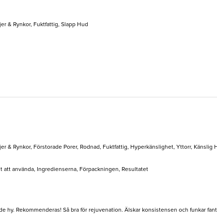
jer & Rynkor, Fuktfattig, Slapp Hud
jer & Rynkor, Förstorade Porer, Rodnad, Fuktfattig, Hyperkänslighet, Yttorr, Känslig
elt att använda, Ingredienserna, Förpackningen, Resultatet
de hy. Rekommenderas! Så bra för rejuvenation. Älskar konsistensen och funkar fan