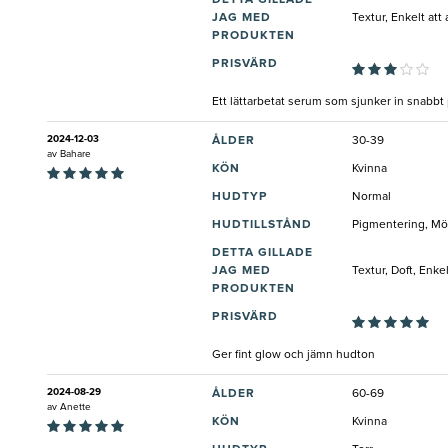
JAG MED
Textur, Enkelt att
PRODUKTEN
PRISVÄRD
Ett lättarbetat serum som sjunker in snabb
2024-12-03
ÅLDER
30-39
av
Bahare
KÖN
Kvinna
HUDTYP
Normal
HUDTILLSTÅND
Pigmentering, Mö
DETTA GILLADE
JAG MED
Textur, Doft, Enk
PRODUKTEN
PRISVÄRD
Ger fint glow och jämn hudton
2024-08-29
ÅLDER
60-69
av
Anette
KÖN
Kvinna