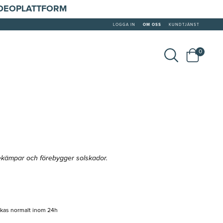
IDEOPLATTFORM
LOGGA IN
OM OSS
KUNDTJÄNST
0
ekämpar och förebygger solskador.
ckas normalt inom 24h