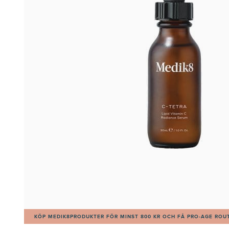
KÖP MEDIK8PRODUKTER FÖR MINST 800 KR OCH FÅ PRO-AGE ROUT