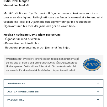
Rutin
:
Kväll, Morgon
Varumärke
:
Medik8
Medik8 r-Retinoate Eye Serum är ett ögonserum med A-vitamin som även
passar en känslig hud. Retinyl retinoate ger fantastiska resultat efter endast 4
veckor: fina linjer blir utjämnade och pigmenteringar blir reducerade.
Ögonkonturen blir mer klar, jämn och ger en vaken blick.
Medik8 r-Retinoate Day & Night Eye Serum:
- Ögonserum med A-vitamin.
- Passar även en känslig hud.
- Reducerar pigmenteringar och jämnar ut fina linjer.
Kvalitetssäkrat av expert: Innehållet och rekommendationerna på
denna sida är framtagna och granskade av våra Auktoriserade
Hudterapeuter. Detta säkerställer att du får professionella råd
anpassade för skandinavisk hudvård och ingredienssäkerhet.
+
ANVÄNDNING
+
AKTIVA INGREDIENSER:
+
PASSAR TILL