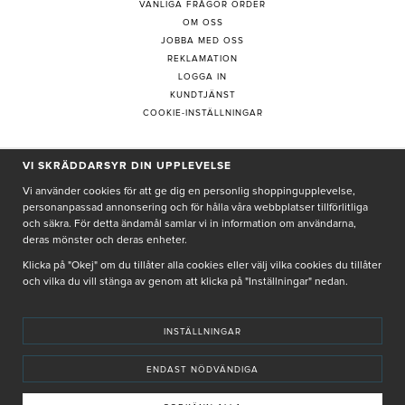
VANLIGA FRÅGOR ORDER
OM OSS
JOBBA MED OSS
REKLAMATION
LOGGA IN
KUNDTJÄNST
COOKIE-INSTÄLLNINGAR
PRENUMERERA PÅ NYHETSBREV
VI SKRÄDDARSYR DIN UPPLEVELSE
Vi använder cookies för att ge dig en personlig shoppingupplevelse,
personanpassad annonsering och för hålla våra webbplatser tillförlitliga
och säkra. För detta ändamål samlar vi in information om användarna,
deras mönster och deras enheter.
Genom att ge min e-post, accepterar jag Seth och Sally
integritetspolicy
Klicka på "Okej" om du tillåter alla cookies eller välj vilka cookies du tillåter
och vilka du vill stänga av genom att klicka på "Inställningar" nedan.
De uppgifter du matar in kommer endast användas till våra nyhetsbrev.
INSTÄLLNINGAR
ENDAST NÖDVÄNDIGA
© SETH AND SALLY 2025
PRIVACY POLICY
TERMS & CONDITIONS
INSTORE
4,9 I BETYG BASERAT PÅ ÖVER 5000 OMDÖMEN