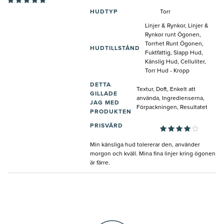
HUDTYP
Torr
Linjer & Rynkor, Linjer &
Rynkor runt Ögonen,
Torrhet Runt Ögonen,
HUDTILLSTÅND
Fuktfattig, Slapp Hud,
Känslig Hud, Celluliter,
Torr Hud - Kropp
DETTA
Textur, Doft, Enkelt att
GILLADE
använda, Ingredienserna,
JAG MED
Förpackningen, Resultatet
PRODUKTEN
PRISVÄRD
Min känsliga hud tolererar den, använder
morgon och kväll. Mina fina linjer kring ögonen
är färre.