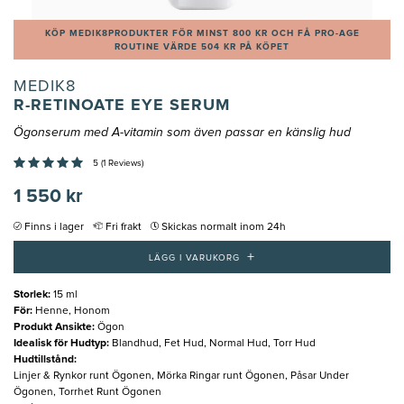
KÖP MEDIK8PRODUKTER FÖR MINST 800 KR OCH FÅ PRO-AGE
ROUTINE VÄRDE 504 KR PÅ KÖPET
MEDIK8
R-RETINOATE EYE SERUM
Ögonserum med A-vitamin som även passar en känslig hud
5 (1 Reviews)
1 550 kr
Finns i lager
Fri frakt
Skickas normalt inom 24h
+
LÄGG I VARUKORG
Storlek
:
15 ml
För
:
Henne, Honom
Produkt Ansikte
:
Ögon
Idealisk för Hudtyp
:
Blandhud, Fet Hud, Normal Hud, Torr Hud
Hudtillstånd
:
Linjer & Rynkor runt Ögonen, Mörka Ringar runt Ögonen, Påsar Under
Ögonen, Torrhet Runt Ögonen