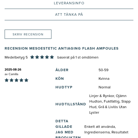
LEVERANSINFO
ATT TÄNKA PÅ
SKRIV RECENSION
RECENSION MESOESTETIC ANTIAGING FLASH AMPOULES
Medelbetyg 5
baserat på
1
st omdömen
2025-08-26
ÅLDER
50-59
av
Camilla
KÖN
Kvinna
HUDTYP
Normal
Linjer & Rynkor, Ojämn
Hudton, Fuktfattig, Slapp
HUDTILLSTÅND
Hud, Grå & Livlös Utan
Lyster
DETTA
GILLADE
Enkelt att använda,
JAG MED
Ingredienserna, Resultatet