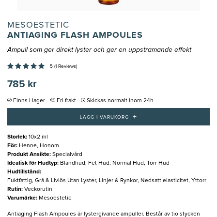
MESOESTETIC
ANTIAGING FLASH AMPOULES
Ampull som ger direkt lyster och ger en uppstramande effekt
5 (1 Reviews)
785 kr
Finns i lager
Fri frakt
Skickas normalt inom 24h
+
LÄGG I VARUKORG
Storlek
:
10x2 ml
För
:
Henne, Honom
Produkt Ansikte
:
Specialvård
Idealisk för Hudtyp
:
Blandhud, Fet Hud, Normal Hud, Torr Hud
Hudtillstånd
:
Fuktfattig, Grå & Livlös Utan Lyster, Linjer & Rynkor, Nedsatt elasticitet, Yttorr
Rutin
:
Veckorutin
Varumärke
:
Mesoestetic
Antiaging Flash Ampoules är lystergivande ampuller. Består av tio stycken