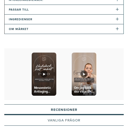
+
PASSAR TILL
+
INGREDIENSER
+
OM MÄRKET
Mesoestetic
Om jag bara
Antiaging
ska välja EN
Flash
produkt från
Ampoules
Mesoestetic
för glow?
RECENSIONER
VANLIGA FRÅGOR