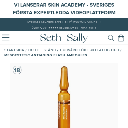
VI LANSERAR SKIN ACADEMY - SVERIGES
FÖRSTA EXPERTLEDDA VIDEOPLATTFORM
SVERIGES LEDANDE EXPERTER PÅ HUDVÅRD ONLINE
|
ÖVER 7200+ ★★★★★ RECENSIONER - FRAKTFRITT
/
/
/
STARTSIDA
HUDTILLSTÅND
HUDVÅRD FÖR FUKTFATTIG HUD
MESOESTETIC ANTIAGING FLASH AMPOULES