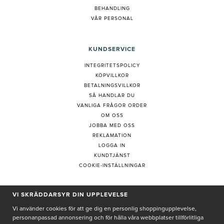
BEHANDLING
VÅR PERSONAL
KUNDSERVICE
INTEGRITETSPOLICY
KÖPVILLKOR
BETALNINGSVILLKOR
SÅ HANDLAR DU
VANLIGA FRÅGOR ORDER
OM OSS
JOBBA MED OSS
REKLAMATION
LOGGA IN
KUNDTJÄNST
COOKIE-INSTÄLLNINGAR
PRENUMERERA PÅ NYHETSBREV
VI SKRÄDDARSYR DIN UPPLEVELSE
Vi använder cookies för att ge dig en personlig shoppingupplevelse,
personanpassad annonsering och för hålla våra webbplatser tillförlitliga