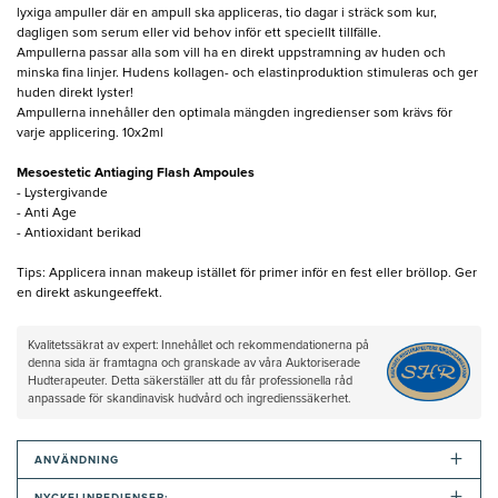
lyxiga ampuller där en ampull ska appliceras, tio dagar i sträck som kur,
dagligen som serum eller vid behov inför ett speciellt tillfälle.
Ampullerna passar alla som vill ha en direkt uppstramning av huden och
minska fina linjer. Hudens kollagen- och elastinproduktion stimuleras och ger
huden direkt lyster!
Ampullerna innehåller den optimala mängden ingredienser som krävs för
varje applicering. 10x2ml
Mesoestetic Antiaging Flash Ampoules
- Lystergivande
- Anti Age
- Antioxidant berikad
Tips: Applicera innan makeup istället för primer inför en fest eller bröllop. Ger
en direkt askungeeffekt.
Kvalitetssäkrat av expert: Innehållet och rekommendationerna på
denna sida är framtagna och granskade av våra Auktoriserade
Hudterapeuter. Detta säkerställer att du får professionella råd
anpassade för skandinavisk hudvård och ingredienssäkerhet.
+
ANVÄNDNING
+
NYCKELINREDIENSER: