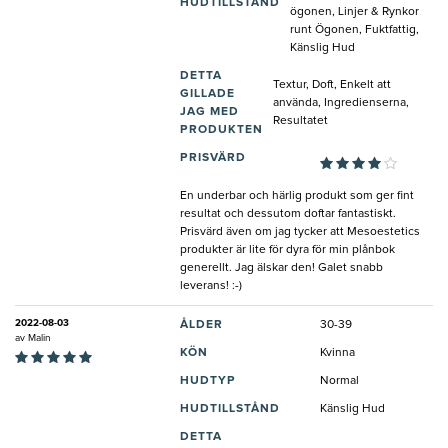
HUDTILLSTÅND
ögonen, Linjer & Rynkor
runt Ögonen, Fuktfattig,
Känslig Hud
DETTA
Textur, Doft, Enkelt att
GILLADE
använda, Ingredienserna,
JAG MED
Resultatet
PRODUKTEN
PRISVÄRD
En underbar och härlig produkt som ger fint
resultat och dessutom doftar fantastiskt.
Prisvärd även om jag tycker att Mesoestetics
produkter är lite för dyra för min plånbok
generellt. Jag älskar den! Galet snabb
leverans! :-)
2022-08-03
ÅLDER
30-39
av
Malin
KÖN
Kvinna
HUDTYP
Normal
HUDTILLSTÅND
Känslig Hud
DETTA