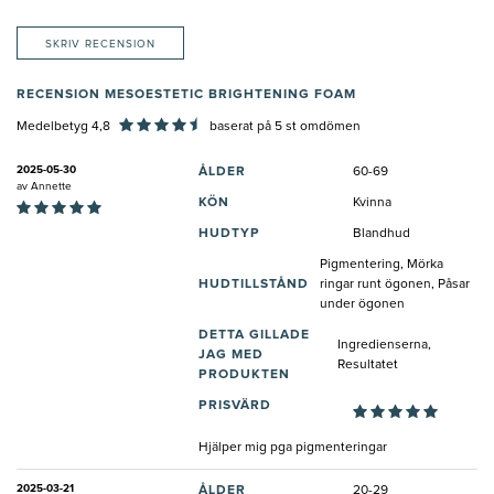
SKRIV RECENSION
RECENSION MESOESTETIC BRIGHTENING FOAM
Medelbetyg 4,8
baserat på
5
st omdömen
2025-05-30
ÅLDER
60-69
av
Annette
KÖN
Kvinna
HUDTYP
Blandhud
Pigmentering, Mörka
HUDTILLSTÅND
ringar runt ögonen, Påsar
under ögonen
DETTA GILLADE
Ingredienserna,
JAG MED
Resultatet
PRODUKTEN
PRISVÄRD
Hjälper mig pga pigmenteringar
2025-03-21
ÅLDER
20-29