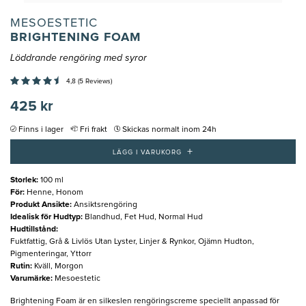
MESOESTETIC
BRIGHTENING FOAM
Löddrande rengöring med syror
4,8 (5 Reviews)
425 kr
Finns i lager
Fri frakt
Skickas normalt inom 24h
+
LÄGG I VARUKORG
Storlek
:
100 ml
För
:
Henne, Honom
Produkt Ansikte
:
Ansiktsrengöring
Idealisk för Hudtyp
:
Blandhud, Fet Hud, Normal Hud
Hudtillstånd
:
Fuktfattig, Grå & Livlös Utan Lyster, Linjer & Rynkor, Ojämn Hudton,
Pigmenteringar, Yttorr
Rutin
:
Kväll, Morgon
Varumärke
:
Mesoestetic
Brightening Foam är en silkeslen rengöringscreme speciellt anpassad för