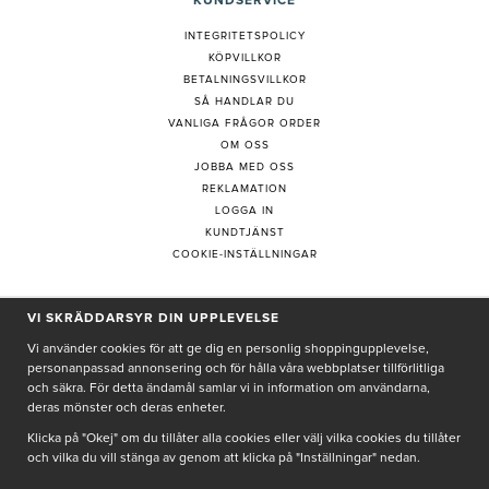
KUNDSERVICE
INTEGRITETSPOLICY
KÖPVILLKOR
BETALNINGSVILLKOR
SÅ HANDLAR DU
VANLIGA FRÅGOR ORDER
OM OSS
JOBBA MED OSS
REKLAMATION
LOGGA IN
KUNDTJÄNST
COOKIE-INSTÄLLNINGAR
PRENUMERERA PÅ NYHETSBREV
VI SKRÄDDARSYR DIN UPPLEVELSE
Vi använder cookies för att ge dig en personlig shoppingupplevelse,
personanpassad annonsering och för hålla våra webbplatser tillförlitliga
och säkra. För detta ändamål samlar vi in information om användarna,
deras mönster och deras enheter.
Genom att ge min e-post, accepterar jag Seth och Sally
integritetspolicy
Klicka på "Okej" om du tillåter alla cookies eller välj vilka cookies du tillåter
och vilka du vill stänga av genom att klicka på "Inställningar" nedan.
De uppgifter du matar in kommer endast användas till våra nyhetsbrev.