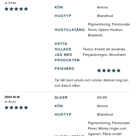
av
Emilia
KÖN
Kvinna
HUDTYP
Blandhud
Pigmentering, Förstorade
HUDTILLSTÅND
Porer, Ojämn Hudton,
Blankhet
DETTA
GILLADE
Textur, Enkelt att använda,
JAG MED
Förpackningen, Resultatet
PRODUKTEN
PRISVÄRD
Tar lätt bort smuts och smink. Känner mig ren
och fräsch efter.
2023-10-16
ÅLDER
40-49
av
Anna
KÖN
Kvinna
HUDTYP
Blandhud
Pigmentering, Förstorade
Porer, Mörka ringar runt
ögonen, Påsar under