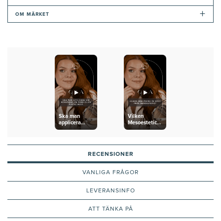
+
OM MÄRKET
Ska man
Vilken
applicera
Mesoestetic-
rengöring på
rengöring är
fuktig eller
bäst?
torr hud?
RECENSIONER
VANLIGA FRÅGOR
LEVERANSINFO
ATT TÄNKA PÅ