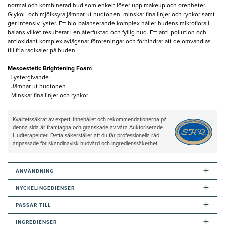
normal och kombinerad hud som enkelt löser upp makeup och orenheter.
Glykol- och mjölksyra jämnar ut hudtonen, minskar fina linjer och rynkor samt
ger intensiv lyster. Ett bio-balanserande komplex håller hudens mikroflora i
balans vilket resulterar i en återfuktad och fyllig hud. Ett anti-pollution och
antioxidant komplex avlägsnar föroreningar och förhindrar att de omvandlas
till fria radikaler på huden.
Mesoestetic Brightening Foam
- Lystergivande
- Jämnar ut hudtonen
- Minskar fina linjer och rynkor
Kvalitetssäkrat av expert: Innehållet och rekommendationerna på
denna sida är framtagna och granskade av våra Auktoriserade
Hudterapeuter. Detta säkerställer att du får professionella råd
anpassade för skandinavisk hudvård och ingredienssäkerhet.
+
ANVÄNDNING
+
NYCKELINGEDIENSER
+
PASSAR TILL
+
INGREDIENSER