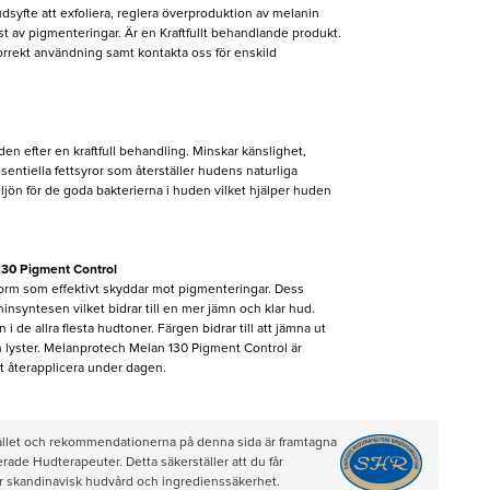
yfte att exfoliera, reglera överproduktion av melanin
t av pigmenteringar. Är en Kraftfullt behandlande produkt.
orrekt användning samt kontakta oss för enskild
n efter en kraftfull behandling. Minskar känslighet,
entiella fettsyror som återställer hudens naturliga
ljön för de goda bakterierna i huden vilket hjälper huden
30 Pigment Control
form som effektivt skyddar mot pigmenteringar. Dess
aninsyntesen vilket bidrar till en mer jämn och klar hud.
i de allra flesta hudtoner. Färgen bidrar till att jämna ut
n lyster. Melanprotech Melan 130 Pigment Control är
tt återapplicera under dagen.
hållet och rekommendationerna på denna sida är framtagna
rade Hudterapeuter. Detta säkerställer att du får
ör skandinavisk hudvård och ingredienssäkerhet.