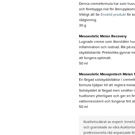
Denna cremeformula har som huvuds
och förebygga risk för återuppkoms
Viktigt att Se
Enskild produkt
för k
rådgivning.
30 g
Mesoestetic Melan Recovery
Lugnade creme som återställer hude
inflammation och rodnad. Rik på ess
skyddsbarriär. Prebiotika gynnar mi
att fungera optimalt.
50 ml
Mesoestetic Mesoprotech Melan 1
En färgad solskyddsfaktor i creme
formula hjälper till att reglera mel
Solskyddet är färgad men smälter in 
hudtonen ytterligare och ger en fi
vattenresistent och fungerar fint a
50 ml
Kvalitetssäkrat av expert: Inne
och granskade av våra Auktorise
professionella råd anpassade f