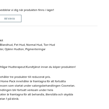
delar vi dig när produkten finns i lager!
BEVAKA
kit
, Blandhud, Fet Hud, Normal Hud, Torr Hud
ster, Ojämn Hudton, Pigmenteringar
frågar Hudterapeut/Kundtjänst innan du köper produkten!
åller tre produkter till reducerat pris.
ome Pack innehåller är framtagna för att fortsätta
cessen som startat under salongsbehandlingen Cosmelan.
lingen blir fortsatt verksam under hela
ter är framtagna för att behandla, återställa och skydda
an 1 på klinik.