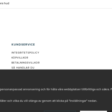
bra hud
KUNDSERVICE
INTEGRITETSPOLICY
KÖPVILLKOR
BETALNINGSVILLKOR
SÅ HANDLAR DU
VANLIGA FRÅGOR ORDER
OM OSS
JOBBA MED OSS
REKLAMATION
personanpassad annonsering och för hålla våra webbplatser tillförlitliga och säkra. 
COOKIE-INSTÄLLNINGAR
tillåter och vilka du vill stänga av genom att klicka på "Inställningar" nedan.