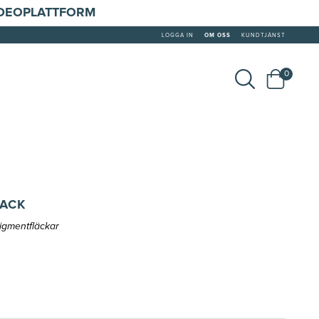
IDEOPLATTFORM
LOGGA IN
OM OSS
KUNDTJÄNST
0
ACK
 pigmentfläckar