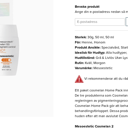
Bevaka produkt
Ange din e-postadress nedan så med
Storlek
:
30g, 50 ml, 50 ml
För
:
Henne, Honom
Produkt Ansikte
:
Specialvård, Start
Idealisk för Hudtyp
:
Alla hudtyper
Hudtillstånd
:
Grå & Livlös Utan Ly
Rutin
:
Kväll, Morgon
Varumärke
:
Mesoestetic
Vi rekommenderar att du råd
Ett paket cosmelan Home Pack inneh
De tre produkterna som Cosmelan H
regleringen av pigmenteringspro
Cosmelan Home Pack gör att behand
behandlingsförloppet. Dessa produk
huden efter att man avslutat Cosmel
Mesoestetic Cosmelan 2