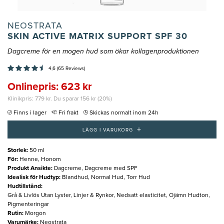
NEOSTRATA
SKIN ACTIVE MATRIX SUPPORT SPF 30
Dagcreme för en mogen hud som ökar kollagenproduktionen
4,6 (65 Reviews)
Onlinepris: 623 kr
Klinikpris: 779 kr. Du sparar 156 kr (20%)
Finns i lager
Fri frakt
Skickas normalt inom 24h
+
LÄGG I VARUKORG
Storlek
:
50 ml
För
:
Henne, Honom
Produkt Ansikte
:
Dagcreme, Dagcreme med SPF
Idealisk för Hudtyp
:
Blandhud, Normal Hud, Torr Hud
Hudtillstånd
:
Grå & Livlös Utan Lyster, Linjer & Rynkor, Nedsatt elasticitet, Ojämn Hudton,
Pigmenteringar
Rutin
:
Morgon
Varumärke
:
Neostrata