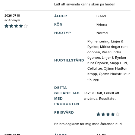
Lätt att använda känns skön på huden
2026-07-18
ÅLDER
60-69
av
Anonym
KÖN
Kvinna
HUDTYP
Normal
Pigmentering, Linjer &
Rynkor, Mörka ringar runt
ögonen, Påsar under
ögonen, Linjer & Rynkor
HUDTILLSTÅND
runt Ögonen, Slapp Hud,
Celluliter, Ojämn Hudton -
Kropp, Ojämn Hudstruktur
- Kropp
DETTA
GILLADE JAG
Textur, Doft, Enkelt att
MED
använda, Resultatet
PRODUKTEN
PRISVÄRD
En bra dagkräm för mig med åldrande hud.