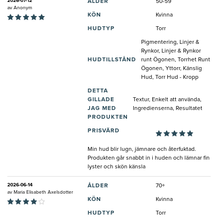
2026-07-12
ÅLDER
50-59
av
Anonym
KÖN
Kvinna
HUDTYP
Torr
Pigmentering, Linjer &
Rynkor, Linjer & Rynkor
HUDTILLSTÅND
runt Ögonen, Torrhet Runt
Ögonen, Yttorr, Känslig
Hud, Torr Hud - Kropp
DETTA
GILLADE
Textur, Enkelt att använda,
JAG MED
Ingredienserna, Resultatet
PRODUKTEN
PRISVÄRD
Min hud blir lugn, jämnare och återfuktad.
Produkten går snabbt in i huden och lämnar fin
lyster och skön känsla
2026-06-14
ÅLDER
70+
av
Maria Elisabeth Axelsdotter
KÖN
Kvinna
HUDTYP
Torr