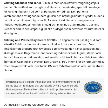
Calming Cleanser and Toner
- En mild men ändå effektiv rengöringsmjölk
med en 3-i-1-effekt som rengör, exfolierar och återfuktar, speciellt framtagen
för känslig hud och hud som är benägen för rodnad. Den perfekta
kombinationen av lugnande beta-glukan och naturliga lipider skyddar hudens
naturliga barriär samtidigt som PHA varsamt exfolierar och regenererar
huden. Resultatet blir en ren, smidig och mjuk hud utan irritation. Calming
Cleanser and Toner lämpar sig för alla hudtyper som besväras av irriterad eller
känslig hud.
Calming and Protect Day Cream SPF30
- En dagcreme för Känslig hud som
effektivt förbättrar hudkomforten och lindrar irritation och rodnad. Den
innehåller ett bredspektrat UV-skydd som skyddar den känsliga huden mot
skadliga strålar. Dagcremen innehåller ingredienser som lugnar, stärker och
lindrar blossande hud hos dig med reaktiv och känslig hud samtidigt som den
återfuktar. Calming and Protect Day Cream SPF30 innehåller en formulering av
Cherimoya-extrakt och Provitamin B5 som förbättrar rodnad och lindrar stress
i huden.
Kvalitetssäkrat av expert: Innehållet och rekommendationerna på
denna sida är framtagna och granskade av våra Auktoriserade
Hudterapeuter. Detta säkerställer att du får professionella råd
anpassade för skandinavisk hudvård och ingredienssäkerhet.
Optmzd.Skin Calming Cleanser and Toner - 1 st.