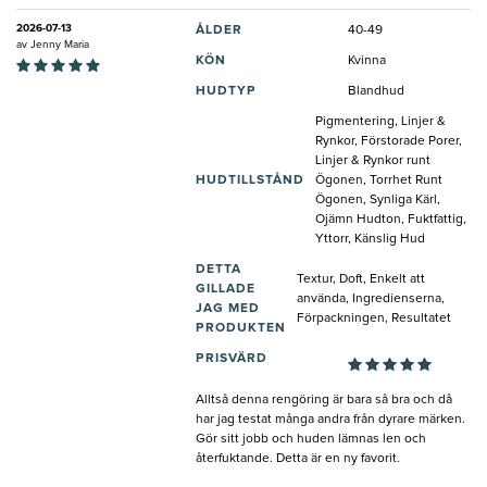
2026-07-13
ÅLDER
40-49
av
Jenny Maria
KÖN
Kvinna
HUDTYP
Blandhud
Pigmentering, Linjer &
Rynkor, Förstorade Porer,
Linjer & Rynkor runt
HUDTILLSTÅND
Ögonen, Torrhet Runt
Ögonen, Synliga Kärl,
Ojämn Hudton, Fuktfattig,
Yttorr, Känslig Hud
DETTA
Textur, Doft, Enkelt att
GILLADE
använda, Ingredienserna,
JAG MED
Förpackningen, Resultatet
PRODUKTEN
PRISVÄRD
Alltså denna rengöring är bara så bra och då
har jag testat många andra från dyrare märken.
Gör sitt jobb och huden lämnas len och
återfuktande. Detta är en ny favorit.