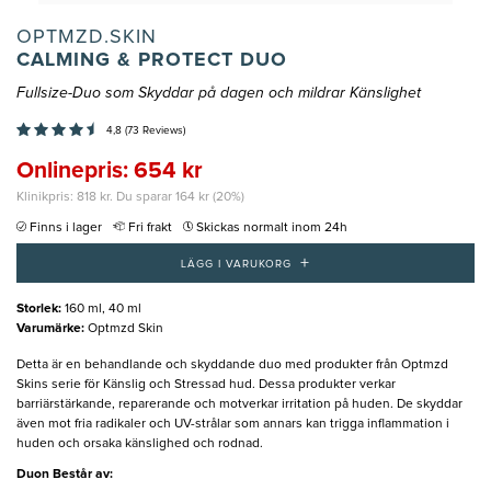
OPTMZD.SKIN
CALMING & PROTECT DUO
Fullsize-Duo som Skyddar på dagen och mildrar Känslighet
4,8 (73 Reviews)
Onlinepris: 654 kr
Klinikpris: 818 kr. Du sparar 164 kr (20%)
Finns i lager
Fri frakt
Skickas normalt inom 24h
+
LÄGG I VARUKORG
Storlek
:
160 ml, 40 ml
Varumärke
:
Optmzd Skin
Detta är en behandlande och skyddande duo med produkter från Optmzd
Skins serie för Känslig och Stressad hud. Dessa produkter verkar
barriärstärkande, reparerande och motverkar irritation på huden. De skyddar
även mot fria radikaler och UV-strålar som annars kan trigga inflammation i
huden och orsaka känslighed och rodnad.
Duon Består av: