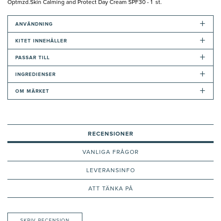
Optmzd.Skin Calming and Protect Day Cream SPF30 - 1 st.
+
ANVÄNDNING
+
KITET INNEHÅLLER
+
PASSAR TILL
+
INGREDIENSER
+
OM MÄRKET
RECENSIONER
VANLIGA FRÅGOR
LEVERANSINFO
ATT TÄNKA PÅ
SKRIV RECENSION