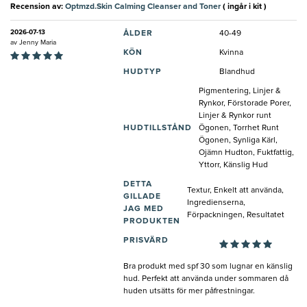
Recension av:
Optmzd.Skin Calming Cleanser and Toner
( ingår i kit )
2026-07-13
ÅLDER
40-49
av
Jenny Maria
KÖN
Kvinna
HUDTYP
Blandhud
Pigmentering, Linjer &
Rynkor, Förstorade Porer,
Linjer & Rynkor runt
HUDTILLSTÅND
Ögonen, Torrhet Runt
Ögonen, Synliga Kärl,
Ojämn Hudton, Fuktfattig,
Yttorr, Känslig Hud
DETTA
Textur, Enkelt att använda,
GILLADE
Ingredienserna,
JAG MED
Förpackningen, Resultatet
PRODUKTEN
PRISVÄRD
Bra produkt med spf 30 som lugnar en känslig
hud. Perfekt att använda under sommaren då
huden utsätts för mer påfrestningar.