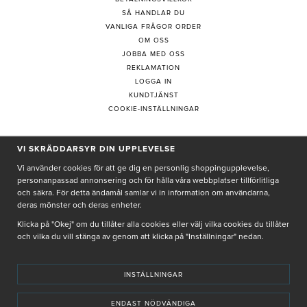
SÅ HANDLAR DU
VANLIGA FRÅGOR ORDER
OM OSS
JOBBA MED OSS
REKLAMATION
LOGGA IN
KUNDTJÄNST
COOKIE-INSTÄLLNINGAR
VI SKRÄDDARSYR DIN UPPLEVELSE
PRENUMERERA PÅ NYHETSBREV
Vi använder cookies för att ge dig en personlig shoppingupplevelse,
personanpassad annonsering och för hålla våra webbplatser tillförlitliga
och säkra. För detta ändamål samlar vi in information om användarna,
deras mönster och deras enheter.
Genom att ge min e-post, accepterar jag Seth och Sally
integritetspolicy
Klicka på "Okej" om du tillåter alla cookies eller välj vilka cookies du tillåter
och vilka du vill stänga av genom att klicka på "Inställningar" nedan.
De uppgifter du matar in kommer endast användas till våra nyhetsbrev.
INSTÄLLNINGAR
ENDAST NÖDVÄNDIGA