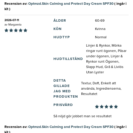
Recension av:
Optmzd.Skin Calming and Protect Day Cream SPF30
( ingår i
kit )
2026-07-11
ÅLDER
60-69
av
Margareta
KÖN
Kvinna
HUDTYP
Normal
Linjer & Rynkor, Mörka
ringar runt ögonen, Påsar
under ögonen, Linjer &
HUDTILLSTÅND
Rynkor runt Ögonen,
Slapp Hud, Grå & Livlös
Utan Lyster
DETTA
Textur, Doft, Enkelt att
GILLADE
använda, Ingredienserna,
JAG MED
Resultatet
PRODUKTEN
PRISVÄRD
Så nöjd gör jobbet man se resultatet
Recension av:
Optmzd.Skin Calming and Protect Day Cream SPF30
( ingår i
kit )