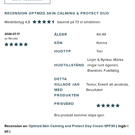
RECENSION OPTMZD.SKIN CALMING & PROTECT DUO
Medelbetyg 4,8
baserat på
73
st omdömen
2026-07-17
ÅLDER
40-49
av
Renata
KÖN
Kvinna
HUDTYP
Torr
Linjer & Rynkor, Mörka
HUDTILLSTÅND
ringar runt ögonen,
Blankhet, Fuktfattig
DETTA
GILLADE JAG
Textur, Enkelt att använda,
MED
Resultatet
PRODUKTEN
PRISVÄRD
Bra produkt kommer köpa igen
Recension av:
Optmzd.Skin Calming and Protect Day Cream SPF30
( ingår i
kit )