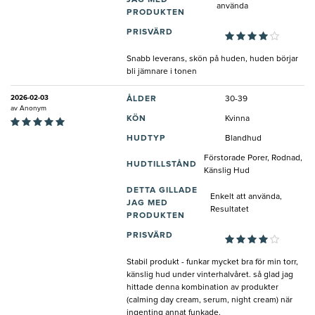
JAG MED
använda
PRODUKTEN
PRISVÄRD
Snabb leverans, skön på huden, huden börjar
bli jämnare i tonen
2026-02-03
ÅLDER
30-39
av
Anonym
KÖN
Kvinna
HUDTYP
Blandhud
Förstorade Porer, Rodnad,
HUDTILLSTÅND
Känslig Hud
DETTA GILLADE
Enkelt att använda,
JAG MED
Resultatet
PRODUKTEN
PRISVÄRD
Stabil produkt - funkar mycket bra för min torr,
känslig hud under vinterhalvåret. så glad jag
hittade denna kombination av produkter
(calming day cream, serum, night cream) när
ingenting annat funkade.