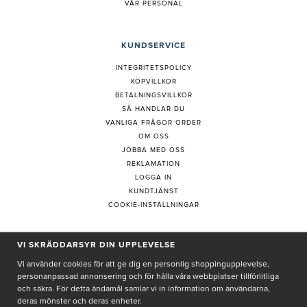
VÅR PERSONAL
KUNDSERVICE
INTEGRITETSPOLICY
KÖPVILLKOR
BETALNINGSVILLKOR
SÅ HANDLAR DU
VANLIGA FRÅGOR ORDER
OM OSS
JOBBA MED OSS
REKLAMATION
LOGGA IN
KUNDTJÄNST
COOKIE-INSTÄLLNINGAR
PRENUMERERA PÅ NYHETSBREV
VI SKRÄDDARSYR DIN UPPLEVELSE
Vi använder cookies för att ge dig en personlig shoppingupplevelse,
personanpassad annonsering och för hålla våra webbplatser tillförlitliga
och säkra. För detta ändamål samlar vi in information om användarna,
deras mönster och deras enheter.