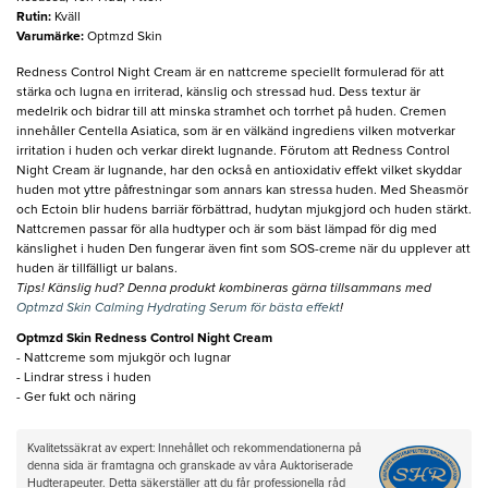
Rutin
:
Kväll
Varumärke
:
Optmzd Skin
Redness Control Night Cream är en nattcreme speciellt formulerad för att
stärka och lugna en irriterad, känslig och stressad hud. Dess textur är
medelrik och bidrar till att minska stramhet och torrhet på huden. Cremen
innehåller Centella Asiatica, som är en välkänd ingrediens vilken motverkar
irritation i huden och verkar direkt lugnande. Förutom att Redness Control
Night Cream är lugnande, har den också en antioxidativ effekt vilket skyddar
huden mot yttre påfrestningar som annars kan stressa huden. Med Sheasmör
och Ectoin blir hudens barriär förbättrad, hudytan mjukgjord och huden stärkt.
Nattcremen passar för alla hudtyper och är som bäst lämpad för dig med
känslighet i huden Den fungerar även fint som SOS-creme när du upplever att
huden är tillfälligt ur balans.
Tips! Känslig hud? Denna produkt kombineras gärna tillsammans med
Optmzd Skin Calming Hydrating Serum för bästa effekt
!
Optmzd Skin Redness Control Night Cream
- Nattcreme som mjukgör och lugnar
- Lindrar stress i huden
- Ger fukt och näring
Kvalitetssäkrat av expert: Innehållet och rekommendationerna på
denna sida är framtagna och granskade av våra Auktoriserade
Hudterapeuter. Detta säkerställer att du får professionella råd