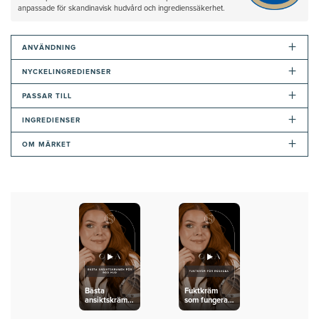
anpassade för skandinavisk hudvård och ingredienssäkerhet.
+
ANVÄNDNING
+
NYCKELINGREDIENSER
+
PASSAR TILL
+
INGREDIENSER
+
OM MÄRKET
Bästa
Fuktkräm
ansiktskrämen
som fungerar
för röd hud
vid
isotretinoinbehandling