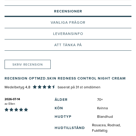
för rosacea
RECENSIONER
VANLIGA FRÅGOR
LEVERANSINFO
ATT TÄNKA PÅ
SKRIV RECENSION
RECENSION OPTMZD.SKIN REDNESS CONTROL NIGHT CREAM
Medelbetyg 4,8
baserat på
31
st omdömen
2026-07-14
ÅLDER
70+
av
Ellen
KÖN
Kvinna
HUDTYP
Blandhud
Rosacea, Rodnad,
HUDTILLSTÅND
Fuktfattig