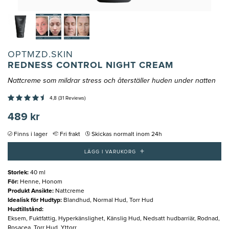
OPTMZD.SKIN
REDNESS CONTROL NIGHT CREAM
Nattcreme som mildrar stress och återställer huden under natten
4,8 (31 Reviews)
489 kr
Finns i lager
Fri frakt
Skickas normalt inom 24h
+
LÄGG I VARUKORG
Storlek
:
40 ml
För
:
Henne, Honom
Produkt Ansikte
:
Nattcreme
Idealisk för Hudtyp
:
Blandhud, Normal Hud, Torr Hud
Hudtillstånd
:
Eksem, Fuktfattig, Hyperkänslighet, Känslig Hud, Nedsatt hudbarriär, Rodnad,
Rosacea, Torr Hud, Yttorr