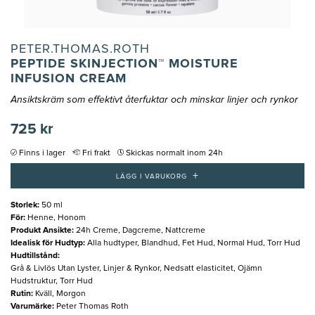
PETER.THOMAS.ROTH
PEPTIDE SKINJECTION™ MOISTURE
INFUSION CREAM
Ansiktskräm som effektivt återfuktar och minskar linjer och rynkor
725 kr
Finns i lager
Fri frakt
Skickas normalt inom 24h
+
LÄGG I VARUKORG
Storlek
:
50 ml
För
:
Henne, Honom
Produkt Ansikte
:
24h Creme, Dagcreme, Nattcreme
Idealisk för Hudtyp
:
Alla hudtyper, Blandhud, Fet Hud, Normal Hud, Torr Hud
Hudtillstånd
:
Grå & Livlös Utan Lyster, Linjer & Rynkor, Nedsatt elasticitet, Ojämn
Hudstruktur, Torr Hud
Rutin
:
Kväll, Morgon
Varumärke
:
Peter Thomas Roth