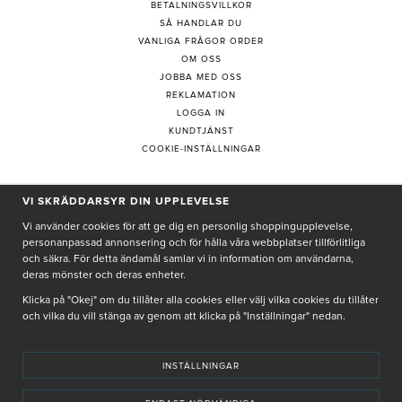
BETALNINGSVILLKOR
SÅ HANDLAR DU
VANLIGA FRÅGOR ORDER
OM OSS
JOBBA MED OSS
REKLAMATION
LOGGA IN
KUNDTJÄNST
COOKIE-INSTÄLLNINGAR
VI SKRÄDDARSYR DIN UPPLEVELSE
PRENUMERERA PÅ NYHETSBREV
Vi använder cookies för att ge dig en personlig shoppingupplevelse,
personanpassad annonsering och för hålla våra webbplatser tillförlitliga
och säkra. För detta ändamål samlar vi in information om användarna,
deras mönster och deras enheter.
Genom att ge min e-post, accepterar jag Seth och Sally
integritetspolicy
Klicka på "Okej" om du tillåter alla cookies eller välj vilka cookies du tillåter
och vilka du vill stänga av genom att klicka på "Inställningar" nedan.
De uppgifter du matar in kommer endast användas till våra nyhetsbrev.
INSTÄLLNINGAR