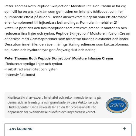
Peter Thomas Roth Peptide Skinjection™ Moisture Infusion Cream är för dig
som vill ha en ansiktskräm som ger huden en intensiv fuktboost och mer
plumpande effekt på huden. Denna ansiktskräm fungerar som ett alternativ
eller komplement till injicerbara behandlingar. Formulan innehåller 21
kraftfulla peptider och neuropeptider som effektivt jämnar ut hudtonen och
reducerar fina linjer och rynkor. Peptide Skinjection™ Moisture Infusion Cream
är berikad med Gammaproteiner som förbättrar hudens elasticitet och lyster.
Dessutom innehåller den även näringsrika ingredienser som kaktusblomma,
squalane och hyaluronsyra ger långvarig fukt och näring.
Peter Thomas Roth Peptide Skinjection™ Moisture Infusion Cream
-Reducerar synliga linjer och rynkor
-Förbättrad elasticitet och lyster
-Intensiv fuktboost
Kvalitetssäkrat av expert: Innehållet och rekommendationerna på
denna sida är framtagna och granskade av våra Auktoriserade
Hudterapeuter. Detta säkerställer att du får professionella råd
anpassade för skandinavisk hudvård och ingredienssäkerhet.
+
ANVÄNDNING