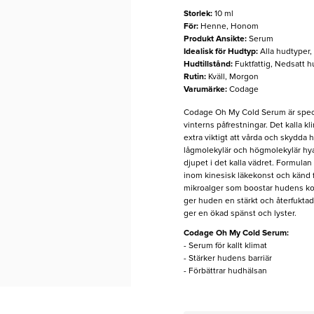
Storlek
:
10 ml
För
:
Henne, Honom
Produkt Ansikte
:
Serum
Idealisk för Hudtyp
:
Alla hudtyper
Hudtillstånd
:
Fuktfattig, Nedsatt hu
Rutin
:
Kväll, Morgon
Varumärke
:
Codage
Codage Oh My Cold Serum är specif
vinterns påfrestningar. Det kalla kl
extra viktigt att vårda och skydda
lågmolekylär och högmolekylär hyal
djupet i det kalla vädret. Formulan
inom kinesisk läkekonst och känd 
mikroalger som boostar hudens k
ger huden en stärkt och återfuktad
ger en ökad spänst och lyster.
Codage Oh My Cold Serum:
- Serum för kallt klimat
- Stärker hudens barriär
- Förbättrar hudhälsan