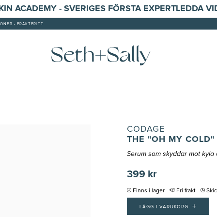
SKIN ACADEMY - SVERIGES FÖRSTA EXPERTLEDDA V
ONER - FRAKTFRITT
CODAGE
THE "OH MY COLD"
Serum som skyddar mot kyla o
399 kr
Finns i lager
Fri frakt
Ski
+
LÄGG I VARUKORG