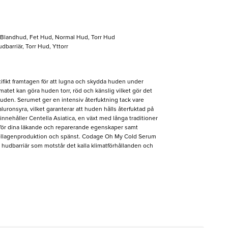
, Blandhud, Fet Hud, Normal Hud, Torr Hud
dbarriär, Torr Hud, Yttorr
ikt framtagen för att lugna och skydda huden under
imatet kan göra huden torr, röd och känslig vilket gör det
 huden. Serumet ger en intensiv återfuktning tack vare
uronsyra, vilket garanterar att huden hålls återfuktad på
 innehåller Centella Asiatica, en växt med långa traditioner
för dina läkande och reparerande egenskaper samt
ollagenproduktion och spänst. Codage Oh My Cold Serum
 hudbarriär som motstår det kalla klimatförhållanden och