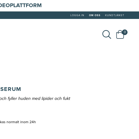
IDEOPLATTFORM
LOGGA IN
OM OSS
KUNDTJÄNST
0
 SERUM
ch fyller huden med lipider och fukt
ckas normalt inom 24h