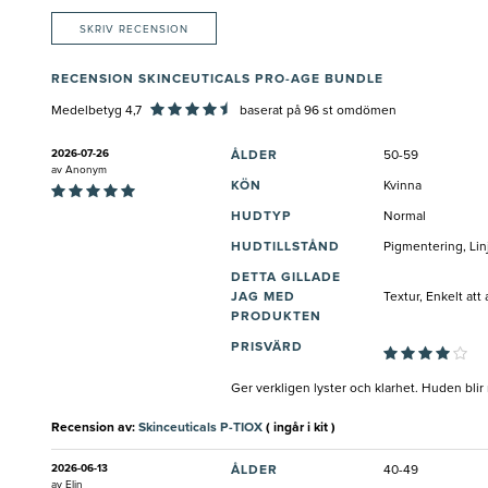
SKRIV RECENSION
RECENSION SKINCEUTICALS PRO-AGE BUNDLE
Medelbetyg 4,7
baserat på
96
st omdömen
2026-07-26
ÅLDER
50-59
av
Anonym
KÖN
Kvinna
HUDTYP
Normal
HUDTILLSTÅND
Pigmentering, Lin
DETTA GILLADE
JAG MED
Textur, Enkelt at
PRODUKTEN
PRISVÄRD
Ger verkligen lyster och klarhet. Huden blir
Recension av:
Skinceuticals P-TIOX
( ingår i kit )
2026-06-13
ÅLDER
40-49
av
Elin