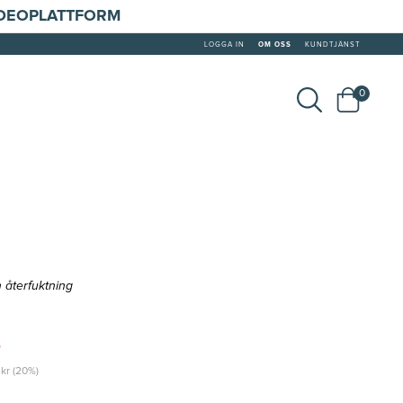
IDEOPLATTFORM
LOGGA IN
OM OSS
KUNDTJÄNST
0
 återfuktning
r
 kr (20%)