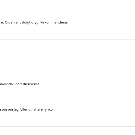
are. O den är väldigt dryg. Rekommenderas
t använda, Ingredienserna
om om jag fyller ut lättare rynkor.