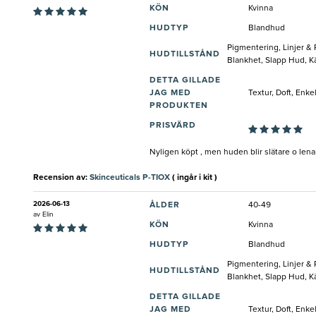
KÖN
Kvinna
HUDTYP
Blandhud
Pigmentering, Linjer &
HUDTILLSTÅND
Blankhet, Slapp Hud, Kä
DETTA GILLADE
JAG MED
Textur, Doft, Enke
PRODUKTEN
PRISVÄRD
Nyligen köpt , men huden blir slätare o len
Recension av:
Skinceuticals P-TIOX
( ingår i kit )
2026-06-13
ÅLDER
40-49
av
Elin
KÖN
Kvinna
HUDTYP
Blandhud
Pigmentering, Linjer &
HUDTILLSTÅND
Blankhet, Slapp Hud, Kä
DETTA GILLADE
JAG MED
Textur, Doft, Enke