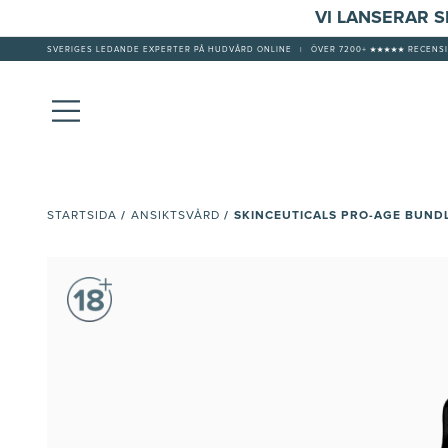
VI LANSERAR 
SVERIGES LEDANDE EXPERTER PÅ HUDVÅRD ONLINE
|
ÖVER 7200+ ★★★★★ RECENSI
/
/
SKINCEUTICALS PRO-AGE BUND
STARTSIDA
ANSIKTSVÅRD