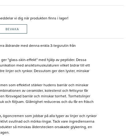
delar vi dig när produkten finns i lager!
BEVAKA
ucera åldrande med denna enkla 3-tegsrutin från
er "glass-skin-effekt" med hjälp av peptider. Dessa
ikation med ansiktsmuskulaturen vilket bidrar till ett
e linjer och rynkor. Dessutom ger den lyster, minskar
emen som effektivt stärker hudens barriär och minskar
mbinationen av ceramider, kolesterol och fettsyror får
n försvagad barriär och minskar torrhet. Torrhetslinjer
uk och följsam. Glåmighet reduceras och du får en fräsch
e,
ögoncremen som jobbar på alla typer av linjer och rynkor
tivt svullnad och mörka ringar. Tack vare ingredienserna
rodukter så minskas ålderstecken orsakade glykering, en
lagen.