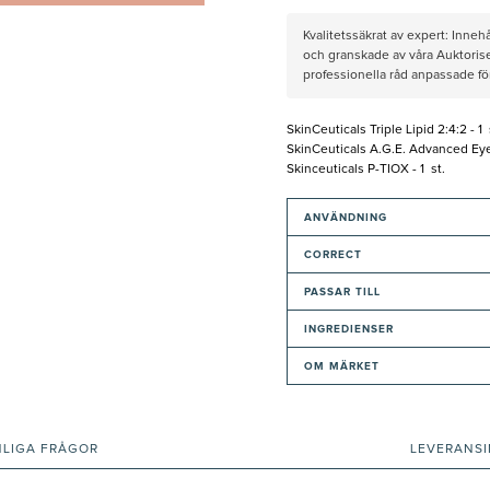
Kvalitetssäkrat av expert: Inne
och granskade av våra Auktorise
professionella råd anpassade f
SkinCeuticals Triple Lipid 2:4:2 - 1 
SkinCeuticals A.G.E. Advanced Eye 
Skinceuticals P-TIOX - 1 st.
ANVÄNDNING
CORRECT
PASSAR TILL
INGREDIENSER
OM MÄRKET
NLIGA FRÅGOR
LEVERANS