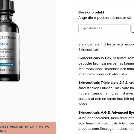
Bevaka produkt
Ange din e-postadress nedan så med
Stärk barriären, få lyster och red
Skinceuticals.
Skinceuticals P-Tiox,
serumet som g
peptider bromsar nervernas kommun
mer avslappnat utseende och mindr
förstorade porer och återfuktar.
Skinceuticals Triple Lipid 2:4:2,
cr
ålderstecken i huden. Tack vare ko
huden intensiv näring som stärker e
suddas ut och en stram hud blir mj
lyster.
Skinceuticals A.G.E. Advanced Ey
kring ögonområdet. Reducerar effek
som finns i Skinceuticals A.G.E.-p
UMET PHLORETIN CF 4 ML PÅ
process som försvagar hudens kol
KUND