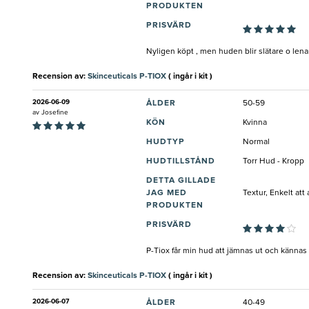
PRODUKTEN
PRISVÄRD
Nyligen köpt , men huden blir slätare o len
Recension av:
Skinceuticals P-TIOX
( ingår i kit )
2026-06-09
ÅLDER
50-59
av
Josefine
KÖN
Kvinna
HUDTYP
Normal
HUDTILLSTÅND
Torr Hud - Kropp
DETTA GILLADE
JAG MED
Textur, Enkelt at
PRODUKTEN
PRISVÄRD
P-Tiox får min hud att jämnas ut och kännas s
Recension av:
Skinceuticals P-TIOX
( ingår i kit )
2026-06-07
ÅLDER
40-49