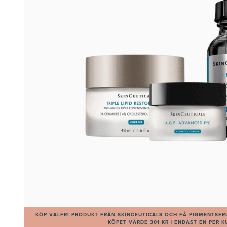
KÖP VALFRI PRODUKT FRÅN SKINCEUTICALS OCH FÅ PIGMENTSER
KÖPET VÄRDE 301 KR | ENDAST EN PER 