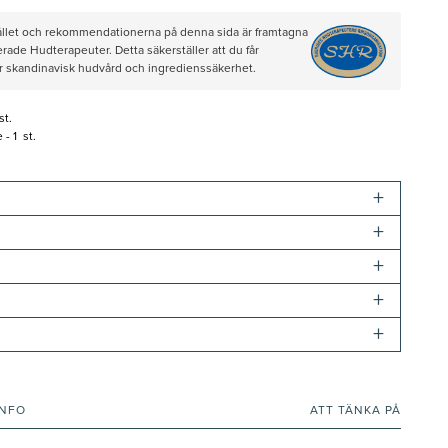
hållet och rekommendationerna på denna sida är framtagna
rade Hudterapeuter. Detta säkerställer att du får
ör skandinavisk hudvård och ingredienssäkerhet.
st.
- 1 st.
+
+
+
+
+
INFO
ATT TÄNKA PÅ