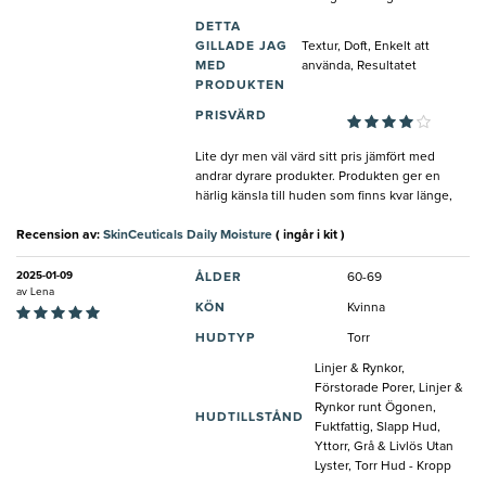
DETTA
GILLADE JAG
Textur, Doft, Enkelt att
MED
använda, Resultatet
PRODUKTEN
PRISVÄRD
Lite dyr men väl värd sitt pris jämfört med
andrar dyrare produkter. Produkten ger en
härlig känsla till huden som finns kvar länge,
Recension av:
SkinCeuticals Daily Moisture
( ingår i kit )
2025-01-09
ÅLDER
60-69
av
Lena
KÖN
Kvinna
HUDTYP
Torr
Linjer & Rynkor,
Förstorade Porer, Linjer &
Rynkor runt Ögonen,
HUDTILLSTÅND
Fuktfattig, Slapp Hud,
Yttorr, Grå & Livlös Utan
Lyster, Torr Hud - Kropp