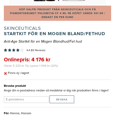
KÖP VALFRI PRODUKT FRÅN SKINCEUTICALS OCH FÅ
PIGMENTSERUMET PHLORETIN CF 4 ML PÅ KÖPET VÄRDE 301 KR |
ENDAST EN PER KUND
SKINCEUTICALS
STARTKIT FÖR EN MOGEN BLAND/FETHUD
Anti-Age Startkit för en Mogen Blandhud/Fet hud
4,4 (63 Reviews)
Onlinepris: 4 176 kr
Värde 5 220 kr. Du sparar 1 044 kr (20%)
Finns ej i lagret
Bevaka produkt
Ange din e-postadress nedan så meddelar vi dig när produkten finns i lager!
BEVAKA
För
:
Henne, Honom