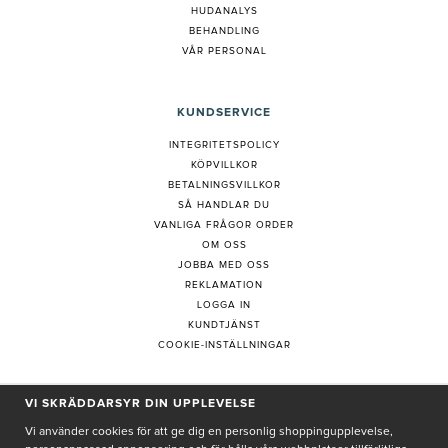
HUDANALYS
BEHANDLING
VÅR PERSONAL
KUNDSERVICE
INTEGRITETSPOLICY
KÖPVILLKOR
BETALNINGSVILLKOR
SÅ HANDLAR DU
VANLIGA FRÅGOR ORDER
OM OSS
JOBBA MED OSS
REKLAMATION
LOGGA IN
KUNDTJÄNST
COOKIE-INSTÄLLNINGAR
PRENUMERERA PÅ NYHETSBREV
VI SKRÄDDARSYR DIN UPPLEVELSE
Vi använder cookies för att ge dig en personlig shoppingupplevelse,