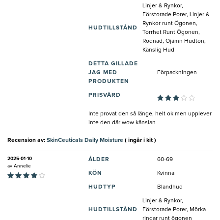
Linjer & Rynkor,
Förstorade Porer, Linjer &
Rynkor runt Ögonen,
HUDTILLSTÅND
Torrhet Runt Ögonen,
Rodnad, Ojämn Hudton,
Känslig Hud
DETTA GILLADE
JAG MED
Förpackningen
PRODUKTEN
PRISVÄRD
Inte provat den så länge, helt ok men upplever
inte den där wow känslan
Recension av:
SkinCeuticals Daily Moisture
( ingår i kit )
2025-01-10
ÅLDER
60-69
av
Annelie
KÖN
Kvinna
HUDTYP
Blandhud
Linjer & Rynkor,
HUDTILLSTÅND
Förstorade Porer, Mörka
ringar runt ögonen