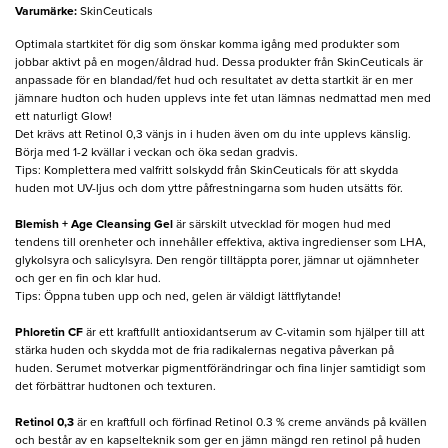
Varumärke
:
SkinCeuticals
Optimala startkitet för dig som önskar komma igång med produkter som
jobbar aktivt på en mogen/åldrad hud. Dessa produkter från SkinCeuticals är
anpassade för en blandad/fet hud och resultatet av detta startkit är en mer
jämnare hudton och huden upplevs inte fet utan lämnas nedmattad men med
ett naturligt Glow!
Det krävs att Retinol 0,3 vänjs in i huden även om du inte upplevs känslig.
Börja med 1-2 kvällar i veckan och öka sedan gradvis.
Tips: Komplettera med valfritt solskydd från SkinCeuticals för att skydda
huden mot UV-ljus och dom yttre påfrestningarna som huden utsätts för.
Blemish + Age Cleansing Gel
är särskilt utvecklad för mogen hud med
tendens till orenheter och innehåller effektiva, aktiva ingredienser som LHA,
glykolsyra och salicylsyra. Den rengör tilltäppta porer, jämnar ut ojämnheter
och ger en fin och klar hud.
Tips: Öppna tuben upp och ned, gelen är väldigt lättflytande!
Phloretin CF
är ett kraftfullt antioxidantserum av C-vitamin som hjälper till att
stärka huden och skydda mot de fria radikalernas negativa påverkan på
huden. Serumet motverkar pigmentförändringar och fina linjer samtidigt som
det förbättrar hudtonen och texturen.
Retinol 0,3
är en kraftfull och förfinad Retinol 0.3 % creme används på kvällen
och består av en kapselteknik som ger en jämn mängd ren retinol på huden