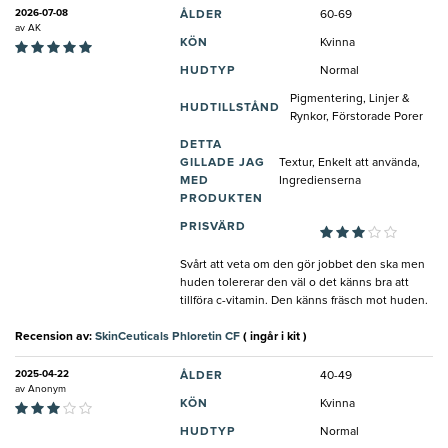
2026-07-08
ÅLDER
60-69
av
AK
KÖN
Kvinna
HUDTYP
Normal
Pigmentering, Linjer &
HUDTILLSTÅND
Rynkor, Förstorade Porer
DETTA
GILLADE JAG
Textur, Enkelt att använda,
MED
Ingredienserna
PRODUKTEN
PRISVÄRD
Svårt att veta om den gör jobbet den ska men
huden tolererar den väl o det känns bra att
tillföra c-vitamin. Den känns fräsch mot huden.
Recension av:
SkinCeuticals Phloretin CF
( ingår i kit )
2025-04-22
ÅLDER
40-49
av
Anonym
KÖN
Kvinna
HUDTYP
Normal