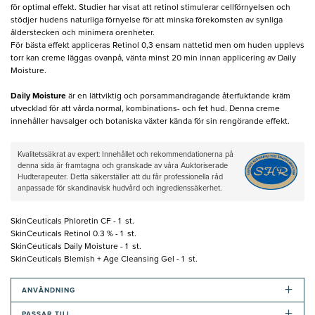
för optimal effekt. Studier har visat att retinol stimulerar cellförnyelsen och
stödjer hudens naturliga förnyelse för att minska förekomsten av synliga
ålderstecken och minimera orenheter.
För bästa effekt appliceras Retinol 0,3 ensam nattetid men om huden upplevs
torr kan creme läggas ovanpå, vänta minst 20 min innan applicering av Daily
Moisture.
Daily Moisture
är en lättviktig och porsammandragande återfuktande kräm
utvecklad för att vårda normal, kombinations- och fet hud. Denna creme
innehåller havsalger och botaniska växter kända för sin rengörande effekt.
Kvalitetssäkrat av expert: Innehållet och rekommendationerna på
denna sida är framtagna och granskade av våra Auktoriserade
Hudterapeuter. Detta säkerställer att du får professionella råd
anpassade för skandinavisk hudvård och ingredienssäkerhet.
SkinCeuticals Phloretin CF - 1 st.
SkinCeuticals Retinol 0.3 % - 1 st.
SkinCeuticals Daily Moisture - 1 st.
SkinCeuticals Blemish + Age Cleansing Gel - 1 st.
+
ANVÄNDNING
+
PASSAR TILL