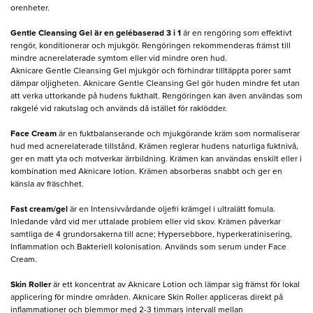
orenheter.
Gentle Cleansing Gel är en gelébaserad 3 i 1
är en rengöring som effektivt
rengör, konditionerar och mjukgör. Rengöringen rekommenderas främst till
mindre acnerelaterade symtom eller vid mindre oren hud.
Aknicare Gentle Cleansing Gel mjukgör och förhindrar tilltäppta porer samt
dämpar oljigheten. Aknicare Gentle Cleansing Gel gör huden mindre fet utan
att verka uttorkande på hudens fukthalt. Rengöringen kan även användas som
rakgelé vid rakutslag och används då istället för raklödder.
Face Cream
är en fuktbalanserande och mjukgörande kräm som normaliserar
hud med acnerelaterade tillstånd. Krämen reglerar hudens naturliga fuktnivå,
ger en matt yta och motverkar ärrbildning. Krämen kan användas enskilt eller i
kombination med Aknicare lotion. Krämen absorberas snabbt och ger en
känsla av fräschhet.
Fast cream/gel
är en Intensivvårdande oljefri krämgel i ultralätt fomula.
Inledande vård vid mer uttalade problem eller vid skov. Krämen påverkar
samtliga de 4 grundorsakerna till acne; Hypersebbore, hyperkeratinisering,
Inflammation och Bakteriell kolonisation. Används som serum under Face
Cream.
Skin Roller
är ett koncentrat av Aknicare Lotion och lämpar sig främst för lokal
applicering för mindre områden. Aknicare Skin Roller appliceras direkt på
inflammationer och blemmor med 2-3 timmars intervall mellan