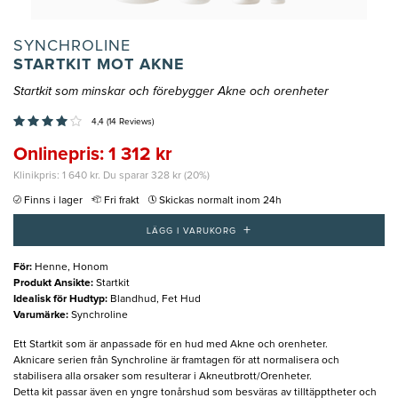
SYNCHROLINE
STARTKIT MOT AKNE
Startkit som minskar och förebygger Akne och orenheter
4,4 (14 Reviews)
Onlinepris: 1 312 kr
Klinikpris: 1 640 kr. Du sparar 328 kr (20%)
Finns i lager
Fri frakt
Skickas normalt inom 24h
+
LÄGG I VARUKORG
För
:
Henne, Honom
Produkt Ansikte
:
Startkit
Idealisk för Hudtyp
:
Blandhud, Fet Hud
Varumärke
:
Synchroline
Ett Startkit som är anpassade för en hud med Akne och orenheter.
Aknicare serien från Synchroline är framtagen för att normalisera och
stabilisera alla orsaker som resulterar i Akneutbrott/Orenheter.
Detta kit passar även en yngre tonårshud som besväras av tilltäpptheter och