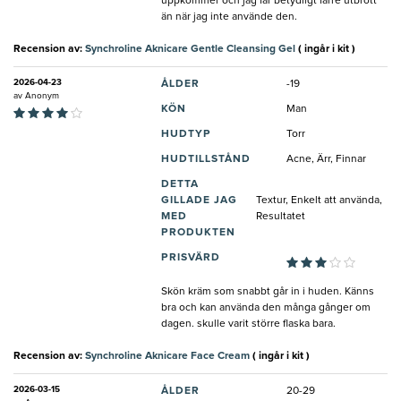
uppkommer och jag får betydligt färre utbrott
än när jag inte använde den.
Recension av:
Synchroline Aknicare Gentle Cleansing Gel
( ingår i kit )
2026-04-23
ÅLDER
-19
av
Anonym
KÖN
Man
HUDTYP
Torr
HUDTILLSTÅND
Acne, Ärr, Finnar
DETTA
GILLADE JAG
Textur, Enkelt att använda,
MED
Resultatet
PRODUKTEN
PRISVÄRD
Skön kräm som snabbt går in i huden. Känns
bra och kan använda den många gånger om
dagen. skulle varit större flaska bara.
Recension av:
Synchroline Aknicare Face Cream
( ingår i kit )
2026-03-15
ÅLDER
20-29