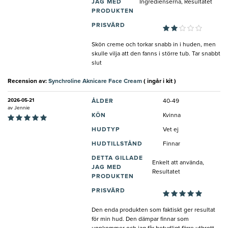
JAG MED
Ingredienserna, Resultatet
PRODUKTEN
PRISVÄRD
Skön creme och torkar snabb in i huden, men
skulle vilja att den fanns i större tub. Tar snabbt
slut
Recension av:
Synchroline Aknicare Face Cream
( ingår i kit )
2026-05-21
ÅLDER
40-49
av
Jennie
KÖN
Kvinna
HUDTYP
Vet ej
HUDTILLSTÅND
Finnar
DETTA GILLADE
Enkelt att använda,
JAG MED
Resultatet
PRODUKTEN
PRISVÄRD
Den enda produkten som faktiskt ger resultat
för min hud. Den dämpar finnar som