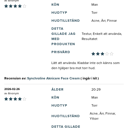
av
Anonym
KÖN
Man
HUDTYP
Torr
HUDTILLSTÅND
Acne, Ärr, Finnar
DETTA
GILLADE JAG
Textur, Enkelt att använda,
MED
Resultatet
PRODUKTEN
PRISVÄRD
Lätt att använda. Kladdar inte och känns som
den hjälper bra mot torr hud.
Recension av:
Synchroline Aknicare Face Cream
( ingår i kit )
2026-02-26
ÅLDER
20-29
av
Anonym
KÖN
Man
HUDTYP
Torr
Acne, Ärr, Finnar,
HUDTILLSTÅND
Yttorr
DETTA GILLADE