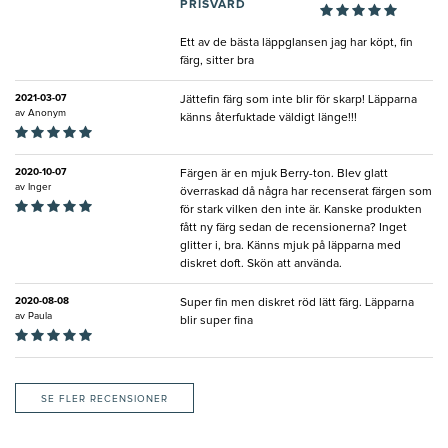
PRISVÄRD
Ett av de bästa läppglansen jag har köpt, fin
färg, sitter bra
2021-03-07
Jättefin färg som inte blir för skarp! Läpparna
av
Anonym
känns återfuktade väldigt länge!!!
2020-10-07
Färgen är en mjuk Berry-ton. Blev glatt
av
Inger
överraskad då några har recenserat färgen som
för stark vilken den inte är. Kanske produkten
fått ny färg sedan de recensionerna? Inget
glitter i, bra. Känns mjuk på läpparna med
diskret doft. Skön att använda.
2020-08-08
Super fin men diskret röd lätt färg. Läpparna
av
Paula
blir super fina
SE FLER RECENSIONER