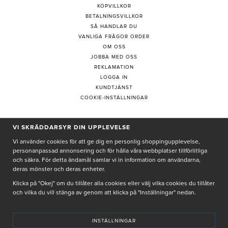
KÖPVILLKOR
BETALNINGSVILLKOR
SÅ HANDLAR DU
VANLIGA FRÅGOR ORDER
OM OSS
JOBBA MED OSS
REKLAMATION
LOGGA IN
KUNDTJÄNST
COOKIE-INSTÄLLNINGAR
VI SKRÄDDARSYR DIN UPPLEVELSE
PRENUMERERA PÅ NYHETSBREV
Vi använder cookies för att ge dig en personlig shoppingupplevelse,
personanpassad annonsering och för hålla våra webbplatser tillförlitliga
och säkra. För detta ändamål samlar vi in information om användarna,
deras mönster och deras enheter.
Genom att ge min e-post, accepterar jag Seth och Sally
integritetspolicy
Klicka på "Okej" om du tillåter alla cookies eller välj vilka cookies du tillåter
och vilka du vill stänga av genom att klicka på "Inställningar" nedan.
De uppgifter du matar in kommer endast användas till våra nyhetsbrev.
INSTÄLLNINGAR