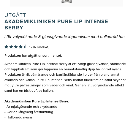
UTGÅTT
AKADEMIKLINIKEN PURE LIP INTENSE
BERRY
Lätt volymökande & glansgivande läppbalsam med hallonröd ton
4,7 (12 Reviews)
Produkten har utgått ur sortimentet.
Akademikliniken Pure Lip Intense Berry är ett lyxigt glansgivande, stärkande
och läppbalsam som ger läpparna en oemotståndlig djup hallonröd nyans.
Produkten är rik på närande och barriärstärkande lipider från bland annat
avokado och kakao. Pure Lip Intense Berry lindrar hudirritation samt skyddar
mot yttre påfrestningar som väder och vind. Ger en lätt volymökande effekt
samt har en frisk doft av hallon.
Akademikliniken Pure Lip Intense Berry:
- Är mjukgörande och skyddande
- Ger en långvarig återfuktning
- Hallonröd nyans