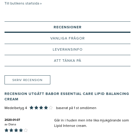
Till butikens startsida »
RECENSIONER
VANLIGA FRÅGOR
LEVERANSINFO
ATT TÄNKA PÅ
SKRIV RECENSION
RECENSION UTGÅTT BABOR ESSENTIAL CARE LIPID BALANCING
CREAM
Medelbetyg 4
baserat på
1
st omdömen
2020-01-07
Går in i huden men inte lika mjukgörande som
av
Diana
Lipid Intense cream.