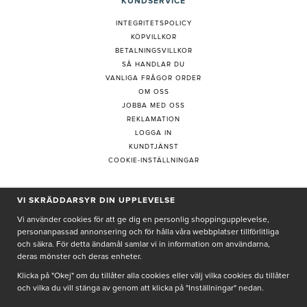
KUNDSERVICE
INTEGRITETSPOLICY
KÖPVILLKOR
BETALNINGSVILLKOR
SÅ HANDLAR DU
VANLIGA FRÅGOR ORDER
OM OSS
JOBBA MED OSS
REKLAMATION
LOGGA IN
KUNDTJÄNST
COOKIE-INSTÄLLNINGAR
VI SKRÄDDARSYR DIN UPPLEVELSE
PRENUMERERA PÅ NYHETSBREV
Vi använder cookies för att ge dig en personlig shoppingupplevelse,
personanpassad annonsering och för hålla våra webbplatser tillförlitliga
och säkra. För detta ändamål samlar vi in information om användarna,
deras mönster och deras enheter.
Genom att ge min e-post, accepterar jag Seth och Sally
integritetspolicy
Klicka på "Okej" om du tillåter alla cookies eller välj vilka cookies du tillåter
och vilka du vill stänga av genom att klicka på "Inställningar" nedan.
De uppgifter du matar in kommer endast användas till våra nyhetsbrev.