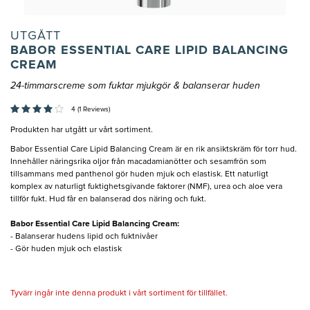
UTGÅTT
BABOR ESSENTIAL CARE LIPID BALANCING
CREAM
24-timmarscreme som fuktar mjukgör & balanserar huden
4 (1 Reviews)
Produkten har utgått ur vårt sortiment.
Babor Essential Care Lipid Balancing Cream är en rik ansiktskräm för torr hud.
Innehåller näringsrika oljor från macadamianötter och sesamfrön som
tillsammans med panthenol gör huden mjuk och elastisk. Ett naturligt
komplex av naturligt fuktighetsgivande faktorer (NMF), urea och aloe vera
tillför fukt. Hud får en balanserad dos näring och fukt.
Babor Essential Care Lipid Balancing Cream:
- Balanserar hudens lipid och fuktnivåer
- Gör huden mjuk och elastisk
Tyvärr ingår inte denna produkt i vårt sortiment för tillfället.