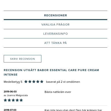
RECENSIONER
VANLIGA FRÅGOR
LEVERANSINFO
ATT TÄNKA PÅ
SKRIV RECENSION
RECENSION UTGÅTT BABOR ESSENTIAL CARE PURE CREAM
INTENSE
Medelbetyg 5
baserat på
2
st omdömen
2019-06-03
Bästa nattkräm ever
av
Joanna Malgorzata
2018-07-03
Kan inte leva utan den! Den här krämen har