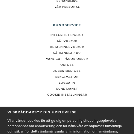
BEHANDLING
VÅR PERSONAL
KUNDSERVICE
INTEGRITETSPOLICY
KÖPVILLKOR
BETALNINGSVILLKOR
SÅ HANDLAR DU
VANLIGA FRÅGOR ORDER
OM OSS
JOBBA MED OSS
REKLAMATION
LOGGA IN
KUNDTJÄNST
COOKIE-INSTÄLLNINGAR
VI SKRÄDDARSYR DIN UPPLEVELSE
PRENUMERERA PÅ NYHETSBREV
Vi använder cookies för att ge dig en personlig shoppingupplevelse,
personanpassad annonsering och för hålla våra webbplatser tillförlitliga
och säkra. För detta ändamål samlar vi in information om användarna,