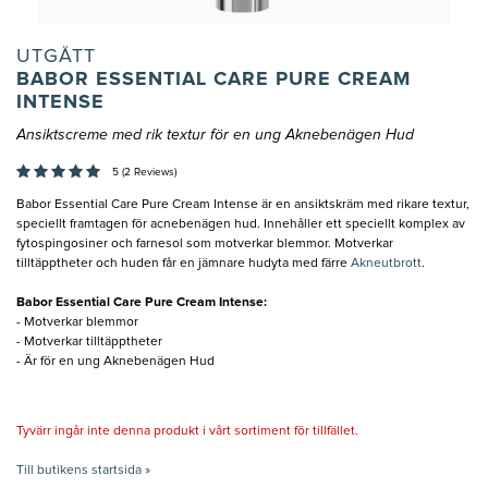
UTGÅTT
BABOR ESSENTIAL CARE PURE CREAM
INTENSE
Ansiktscreme med rik textur för en ung Aknebenägen Hud
5 (2 Reviews)
Babor Essential Care Pure Cream Intense är en ansiktskräm med rikare textur,
speciellt framtagen för acnebenägen hud. Innehåller ett speciellt komplex av
fytospingosiner och farnesol som motverkar blemmor. Motverkar
tilltäpptheter och huden får en jämnare hudyta med färre
Akneutbrott
.
Babor Essential Care Pure Cream Intense:
- Motverkar blemmor
- Motverkar tilltäpptheter
- Är för en ung Aknebenägen Hud
Tyvärr ingår inte denna produkt i vårt sortiment för tillfället.
Till butikens startsida »