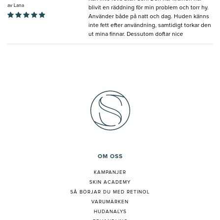
av
Lana
blivit en räddning för min problem och torr hy.
Använder både på natt och dag. Huden känns
inte fett efter användning, samtidigt torkar den
ut mina finnar. Dessutom doftar nice
OM OSS
KAMPANJER
SKIN ACADEMY
S
Å BÖRJAR DU MED RETINOL
VARUMÄRKEN
HUDANALYS