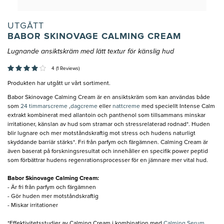
UTGÅTT
BABOR SKINOVAGE CALMING CREAM
Lugnande ansiktskräm med lätt textur för känslig hud
4 (1 Reviews)
Produkten har utgått ur vårt sortiment.
Babor Skinovage Calming Cream är en ansiktskräm som kan användas både
som
24 timmarscreme
,
dagcreme
eller
nattcreme
med speciellt Intense Calm
extrakt kombinerat med allantoin och panthenol som tillsammans minskar
irritationer, känslan av hud som stramar och stressrelaterad rodnad*. Huden
blir lugnare och mer motståndskraftig mot stress och hudens naturligt
skyddande barriär stärks*. Fri från parfym och färgämnen. Calming Cream är
även baserat på forskningsresultat och innehåller en specifik power peptid
som förbättrar hudens regenrationsprocesser för en jämnare mer vital hud.
Babor Skinovage Calming Cream:
- Är fri från parfym och färgämnen
- Gör huden mer motståndskraftig
- Miskar irritationer
*Effektivitetsstudier av Calming Cream i kombination med
Calming Serum
.