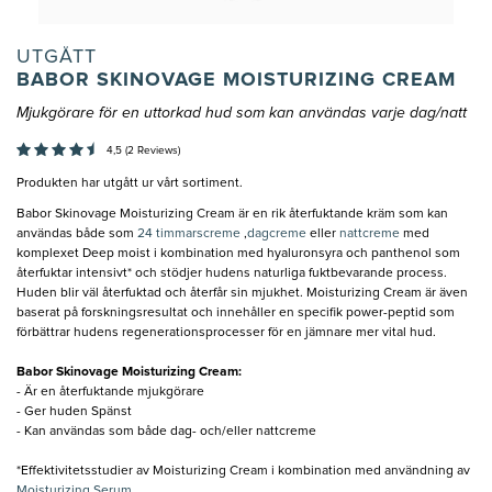
UTGÅTT
BABOR SKINOVAGE MOISTURIZING CREAM
Mjukgörare för en uttorkad hud som kan användas varje dag/natt
4,5 (2 Reviews)
Produkten har utgått ur vårt sortiment.
Babor Skinovage Moisturizing Cream är en rik återfuktande kräm som kan
användas både som
24 timmarscreme
,
dagcreme
eller
nattcreme
med
komplexet Deep moist i kombination med hyaluronsyra och panthenol som
återfuktar intensivt* och stödjer hudens naturliga fuktbevarande process.
Huden blir väl återfuktad och återfår sin mjukhet. Moisturizing Cream är även
baserat på forskningsresultat och innehåller en specifik power-peptid som
förbättrar hudens regenerationsprocesser för en jämnare mer vital hud.
Babor Skinovage Moisturizing Cream:
- Är en återfuktande mjukgörare
- Ger huden Spänst
- Kan användas som både dag- och/eller nattcreme
*Effektivitetsstudier av Moisturizing Cream i kombination med användning av
Moisturizing Serum
.