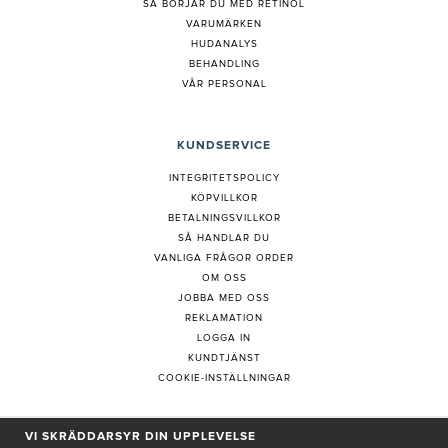
S
Å BÖRJAR DU MED RETINOL
VARUMÄRKEN
HUDANALYS
BEHANDLING
VÅR PERSONAL
KUNDSERVICE
INTEGRITETSPOLICY
KÖPVILLKOR
BETALNINGSVILLKOR
SÅ HANDLAR DU
VANLIGA FRÅGOR ORDER
OM OSS
JOBBA MED OSS
REKLAMATION
LOGGA IN
KUNDTJÄNST
COOKIE-INSTÄLLNINGAR
VI SKRÄDDARSYR DIN UPPLEVELSE
PRENUMERERA PÅ NYHETSBREV