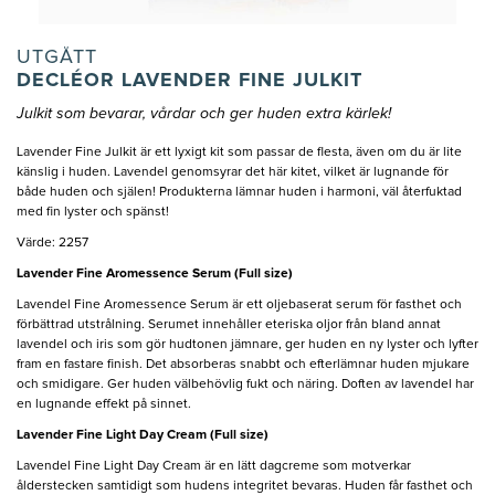
UTGÅTT
DECLÉOR LAVENDER FINE JULKIT
Julkit som bevarar, vårdar och ger huden extra kärlek!
Lavender Fine Julkit är ett lyxigt kit som passar de flesta, även om du är lite
känslig i huden. Lavendel genomsyrar det här kitet, vilket är lugnande för
både huden och själen! Produkterna lämnar huden i harmoni, väl återfuktad
med fin lyster och spänst!
Värde: 2257
Lavender Fine Aromessence Serum (Full size)
Lavendel Fine Aromessence Serum är ett oljebaserat serum för fasthet och
förbättrad utstrålning. Serumet innehåller eteriska oljor från bland annat
lavendel och iris som gör hudtonen jämnare, ger huden en ny lyster och lyfter
fram en fastare finish. Det absorberas snabbt och efterlämnar huden mjukare
och smidigare. Ger huden välbehövlig fukt och näring. Doften av lavendel har
en lugnande effekt på sinnet.
Lavender Fine Light Day Cream (Full size)
Lavendel Fine Light Day Cream är en lätt dagcreme som motverkar
ålderstecken samtidigt som hudens integritet bevaras. Huden får fasthet och