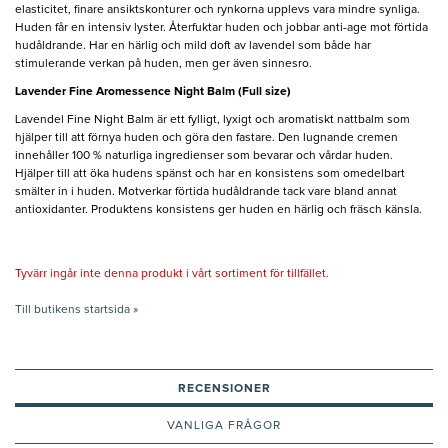
elasticitet, finare ansiktskonturer och rynkorna upplevs vara mindre synliga.
Huden får en intensiv lyster. Återfuktar huden och jobbar anti-age mot förtida
hudåldrande. Har en härlig och mild doft av lavendel som både har
stimulerande verkan på huden, men ger även sinnesro.
Lavender Fine Aromessence Night Balm (Full size)
Lavendel Fine Night Balm är ett fylligt, lyxigt och aromatiskt nattbalm som
hjälper till att förnya huden och göra den fastare. Den lugnande cremen
innehåller 100 % naturliga ingredienser som bevarar och vårdar huden.
Hjälper till att öka hudens spänst och har en konsistens som omedelbart
smälter in i huden. Motverkar förtida hudåldrande tack vare bland annat
antioxidanter. Produktens konsistens ger huden en härlig och fräsch känsla.
Tyvärr ingår inte denna produkt i vårt sortiment för tillfället.
Till butikens startsida »
RECENSIONER
VANLIGA FRÅGOR