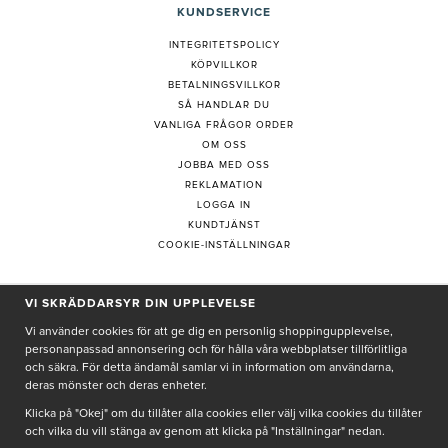
KUNDSERVICE
INTEGRITETSPOLICY
KÖPVILLKOR
BETALNINGSVILLKOR
SÅ HANDLAR DU
VANLIGA FRÅGOR ORDER
OM OSS
JOBBA MED OSS
REKLAMATION
LOGGA IN
KUNDTJÄNST
COOKIE-INSTÄLLNINGAR
VI SKRÄDDARSYR DIN UPPLEVELSE
PRENUMERERA PÅ NYHETSBREV
Vi använder cookies för att ge dig en personlig shoppingupplevelse,
personanpassad annonsering och för hålla våra webbplatser tillförlitliga
och säkra. För detta ändamål samlar vi in information om användarna,
deras mönster och deras enheter.
Genom att ge min e-post, accepterar jag Seth och Sally
integritetspolicy
Klicka på "Okej" om du tillåter alla cookies eller välj vilka cookies du tillåter
och vilka du vill stänga av genom att klicka på "Inställningar" nedan.
De uppgifter du matar in kommer endast användas till våra nyhetsbrev.