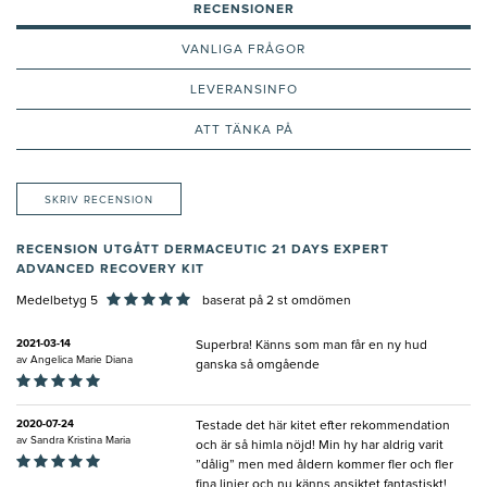
RECENSIONER
VANLIGA FRÅGOR
LEVERANSINFO
ATT TÄNKA PÅ
SKRIV RECENSION
RECENSION UTGÅTT DERMACEUTIC 21 DAYS EXPERT
ADVANCED RECOVERY KIT
Medelbetyg 5
baserat på
2
st omdömen
2021-03-14
Superbra! Känns som man får en ny hud
av
Angelica Marie Diana
ganska så omgående
2020-07-24
Testade det här kitet efter rekommendation
av
Sandra Kristina Maria
och är så himla nöjd! Min hy har aldrig varit
”dålig” men med åldern kommer fler och fler
fina linjer och nu känns ansiktet fantastiskt!