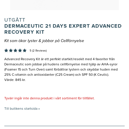
UTGÅTT
DERMACEUTIC 21 DAYS EXPERT ADVANCED
RECOVERY KIT
Kit som ökar lyster & jobbar på Cellförnyelse
5 (2 Reviews)
Advanced Recovery Kit är ett perfekt startkit/resekit med 4 favoriter från
Dermaceutic som jobbar på hudens cellförnyelse med hjälp av AHA-syror
(Foamer 15 och Turn Over) samt förbättrar lystern och skyddar huden med
25% C-vitamin och antioxidanter (C25 Cream) och SPF 50 (K Ceutic).
Värde: 845 kr.
Tyvärr ingår inte denna produkt i vårt sortiment för tillfället.
Till butikens startsida »