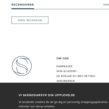
RECENSIONER
VA
SKRIV RECENSION
OM OSS
KAMPANJER
SKIN ACADEMY
S
Å BÖRJAR DU MED RETINOL
VARUMÄRKEN
HUDANALYS
BEHANDLING
VI SKRÄDDARSYR DIN UPPLEVELSE
VÅR PERSONAL
Vi använder cookies för att ge dig en personlig shoppingupplevelse, 
mönster och deras enheter.