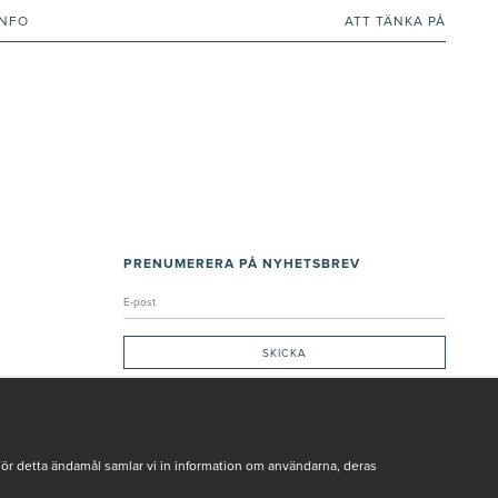
INFO
ATT TÄNKA PÅ
PRENUMERERA PÅ NYHETSBREV
Genom att ge min e-post, accepterar jag Seth och Sally
integritetspolicy
De uppgifter du matar in kommer endast användas till våra nyhetsbrev.
För detta ändamål samlar vi in information om användarna, deras