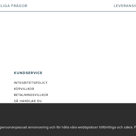
NLIGA FRÅGOR
LEVERANS
KUNDSERVICE
INTEGRITETSPOLICY
KÖPVILLKOR
BETALNINGSVILLKOR
SÅ HANDLAR DU
VANLIGA FRÅGOR ORDER
OM OSS
JOBBA MED OSS
REKLAMATION
personanpassad annonsering och för hålla våra webbplatser tillförlitliga och säkra. 
COOKIE-INSTÄLLNINGAR