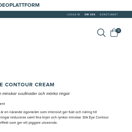
IDEOPLATTFORM
LOGGA IN
OM OSS
KUNDTJÄNST
0
EYE CONTOUR CREAM
minskar svullnader och mörka ringar
ment
är en närande ögonkräm som intensivt ger fukt och näring till
ngar reduceras samt fina linjer och rynkor minskar. Silk Eye Contour
ffekt som ger ett piggare utseende.