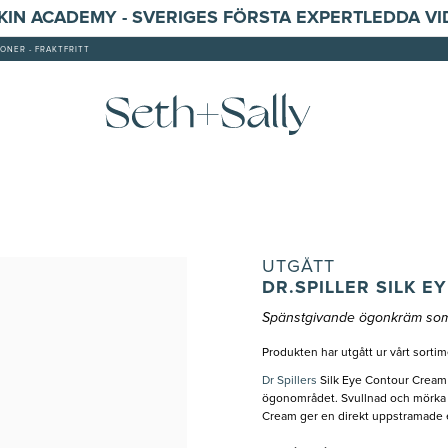
SKIN ACADEMY - SVERIGES FÖRSTA EXPERTLEDDA V
ONER - FRAKTFRITT
UTGÅTT
DR.SPILLER SILK 
Spänstgivande ögonkräm som 
Produkten har utgått ur vårt sorti
Dr Spillers
Silk Eye Contour Cream 
ögonområdet. Svullnad och mörka ri
Cream ger en direkt uppstramade e