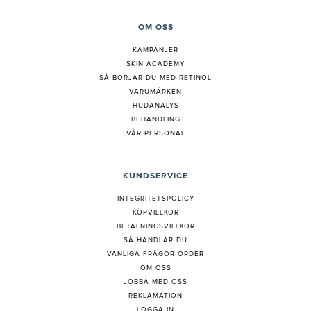
OM OSS
KAMPANJER
SKIN ACADEMY
S
Å BÖRJAR DU MED RETINOL
VARUMÄRKEN
HUDANALYS
BEHANDLING
VÅR PERSONAL
KUNDSERVICE
INTEGRITETSPOLICY
KÖPVILLKOR
BETALNINGSVILLKOR
SÅ HANDLAR DU
VANLIGA FRÅGOR ORDER
OM OSS
JOBBA MED OSS
REKLAMATION
LOGGA IN