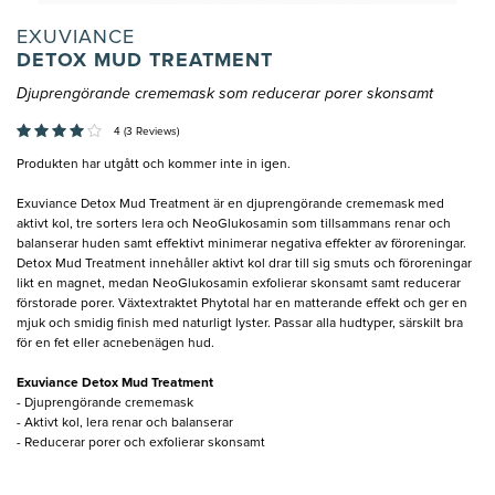
EXUVIANCE
DETOX MUD TREATMENT
Djuprengörande crememask som reducerar porer skonsamt
4 (3 Reviews)
Produkten har utgått och kommer inte in igen.
Exuviance Detox Mud Treatment är en djuprengörande crememask med
aktivt kol, tre sorters lera och NeoGlukosamin som tillsammans renar och
balanserar huden samt effektivt minimerar negativa effekter av föroreningar.
Detox Mud Treatment innehåller aktivt kol drar till sig smuts och föroreningar
likt en magnet, medan NeoGlukosamin exfolierar skonsamt samt reducerar
förstorade porer. Växtextraktet Phytotal har en matterande effekt och ger en
mjuk och smidig finish med naturligt lyster. Passar alla hudtyper, särskilt bra
för en fet eller acnebenägen hud.
Exuviance Detox Mud Treatment
- Djuprengörande crememask
- Aktivt kol, lera renar och balanserar
- Reducerar porer och exfolierar skonsamt