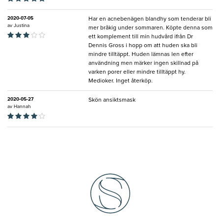
2020-07-05
Har en acnebenägen blandhy som tenderar bli
av
Justina
mer bråkig under sommaren. Köpte denna som
ett komplement till min hudvård ifrån Dr
Dennis Gross i hopp om att huden ska bli
mindre tilltäppt. Huden lämnas len efter
användning men märker ingen skillnad på
varken porer eller mindre tilltäppt hy.
Medioker. Inget återköp.
2020-05-27
Skön ansiktsmask
av
Hannah