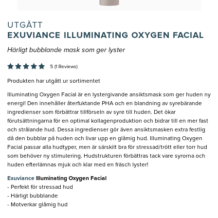
UTGÅTT
EXUVIANCE ILLUMINATING OXYGEN FACIAL
Härligt bubblande mask som ger lyster
5 (1 Reviews)
Produkten har utgått ur sortimentet
Illuminating Oxygen Facial är en lystergivande ansiktsmask som ger huden ny
energi! Den innehåller återfuktande PHA och en blandning av syrebärande
ingredienser som förbättrar tillförseln av syre till huden. Det ökar
förutsättningarna för en optimal kollagenproduktion och bidrar till en mer fast
och strålande hud. Dessa ingredienser gör även ansiktsmasken extra festlig
då den bubblar på huden och livar upp en glåmig hud. Illuminating Oxygen
Facial passar alla hudtyper, men är särskilt bra för stressad/trött eller torr hud
som behöver ny stimulering. Hudstrukturen förbättras tack vare syrorna och
huden efterlämnas mjuk och klar med en fräsch lyster!
Exuviance
Illuminating Oxygen Facial
- Perfekt för stressad hud
- Härligt bubblande
- Motverkar glåmig hud