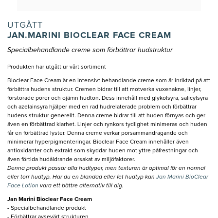
UTGÅTT
JAN.MARINI BIOCLEAR FACE CREAM
Specialbehandlande creme som förbättrar hudstruktur
Produkten har utgått ur vårt sortiment
Bioclear Face Cream är en intensivt behandlande creme som är inriktad på att
förbättra hudens struktur. Cremen bidrar till att motverka vuxenakne, linjer,
förstorade porer och ojämn hudton. Dess innehåll med glykolsyra, salicylsyra
och azelainsyra hjälper med en rad hudrelaterade problem och förbättrar
hudens struktur generellt. Denna creme bidrar till att huden förnyas och ger
även en förbättrad klarhet. Linjer och rynkors tydlighet minimeras och huden
får en förbättrad lyster. Denna creme verkar porsammandragande och
minimerar hyperpigmenteringar. Bioclear Face Cream innehåller även
antioxidanter och extrakt som skyddar huden mot yttre påfrestningar och
även förtida hudåldrande orsakat av miljöfaktorer.
Denna produkt passar alla hudtyper, men texturen är optimal för en normal
eller torr hudtyp. Har du en blandad eller fet hudtyp kan
Jan Marini BioClear
Face Lotion
vara ett bättre alternativ till dig.
Jan Marini Bioclear Face Cream
- Specialbehandlande produkt
- Förbättrar avsevärt strukturen