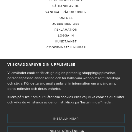
BETALNINGSVILLKOR
SÅ HANDLAR DU
VANLIGA FRÅGOR ORDER
OM OSS
JOBBA MED OSS
REKLAMATION
LOGGA IN
KUNDTJÄNST
COOKIE-INSTÄLLNINGAR
VI SKRÄDDARSYR DIN UPPLEVELSE
PRENUMERERA PÅ NYHETSBREV
Vi använder cookies för att ge dig en personlig shoppingupplevelse,
personanpassad annonsering och för hålla våra webbplatser tillförlitliga
och säkra. För detta ändamål samlar vi in information om användarna,
deras mönster och deras enheter.
Genom att ge min e-post, accepterar jag Seth och Sally
integritetspolicy
Klicka på "Okej" om du tillåter alla cookies eller välj vilka cookies du tillåter
och vilka du vill stänga av genom att klicka på "Inställningar" nedan.
De uppgifter du matar in kommer endast användas till våra nyhetsbrev.
INSTÄLLNINGAR
ENDAST NÖDVÄNDIGA