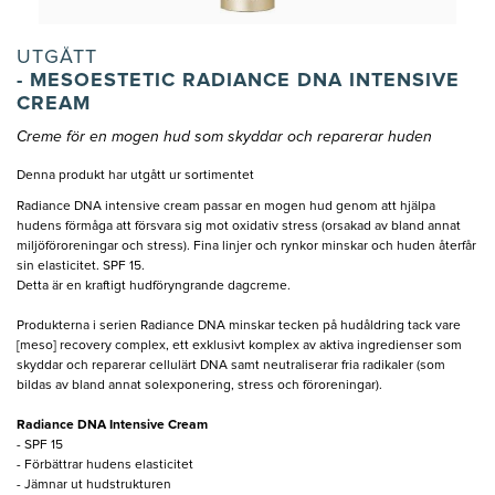
UTGÅTT
- MESOESTETIC RADIANCE DNA INTENSIVE
CREAM
Creme för en mogen hud som skyddar och reparerar huden
Denna produkt har utgått ur sortimentet
Radiance DNA intensive cream passar en mogen hud genom att hjälpa
hudens förmåga att försvara sig mot oxidativ stress (orsakad av bland annat
miljöföroreningar och stress). Fina linjer och rynkor minskar och huden återfår
sin elasticitet. SPF 15.
Detta är en kraftigt hudföryngrande dagcreme.
Produkterna i serien Radiance DNA minskar tecken på hudåldring tack vare
[meso] recovery complex, ett exklusivt komplex av aktiva ingredienser som
skyddar och reparerar cellulärt DNA samt neutraliserar fria radikaler (som
bildas av bland annat solexponering, stress och föroreningar).
Radiance DNA Intensive Cream
- SPF 15
- Förbättrar hudens elasticitet
- Jämnar ut hudstrukturen