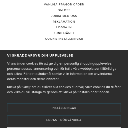
VANLIGA FRÅGOR ORDER
OM OSS
JOBBA MED OSS
REKLAMATION
LOGGA IN
KUNDTJÄNST
COOKIE-INSTÄLLNINGAR
VI SKRÄDDARSYR DIN UPPLEVELSE
PRENUMERERA PÅ NYHETSBREV
Vi använder cookies för att ge dig en personlig shoppingupplevelse,
personanpassad annonsering och för hålla våra webbplatser tillförlitliga
och säkra. För detta ändamål samlar vi in information om användarna,
deras mönster och deras enheter.
Genom att ge min e-post, accepterar jag Seth och Sally
integritetspolicy
Klicka på "Okej" om du tillåter alla cookies eller välj vilka cookies du tillåter
och vilka du vill stänga av genom att klicka på "Inställningar" nedan.
De uppgifter du matar in kommer endast användas till våra nyhetsbrev.
INSTÄLLNINGAR
ENDAST NÖDVÄNDIGA
© SETH AND SALLY 2025
PRIVACY POLICY
TERMS & CONDITIONS
INSTORE